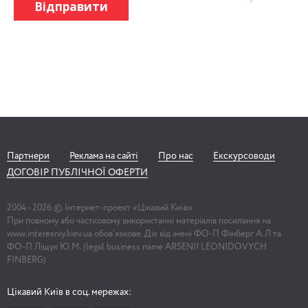
Відправити
Партнери
Реклама на сайті
Про нас
Екскурсоводи
ДОГОВІР ПУБЛІЧНОЇ ОФЕРТИ
2004 -
2026
© Інтернет-проект «Цікавий Київ»
При повному або частковому використанні матеріалів посилання на
www.interesniy.kiev.ua обов'язкове. Діє від імені ФО-П Фінберг А.Л та
ФО-П Ліщук Ю.М. (legal business name ARSENII LEONIDOVYCH
FINBERG)
Цікавий Київ в соц. мережах: