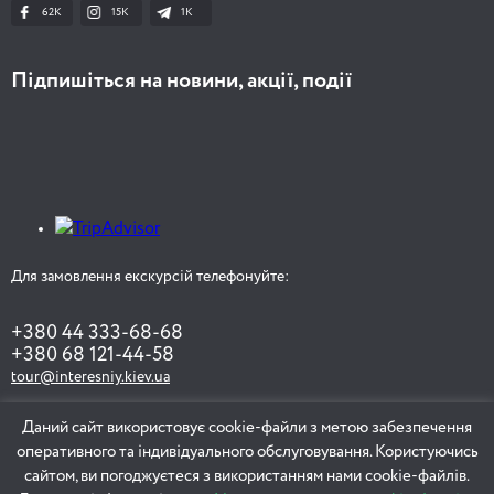
62K
15K
1К
Підпишіться на новини, акції, події
Для замовлення екскурсій телефонуйте:
+380 44 333-68-68
+380 68 121-44-58
tour@interesniy.kiev.ua
Даний сайт використовує cookie-файли з метою забезпечення
оперативного та індивідуального обслуговування. Користуючись
ЗАМОВИТИ ЕКСКУРСІЮ
сайтом, ви погоджуєтеся з використанням нами cookie-файлів.