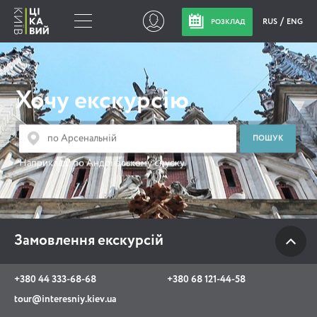
RUS
ENG
РОЗКЛАД
Замовлення
екскурсій
Хочу екскурсію
+380 44 333-68-68
+380 68 121-44-58
Наприклад:
по Андріївському спуску
tour@interesniy.kiev.ua
з 10.00 до 19:30 щоденно
Замовлення екскурсій
Viber
WhatsApp
+380 44 333-68-68
+380 68 121-44-58
tour@interesniy.kiev.ua
АКЦІЇ ПОДІЇ НОВИНИ