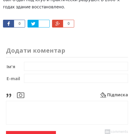
был отдан под клуб и практически разрушен. В 2000-х
годах здание восстановлено.
0
0
Додати коментар
Ім'я
E-mail
Підписка