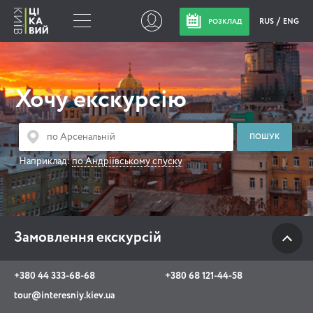
RUS
ENG
РОЗКЛАД
Замовлення
екскурсій
Хочу екскурсію
+380 44 333-68-68
+380 68 121-44-58
Наприклад:
по Андріївському спуску
tour@interesniy.kiev.ua
з 10.00 до 19:30 щоденно
Замовлення екскурсій
Viber
WhatsApp
+380 44 333-68-68
+380 68 121-44-58
tour@interesniy.kiev.ua
АКЦІЇ ПОДІЇ НОВИНИ