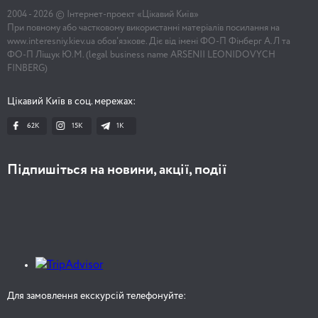
2004 -
2026
© Інтернет-проект «Цікавий Київ»
При повному або частковому використанні матеріалів посилання на
www.interesniy.kiev.ua обов'язкове. Діє від імені ФО-П Фінберг А.Л та
ФО-П Ліщук Ю.М. (legal business name ARSENII LEONIDOVYCH
FINBERG)
Цікавий Київ в соц. мережах:
62K
15K
1К
Підпишіться на новини, акції, події
Для замовлення екскурсій телефонуйте: