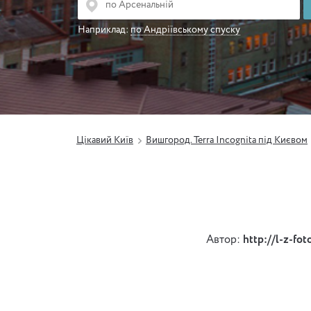
Наприклад:
по Андріївському спуску
Цікавий Київ
Вишгород. Terra Incognita під Києвом
Автор:
http://l-z-fo