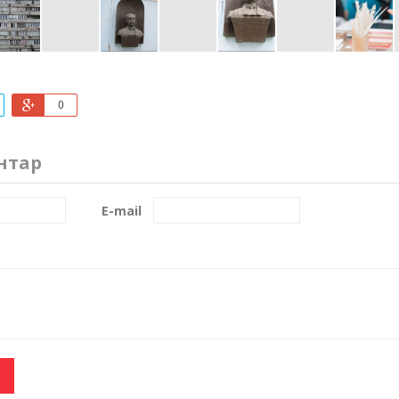
0
нтар
E-mail