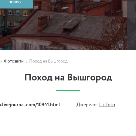
Фотозвіти
Поход на Вышгород
Поход на Вышгород
to.livejournal.com/10941.html
Джерело:
l_z_foto