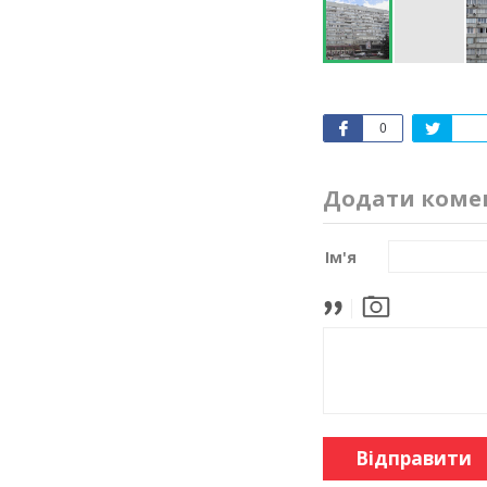
0
Додати коме
Ім'я
Відправити