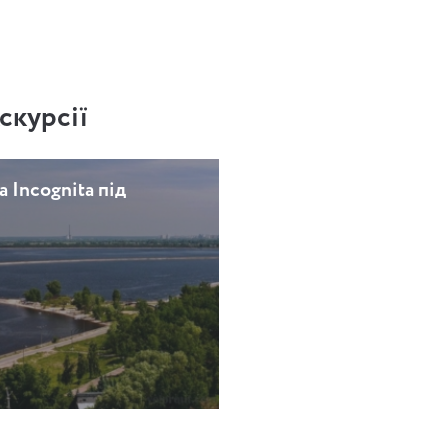
скурсії
a Incognita під