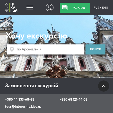
RUS
ENG
РОЗКЛАД
Замовлення
екскурсій
Хочу екскурсію
+380 44 333-68-68
+380 68 121-44-58
Наприклад:
по Андріївському спуску
tour@interesniy.kiev.ua
з 10.00 до 19:30 щоденно
Замовлення екскурсій
Viber
WhatsApp
+380 44 333-68-68
+380 68 121-44-58
tour@interesniy.kiev.ua
АКЦІЇ ПОДІЇ НОВИНИ