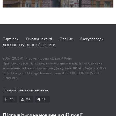
Партнери
Реклама на сайті
Про нас
Екскурсоводи
ДОГОВІР ПУБЛІЧНОЇ ОФЕРТИ
2004 -
2026
© Інтернет-проект «Цікавий Київ»
При повному або частковому використанні матеріалів посилання на
www.interesniy.kiev.ua обов'язкове. Діє від імені ФО-П Фінберг А.Л та
ФО-П Ліщук Ю.М. (legal business name ARSENII LEONIDOVYCH
FINBERG)
Цікавий Київ в соц. мережах:
62K
15K
1К
Підпишіться на новини, акції, події