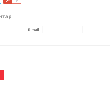
0
нтар
E-mail