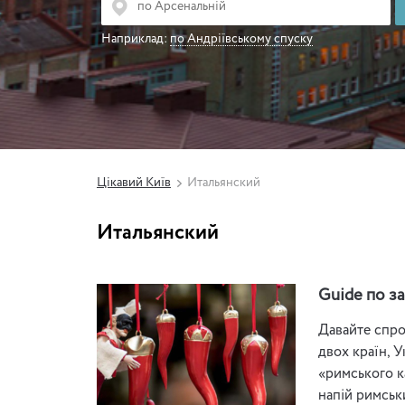
Наприклад:
по Андріївському спуску
Цікавий Київ
Итальянский
Итальянский
Guide по за
Давайте спро
двох країн, 
«римського к
напій римськ