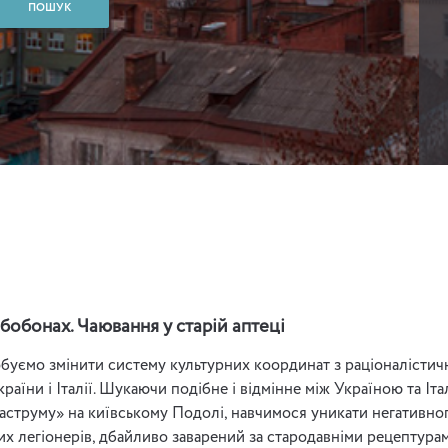
бобонах. Чаювання у старій аптеці
буємо змінити систему культурних координат з раціоналістични
України і Італії. Шукаючи подібне і відмінне між Україною та 
аструму» на київському Подолі, навчимося уникати негативног
их легіонерів, дбайливо заварений за стародавніми рецептурам