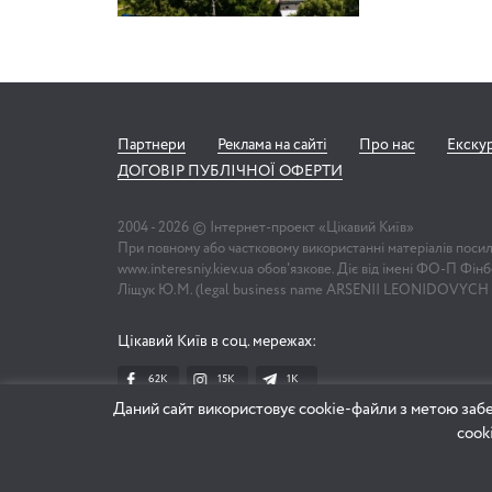
Партнери
Реклама на сайті
Про нас
Екску
ДОГОВІР ПУБЛІЧНОЇ ОФЕРТИ
2004 -
2026
© Інтернет-проект «Цікавий Київ»
При повному або частковому використанні матеріалів поси
www.interesniy.kiev.ua обов'язкове. Діє від імені ФО-П Фі
Ліщук Ю.М. (legal business name ARSENII LEONIDOVYCH
Цікавий Київ в соц. мережах:
62K
15K
1К
Даний сайт використовує cookie-файли з метою забе
cook