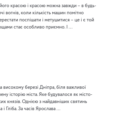
його красою і красою можна завжди – в будь-
ячі вогнів, коли кількість машин помітно
рестати поспішати і метушитися – це і є той
лощами стає особливо приємно. І …
 високому березі Дніпра, біля важливої ​​
ну історію міста. Яке будувалося як місто-
их князів. Однією з найдавніших святинь
 і Гліба. За часів Ярослава …