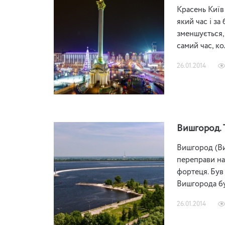
Красень Київ
який час і за
зменшується,
самий час, к
26.01.2014
Вишгород. T
Вишгород (Виш
переправи на
фортеця. Був
Вишгорода бул
26.01.2014