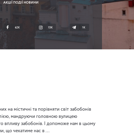
АКЦІЇ ПОДІЇ НОВИНИ
62K
15K
1К
х на містичні та порівняти світ забобонів
Італією, мандруючи головною вулицею
о впливу забобонів. І допоможе нам в цьому
и, що чекатиме нас в …