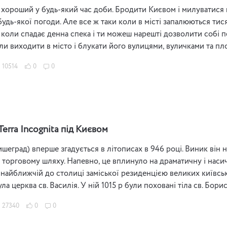
 хороший у будь-який час доби. Бродити Києвом і милуватися 
 будь-якої погоди. Але все ж таки коли в місті запалюються тис
 коли спадає денна спека і ти можеш нарешті дозволити собі пе
оли виходити в місто і блукати його вулицями, вуличками та п
10514
0
0
erra Incognita під Києвом
еград) вперше згадується в літописах в 946 році. Виник він на
 торговому шляху. Напевно, це вплинуло на драматичну і насиче
 найближчій до столиці заміської резиденцією великих київськ
а церква св. Василія. У ній 1015 р були поховані тіла св. Бориса
27340
0
0