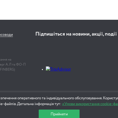
Підпишіться на новини, акції, події
рсоводи
лання на
нберг А.Л та ФО-П
 FINBERG)
зпечення оперативного та індивідуального обслуговування. Користу
ie-файлів. Детальна інформація тут:
«Умови використання cookie-фа
Прийняти