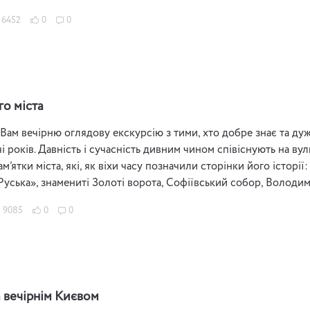
6452
0
0
го міста
ам вечірню оглядову екскурсію з тими, хто добре знає та дуж
і років. Давність і сучасність дивним чином співіснують на ву
ам’ятки міста, які, як віхи часу позначили сторінки його історії
Руська», знамениті Золоті ворота, Софіївський собор, Володи
9085
0
0
 вечірнім Києвом