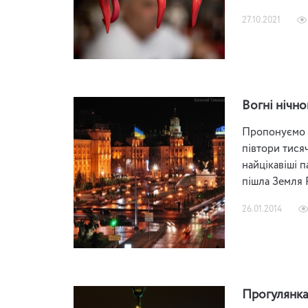
27.10.2021
Вогні нічно
Пропонуємо В
півтори тисяч
найцікавіші п
пішла Земля 
26.01.2014
Прогулянка