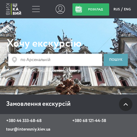
RUS
ENG
РОЗКЛАД
Замовлення
екскурсій
Хочу екскурсію
+380 44 333-68-68
+380 68 121-44-58
Наприклад:
по Андріївському спуску
tour@interesniy.kiev.ua
з 10.00 до 19:30 щоденно
Замовлення екскурсій
Viber
WhatsApp
+380 44 333-68-68
+380 68 121-44-58
tour@interesniy.kiev.ua
АКЦІЇ ПОДІЇ НОВИНИ