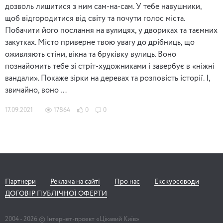
дозволь лишитися з ним сам-на-сам. У тебе навушники,
щоб відгородитися від світу та почути голос міста.
Побачити його послання на вулицях, у двориках та таємних
закутках. Місто приверне твою увагу до дрібниць, що
оживляють стіни, вікна та бруківку вулиць. Воно
познайомить тебе зі стріт-художниками і завербує в «ніжні
вандали». Покаже зірки на деревах та розповість історії. І,
звичайно, воно …
17.09.2021
17864
0
0
Партнери
Реклама на сайті
Про нас
Екскурсоводи
ДОГОВІР ПУБЛІЧНОЇ ОФЕРТИ
2004 -
2026
© Інтернет-проект «Цікавий Київ»