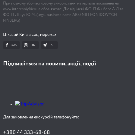
При повному або частковому використанні матеріалів посилання на
www.interesniy.kiev.ua обов'язкове. Діє від імені ФО-П Фінберг А.Л та
ФО-П Ліщук Ю.М. (legal business name ARSENII LEONIDOVYCH
FINBERG)
Цікавий Київ в соц. мережах:
62K
15K
1К
Підпишіться на новини, акції, події
Для замовлення екскурсій телефонуйте:
+380 44 333-68-68