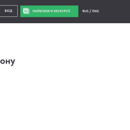
ВХІД
НАЙБЛИЖЧІ ЕКСКУРСІЇ
RUS
ENG
йону