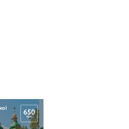
кої
650
грн