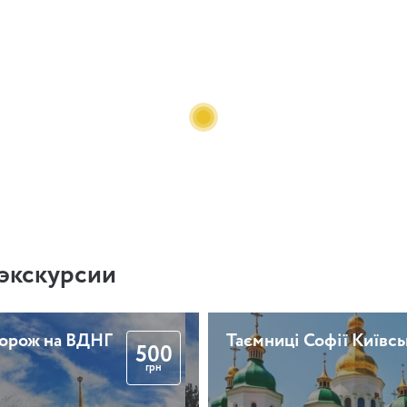
экскурсии
дорож на ВДНГ
Таємниці Софії Київсь
500
грн