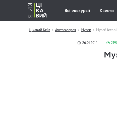
Всі екскурсії
Квести
Цікавий Київ
Фотогалерея
Музеи
Музей істор
26.01.2014
219
Муз