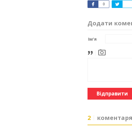
0
Додати коме
Ім'я
Відправити
2
коментар