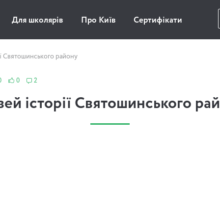
Для школярів
Про Київ
Сертифікати
ії Святошинського району
0
0
2
ей історії Святошинського ра