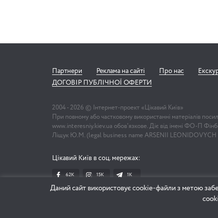
Партнери
Реклама на сайті
Про нас
Екску
ДОГОВІР ПУБЛІЧНОЇ ОФЕРТИ
2004 -
2026
© Інтернет-проект «Цікавий Київ»
При повному або частковому використанні матеріалів поси
www.interesniy.kiev.ua обов'язкове. Діє від імені ФО-П Фі
Ліщук Ю.М. (legal business name ARSENII LEONIDOVYCH
Цікавий Київ в соц. мережах:
62K
15K
1К
Даний сайт використовує cookie-файли з метою забе
cook