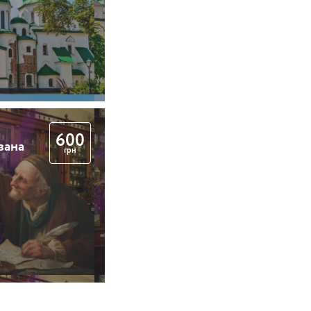
600
вана
грн