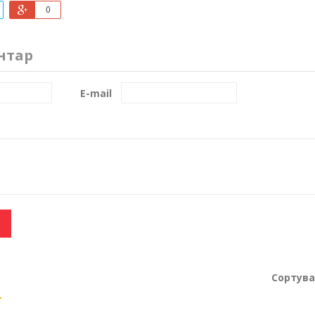
0
нтар
E-mail
Сортува
я