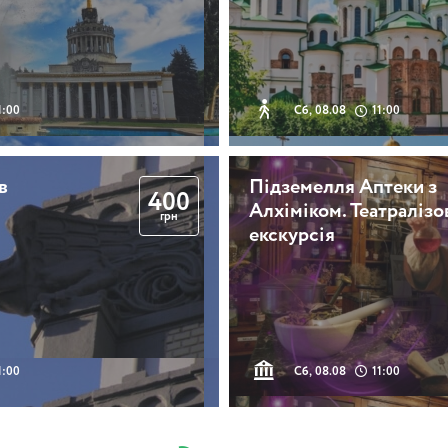
1:00
Сб, 08.08
11:00
в
Підземелля Аптеки з
400
Алхіміком. Театралізо
грн
екскурсія
1:00
Сб, 08.08
11:00