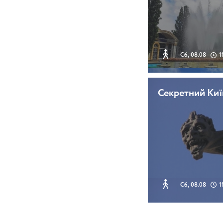
Сб, 08.08
1
Секретний Киї
Сб, 08.08
1