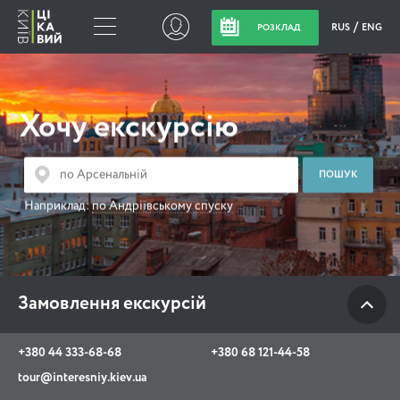
RUS
ENG
РОЗКЛАД
Замовлення
екскурсій
Хочу екскурсію
+380 44 333-68-68
+380 68 121-44-58
Наприклад:
по Андріївському спуску
tour@interesniy.kiev.ua
з 10.00 до 19:30 щоденно
Замовлення екскурсій
Viber
WhatsApp
+380 44 333-68-68
+380 68 121-44-58
tour@interesniy.kiev.ua
АКЦІЇ ПОДІЇ НОВИНИ