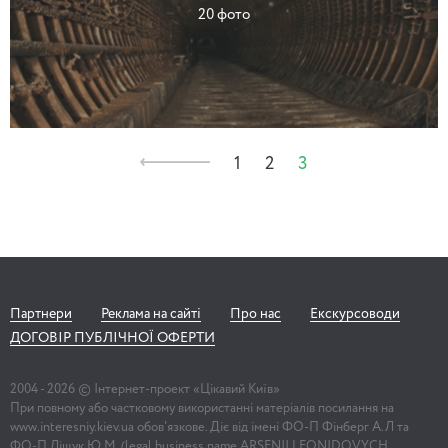
20 фото
1
2
3
Партнери
Реклама на сайті
Про нас
Екскурсоводи
ДОГОВІР ПУБЛІЧНОЇ ОФЕРТИ
2004 -
2026
© Інтернет-проект «Цікавий Київ»
При повному або частковому використанні матеріалів посилання на
www.interesniy.kiev.ua обов'язкове. Діє від імені ФО-П Фінберг А.Л та
ФО-П Ліщук Ю.М. (legal business name ARSENII LEONIDOVYCH