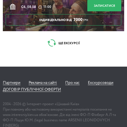
ЗАПИСАТИСЯ
Сб, 08.08
11:00
7000
ІНДИВІДУАЛЬНО ВІД
ГРН
ЩЕ ЕКСКУРСІЇ
Партнери
Реклама на сайті
Про нас
Екскурсоводи
ДОГОВІР ПУБЛІЧНОЇ ОФЕРТИ
2004 -
2026
© Інтернет-проект «Цікавий Київ»
При повному або частковому використанні матеріалів посилання на
www.interesniy.kiev.ua обов'язкове. Діє від імені ФО-П Фінберг А.Л та
ФО-П Ліщук Ю.М. (legal business name ARSENII LEONIDOVYCH
FINBERG)