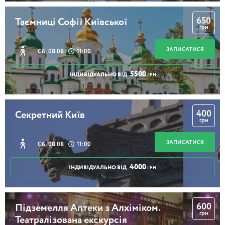
650
Таємниці Софії Київської
грн
ЗАПИСАТИСЯ
Сб, 08.08
11:00
5500
ІНДИВІДУАЛЬНО ВІД
ГРН
400
Секретний Київ
грн
ЗАПИСАТИСЯ
Сб, 08.08
11:00
4000
ІНДИВІДУАЛЬНО ВІД
ГРН
600
Підземелля Аптеки з Алхіміком.
грн
Театралізована екскурсія