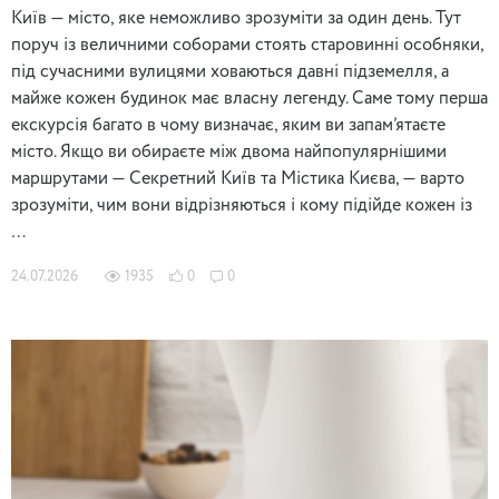
Київ — місто, яке неможливо зрозуміти за один день. Тут
поруч із величними соборами стоять старовинні особняки,
під сучасними вулицями ховаються давні підземелля, а
майже кожен будинок має власну легенду. Саме тому перша
екскурсія багато в чому визначає, яким ви запам’ятаєте
місто. Якщо ви обираєте між двома найпопулярнішими
маршрутами — Секретний Київ та Містика Києва, — варто
зрозуміти, чим вони відрізняються і кому підійде кожен із
…
24.07.2026
1935
0
0