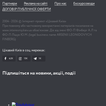
Партнери
Реклама на сайті
Про нас
Екскурсоводи
ДОГОВІР ПУБЛІЧНОЇ ОФЕРТИ
2004 -
2026
© Інтернет-проект «Цікавий Київ»
При повному або частковому використанні матеріалів посилання на
www.interesniy.kiev.ua обов'язкове. Діє від імені ФО-П Фінберг А.Л та
ФО-П Ліщук Ю.М. (legal business name ARSENII LEONIDOVYCH
FINBERG)
Цікавий Київ в соц. мережах:
62K
15K
1К
Підпишіться на новини, акції, події