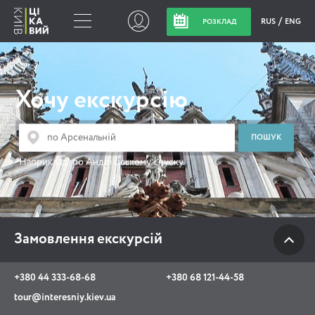
RUS
ENG
РОЗКЛАД
Замовлення
екскурсій
Хочу екскурсію
+380 44 333-68-68
+380 68 121-44-58
Наприклад:
по Андріївському спуску
tour@interesniy.kiev.ua
з 10.00 до 19:30 щоденно
Замовлення екскурсій
Viber
WhatsApp
+380 44 333-68-68
+380 68 121-44-58
tour@interesniy.kiev.ua
АКЦІЇ ПОДІЇ НОВИНИ