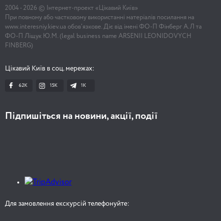
2004 -
2026
© Інтернет-проект «Цікавий Київ»
При повному або частковому використанні матеріалів посилання на
www.interesniy.kiev.ua обов'язкове. Діє від імені ФО-П Фінберг А.Л та
ФО-П Ліщук Ю.М. (legal business name ARSENII LEONIDOVYCH
FINBERG)
Цікавий Київ в соц. мережах:
62K
15K
1К
Підпишіться на новини, акції, події
Для замовлення екскурсій телефонуйте: