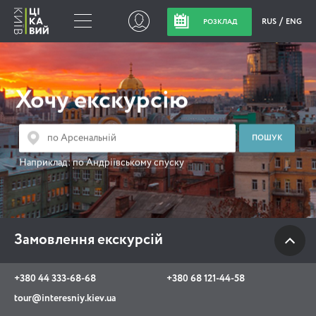
RUS
ENG
РОЗКЛАД
Замовлення
екскурсій
Хочу екскурсію
+380 44 333-68-68
+380 68 121-44-58
Наприклад:
по Андріївському спуску
tour@interesniy.kiev.ua
з 10.00 до 19:30 щоденно
Замовлення екскурсій
Viber
WhatsApp
+380 44 333-68-68
+380 68 121-44-58
tour@interesniy.kiev.ua
АКЦІЇ ПОДІЇ НОВИНИ