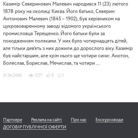
Казимір Северинович Малевич народився 11 (23) лютого
1878 року на околиці Києва. Його батько, Северин
Антонович Малевич (1845 – 1902), був керівником на
цукрововаренному заводі відомого українського
промисловця Терещенко. Його батьки були за
походженням поляками. У них було чотирнадцять дітей,
але тільки дев’ять з них дожили до дорослого віку. Казимір
був найстаршим, але крім нього ще чотири сини: Анотон,
Болеслав, Борислав, Мечислав, та чотири …
01.04.2006
7277
0
1
Партнери
Реклама на сайті
Про нас
Екскурсоводи
ДОГОВІР ПУБЛІЧНОЇ ОФЕРТИ