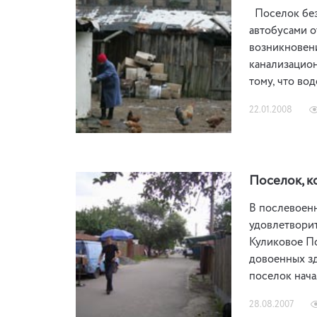
Поселок без 
автобусами о
возникновени
канализацион
тому, что во
22.01.2008
Поселок, к
В послевоенн
удовлетворит
Куликовое По
довоенных зд
поселок нач
28.08.2007