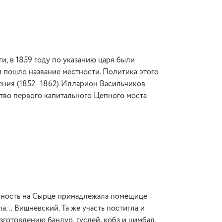
, в 1859 году по указанию царя были
 пошло название местности. Политика этого
ления (1852–1862) Илларион Васильчиков
ство первого капитального Цепного моста
стность на Сырце принадлежала помещице
ла… Вишневский. Та же участь постигла и
готовлению бандур, гуслей, кобз и цимбал.