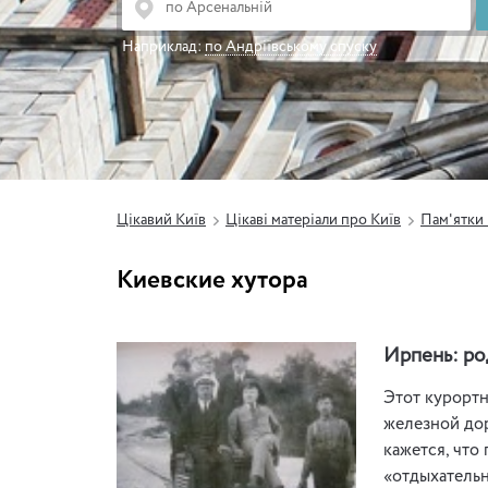
Наприклад:
по Андріївському спуску
Цікавий Київ
Цікаві матеріали про Київ
Пам'ятки
Киевские хутора
Ирпень: ро
Этот курортн
железной до
кажется, что
«отдыхательн