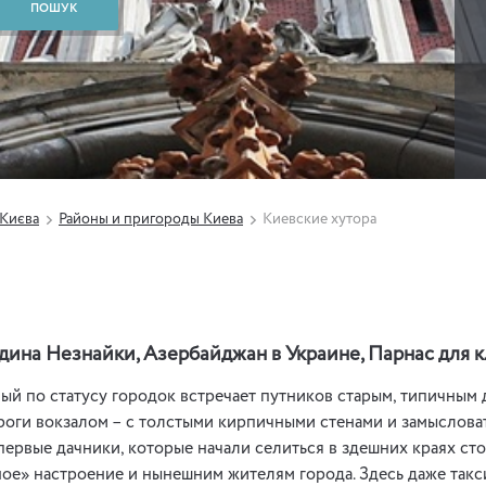
 Києва
Районы и пригороды Киева
Киевские хутора
дина Незнайки, Азербайджан в Украине, Парнас для 
ый по статусу городок встречает путников старым, типичны
роги вокзалом – с толстыми кирпичными стенами и замыслов
 первые дачники, которые начали селиться в здешних краях ст
ое» настроение и нынешним жителям города. Здесь даже такс