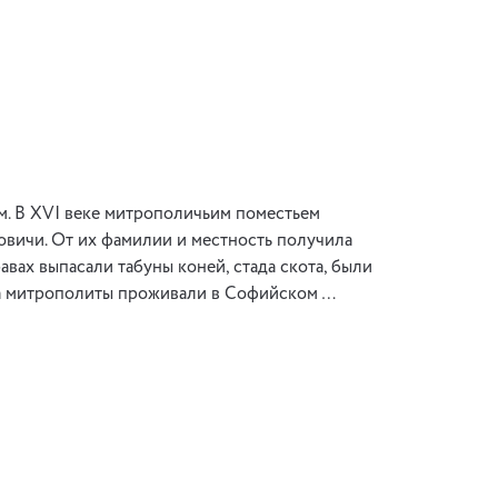
м. В ХVI веке митрополичьим поместьем
овичи. От их фамилии и местность получила
авах выпасали табуны коней, стада скота, были
 века митрополиты проживали в Софийском …