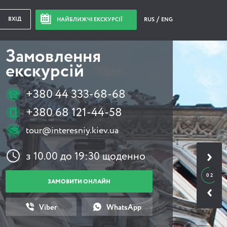
ВХІД
НАЙБЛИЖЧІ ЕКСКУРСІЇ
RUS
ENG
Замовлення
екскурсій
+380 44 333-68-68
+380 68 121-44-58
tour@interesniy.kiev.ua
з 10.00 до 19:30 щоденно
0 2
ЗАМОВИТИ ОНЛАЙН
Viber
WhatsApp