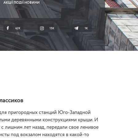
АКЦІЇ ПОДІЇ НОВИНИ
62K
15K
1К
классиков
м для пригородных станций Юго-Западной
атыми деревянными конструкциями крыши. И
о с лишним лет назад, передали свое ленивое
исты под вокзалом находятся в какой-то