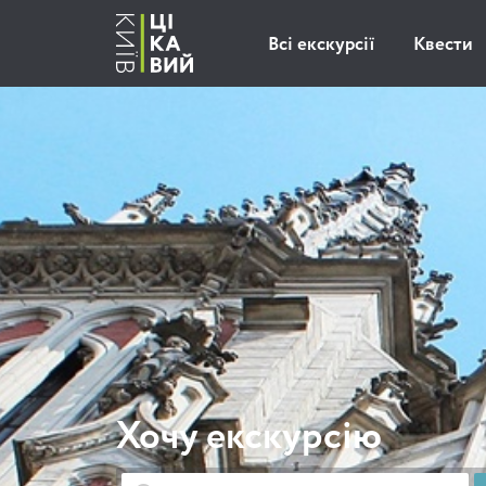
Всі екскурсії
Квести
Хочу екскурсію