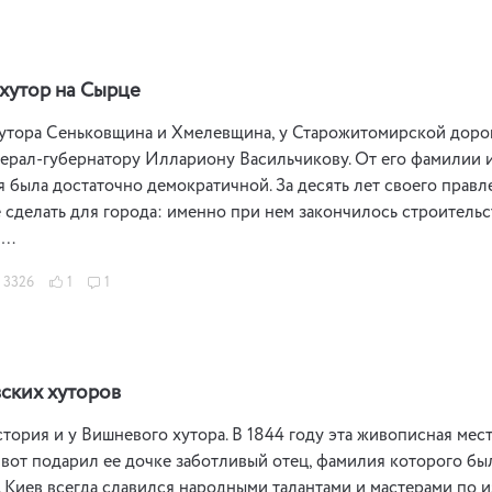
хутор на Сырце
тора Сеньковщина и Хмелевщина, у Старожитомирской дороги
ерал-губернатору Иллариону Васильчикову. От его фамилии и
 была достаточно демократичной. За десять лет своего прав
 сделать для города: именно при нем закончилось строитель
 …
3326
1
1
ских хуторов
тория и у Вишневого хутора. В 1844 году эта живописная ме
 вот подарил ее дочке заботливый отец, фамилия которого бы
 Киев всегда славился народными талантами и мастерами по из