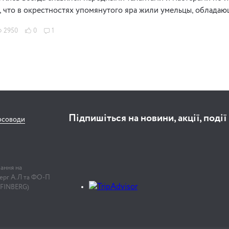
, что в окрестностях упомянутого яра жили умельцы, обладаю
2950
0
1
Підпишіться на новини, акції, події
рсоводи
лання на
нберг А.Л та ФО-П
 FINBERG)