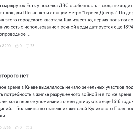
маршруток Есть у поселка ДВС особенность – сюда не ходит
т площади Шевченко и станции метро “Героев Днепра”. По д
я этого городского квартала. Как известно, первая попытка 
ную сеть с использованием речной воды датируется еще 1894
допроводное …
8200
0
23
оторого нет
ое время в Киеве выделялось немало земельных участков под
ь потребность в жилье разрушенного войной и в то же время 
ле, хотя первые упоминания о нем датируются еще 1616 годом
аний. – Большинство нынешних жителей Куликового Поля получ
али …
3766
0
3