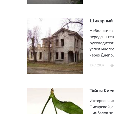
Шикарный 
Небольшие ху
переданы ген
руководителя
успел многое
через Днепр,
10.01.2007
Тайны Киев
Интересна ис
Писаревой, а
Цимбалов яр.