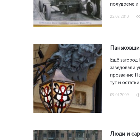
полудреме и
25.02.2010
Паньковщин
Ещё загород 
заведовали у
прозвание Па
тут и остатк
09.01.2009
Люди и сар