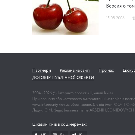
Версия о том
15.08.2006
Партнери
Реклама на сайті
Про нас
Екску
ДОГОВІР ПУБЛІЧНОЇ ОФЕРТИ
2004 -
2026
© Інтернет-проект «Цікавий Київ»
При повному або частковому використанні матеріалів поси
www.interesniy.kiev.ua обов'язкове. Діє від імені ФО-П Фі
Ліщук Ю.М. (legal business name ARSENII LEONIDOVYCH
Цікавий Київ в соц. мережах:
62K
15K
1К