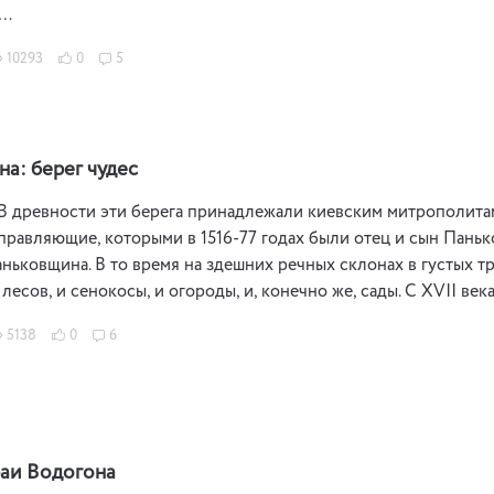
 …
10293
0
5
а: берег чудес
В древности эти берега принадлежали киевским митрополита
правляющие, которыми в 1516-77 годах были отец и сын Паньк
ньковщина. В то время на здешних речных склонах в густых тр
и лесов, и сенокосы, и огороды, и, конечно же, сады. С ХVII
5138
0
6
аи Водогона