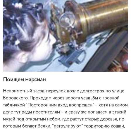
Поищем марсиан
Неприметный заезд-переулок возле долгостроя по улице
Воровского. Проходим через ворота усадьбы с грозной
табличкой “Посторонним вход воспрещен” – хотя на самом
деле тут рады посетителям – и сразу же попадаем в этакий
музей под открытым небом, где растут старые деревья, по
которым бегают белки, “патрулируют” территорию кошки,