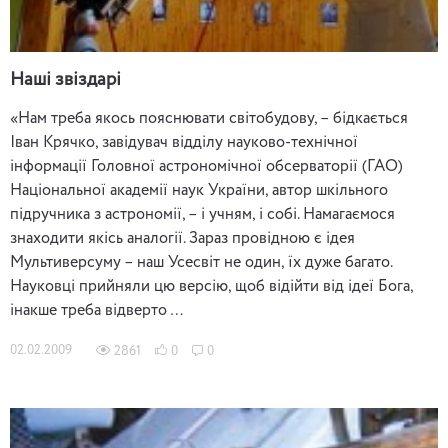
Наші звіздарі
«Нам треба якось пояснювати світобудову, – бідкається
Іван Крячко, завідувач відділу науково-технічної
інформації Головної астрономічної обсерваторії (ГАО)
Національної академії наук України, автор шкільного
підручника з астрономії, – і учням, і собі. Намагаємося
знаходити якісь аналогії. Зараз провідною є ідея
Мультиверсуму – наш Усесвіт не один, їх дуже багато.
Науковці прийняли цю версію, щоб відійти від ідеї Бога,
інакше треба відверто …
02.02.2009
2861
0
0