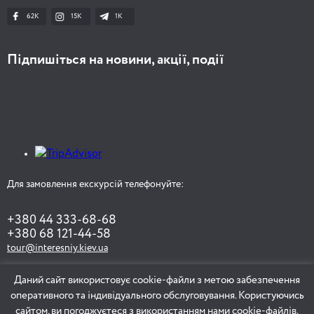
62K
15K
1К
Підпишіться на новини, акції, події
Для замовлення екскурсій телефонуйте:
+380 44 333-68-68
+380 68 121-44-58
tour@interesniy.kiev.ua
Даний сайт використовує cookie-файли з метою забезпечення
оперативного та індивідуального обслуговування. Користуючись
ЗАМОВИТИ ЕКСКУРСІЮ
сайтом, ви погоджуєтеся з використанням нами cookie-файлів.