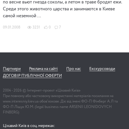
по весне вьют гнезда соколы, а летом в траве бродят ежи.
Среди этого животного царства и занимаются в Киеве
самой неземной …
09.01.2008
3231
0
7
Партнери
Реклама на сайті
Про нас
Екскурсоводи
ДОГОВІР ПУБЛІЧНОЇ ОФЕРТИ
2004 -
2026
© Інтернет-проект «Цікавий Київ»
При повному або частковому використанні матеріалів посилання на
www.interesniy.kiev.ua обов'язкове. Діє від імені ФО-П Фінберг А.Л та
ФО-П Ліщук Ю.М. (legal business name ARSENII LEONIDOVYCH
FINBERG)
Цікавий Київ в соц. мережах: