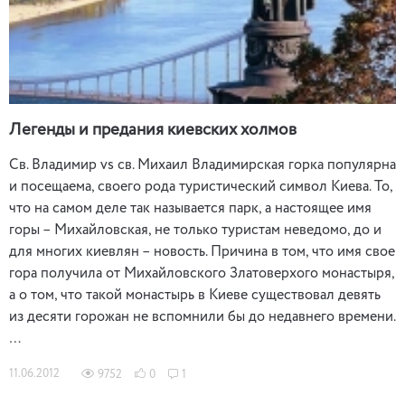
Легенды и предания киевских холмов
Св. Владимир vs св. Михаил Владимирская горка популярна
и посещаема, своего рода туристический символ Киева. То,
что на самом деле так называется парк, а настоящее имя
горы – Михайловская, не только туристам неведомо, до и
для многих киевлян – новость. Причина в том, что имя свое
гора получила от Михайловского Златоверхого монастыря,
а о том, что такой монастырь в Киеве существовал девять
из десяти горожан не вспомнили бы до недавнего времени.
…
11.06.2012
9752
0
1