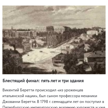
Блестящий финал: пять лет и три здания
Викентий Беретти происходил «из уроженцев
итальянской нации», был сыном профессора механики
Джованни Беретти. В 1798 г. семнадцати лет он поступил в
Петербургскую императорскую академию художеств и уже