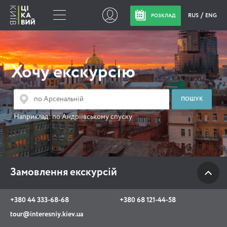
RUS
ENG
РОЗКЛАД
Замовлення
екскурсій
Хочу екскурсію
+380 44 333-68-68
+380 68 121-44-58
Наприклад:
по Андріївському спуску
tour@interesniy.kiev.ua
з 10.00 до 19:30 щоденно
Замовлення екскурсій
Viber
WhatsApp
+380 44 333-68-68
+380 68 121-44-58
tour@interesniy.kiev.ua
АКЦІЇ ПОДІЇ НОВИНИ