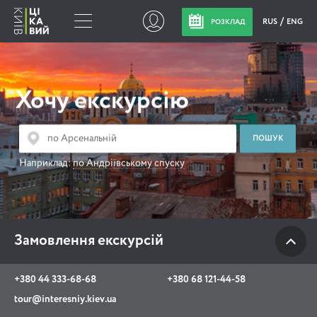
RUS
ENG
РОЗКЛАД
Замовлення
екскурсій
Хочу екскурсію
+380 44 333-68-68
+380 68 121-44-58
Наприклад:
по Андріївському спуску
tour@interesniy.kiev.ua
з 10.00 до 19:30 щоденно
Замовлення екскурсій
Viber
WhatsApp
+380 44 333-68-68
+380 68 121-44-58
tour@interesniy.kiev.ua
АКЦІЇ ПОДІЇ НОВИНИ