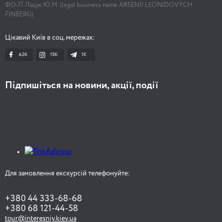
ФО-П Ліщук Ю.М. (legal business name ARSENII LEONIDOVYCH
FINBERG)
Цікавий Київ в соц. мережах:
62K
15K
1К
Підпишіться на новини, акції, події
Для замовлення екскурсій телефонуйте:
+380 44 333-68-68
+380 68 121-44-58
tour@interesniy.kiev.ua