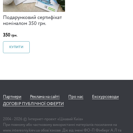
Подарунковий сертифікат
номіналом 350 грн.
350
грн.
КУПИТИ
Партнери
Реклама на сайті
Про нас
Екскурсоводи
ДОГОВІР ПУБЛІЧНОЇ ОФЕРТИ
2004 -
2026
© Інтернет-проект «Цікавий Київ»
При повному або частковому використанні матеріалів посилання на
www.interesniy.kiev.ua обов'язкове. Діє від імені ФО-П Фінберг А.Л та