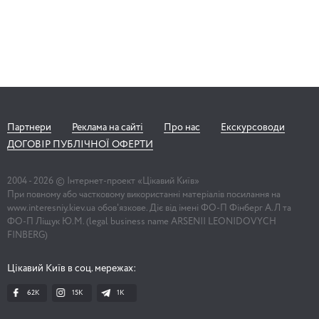
Партнери
Реклама на сайті
Про нас
Екскурсоводи
ДОГОВІР ПУБЛІЧНОЇ ОФЕРТИ
2004 -
2026
© Інтернет-проект «Цікавий Київ»
При повному або частковому використанні матеріалів посилання на
www.interesniy.kiev.ua обов'язкове. Діє від імені ФО-П Фінберг А.Л та
ФО-П Ліщук Ю.М. (legal business name ARSENII LEONIDOVYCH
FINBERG)
Цікавий Київ в соц. мережах:
62K
15K
1К