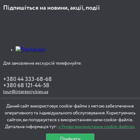
Підпишіться на новини, акції, події
Для замовлення екскурсій телефонуйте:
+380 44 333-68-68
+380 68 121-44-58
tour@interesniy.kiev.ua
Даний сайт використовує cookie-файли з метою забезпечення
оперативного та індивідуального обслуговування. Користуючись
ЗАМОВИТИ ЕКСКУРСІЮ
сайтом, ви погоджуєтеся з використанням нами cookie-файлів.
Детальна інформація тут:
«Умови використання cookie-файлів»
Прийняти