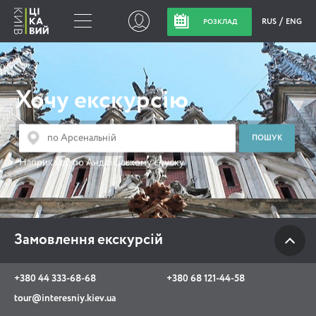
RUS
ENG
РОЗКЛАД
Замовлення
екскурсій
Хочу екскурсію
+380 44 333-68-68
+380 68 121-44-58
Наприклад:
по Андріївському спуску
tour@interesniy.kiev.ua
з 10.00 до 19:30 щоденно
Замовлення екскурсій
Viber
WhatsApp
+380 44 333-68-68
+380 68 121-44-58
tour@interesniy.kiev.ua
АКЦІЇ ПОДІЇ НОВИНИ