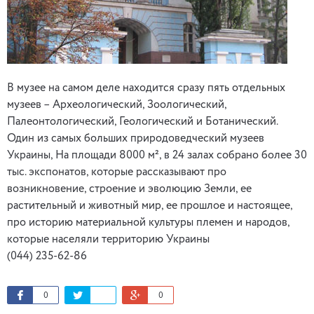
В музее на самом деле находится сразу пять отдельных
музеев – Археологический, Зоологический,
Палеонтологический, Геологический и Ботанический.
Один из самых больших природоведческий музеев
Украины, На площади 8000 м², в 24 залах собрано более 30
тыс. экспонатов, которые рассказывают про
возникновение, строение и эволюцию Земли, ее
растительный и животный мир, ее прошлое и настоящее,
про историю материальной культуры племен и народов,
которые населяли территорию Украины
(044) 235-62-86
0
0