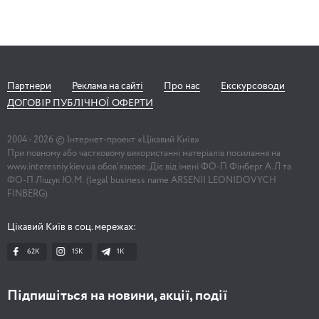
Партнери
Реклама на сайті
Про нас
Екскурсоводи
ДОГОВІР ПУБЛІЧНОЇ ОФЕРТИ
2004 -
2026
© Інтернет-проект «Цікавий Київ»
При повному або частковому використанні матеріалів посилання на
www.interesniy.kiev.ua обов'язкове. Діє від імені ФО-П Фінберг А.Л та
ФО-П Ліщук Ю.М. (legal business name ARSENII LEONIDOVYCH
FINBERG)
Цікавий Київ в соц. мережах:
62K
15K
1К
Підпишіться на новини, акції, події