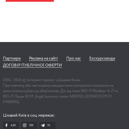
Партнери
Реклама на сайті
Про нас
Екскурсоводи
ДОГОВІР ПУБЛІЧНОЇ ОФЕРТИ
2004 -
2026
© Інтернет-проект «Цікавий Київ»
При повному або частковому використанні матеріалів посилання на
www.interesniy.kiev.ua обов'язкове. Діє від імені ФО-П Фінберг А.Л та
ФО-П Ліщук Ю.М. (legal business name ARSENII LEONIDOVYCH
FINBERG)
Цікавий Київ в соц. мережах:
62K
15K
1К