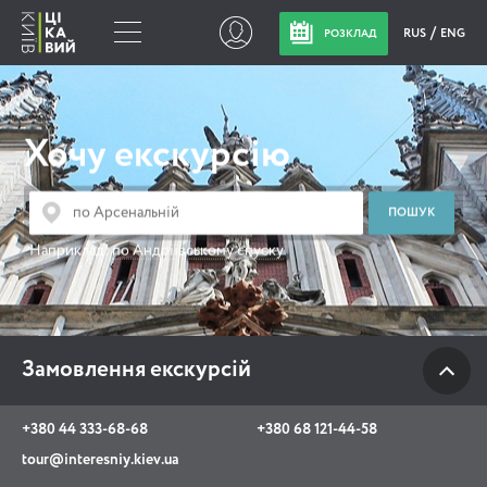
RUS
ENG
РОЗКЛАД
Замовлення
екскурсій
Хочу екскурсію
+380 44 333-68-68
+380 68 121-44-58
Наприклад:
по Андріївському спуску
tour@interesniy.kiev.ua
з 10.00 до 19:30 щоденно
Замовлення екскурсій
Viber
WhatsApp
+380 44 333-68-68
+380 68 121-44-58
tour@interesniy.kiev.ua
АКЦІЇ ПОДІЇ НОВИНИ