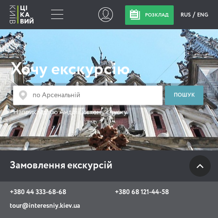
RUS
ENG
РОЗКЛАД
Замовлення
екскурсій
Хочу екскурсію
+380 44 333-68-68
+380 68 121-44-58
Наприклад:
по Андріївському спуску
tour@interesniy.kiev.ua
з 10.00 до 19:30 щоденно
Замовлення екскурсій
Viber
WhatsApp
+380 44 333-68-68
+380 68 121-44-58
tour@interesniy.kiev.ua
АКЦІЇ ПОДІЇ НОВИНИ