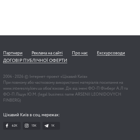
Партнери
Реклама на сайті
Про нас
Екскурсоводи
ДОГОВІР ПУБЛІЧНОЇ ОФЕРТИ
2004 -
2026
© Інтернет-проект «Цікавий Київ»
При повному або частковому використанні матеріалів посилання на
www.interesniy.kiev.ua обов'язкове. Діє від імені ФО-П Фінберг А.Л та
ФО-П Ліщук Ю.М. (legal business name ARSENII LEONIDOVYCH
FINBERG)
Цікавий Київ в соц. мережах:
62K
15K
1К