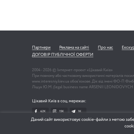
Партнери
Реклама на сайті
Про нас
Екску
ДОГОВІР ПУБЛІЧНОЇ ОФЕРТИ
2004 -
2026
© Інтернет-проект «Цікавий Київ»
При повному або частковому використанні матеріалів поси
www.interesniy.kiev.ua обов'язкове. Діє від імені ФО-П Фі
Ліщук Ю.М. (legal business name ARSENII LEONIDOVYCH
Цікавий Київ в соц. мережах:
62K
15K
1К
Даний сайт використовує cookie-файли з метою забе
cook