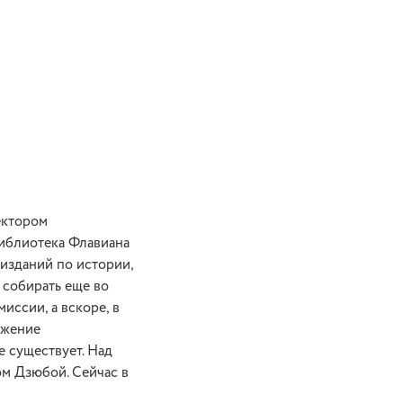
ектором
Библиотека Флавиана
 изданий по истории,
 собирать еще во
иссии, а вскоре, в
яжение
е существует. Над
м Дзюбой. Сейчас в