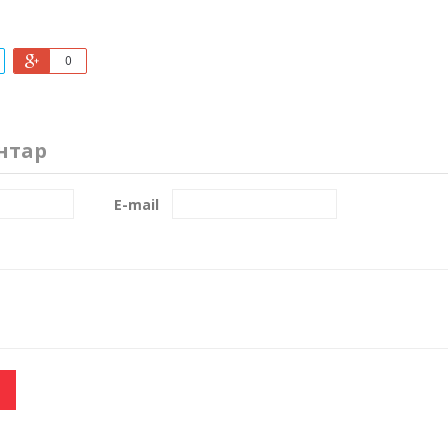
0
нтар
E-mail