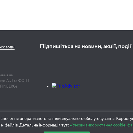
Підпишіться на новини, акції, події
рсоводи
лання на
нберг А.Л та ФО-П
 FINBERG)
зпечення оперативного та індивідуального обслуговування. Користу
ie-файлів. Детальна інформація тут:
«Умови використання cookie-фа