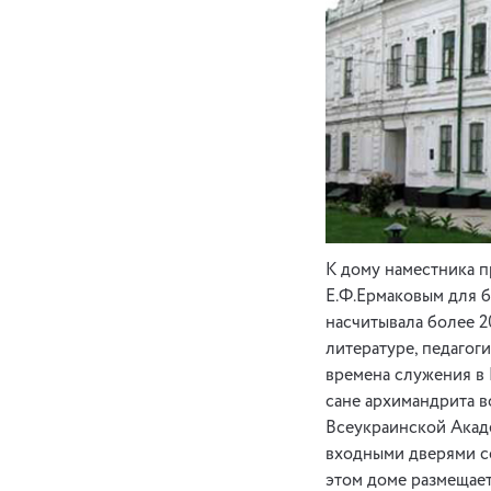
К дому наместника п
Е.Ф.Ермаковым для б
насчитывала более 2
литературе, педагог
времена служения в К
сане архимандрита в
Всеукраинской Акаде
входными дверями с
этом доме размещае