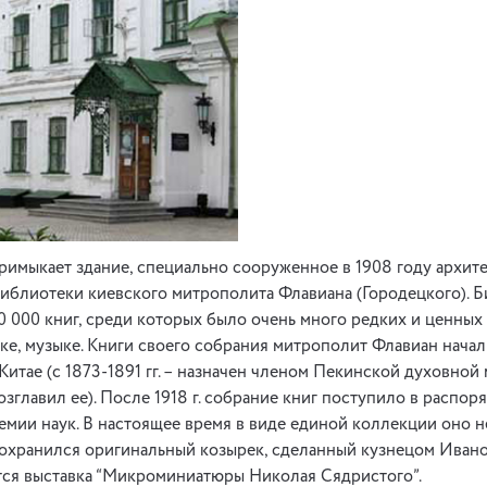
римыкает здание, специально сооруженное в 1908 году архит
иблиотеки киевского митрополита Флавиана (Городецкого). 
0 000 книг, среди которых было очень много редких и ценных
ике, музыке. Книги своего собрания митрополит Флавиан начал
итае (с 1873-1891 гг. – назначен членом Пекинской духовной м
озглавил ее). После 1918 г. собрание книг поступило в распор
мии наук. В настоящее время в виде единой коллекции оно н
охранился оригинальный козырек, сделанный кузнецом Ивано
тся выставка “Микроминиатюры Николая Сядристого”.