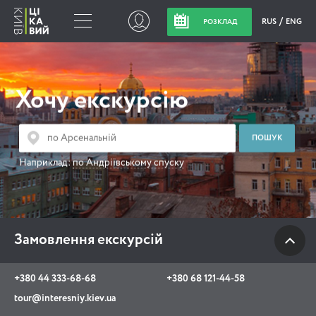
RUS
ENG
РОЗКЛАД
Замовлення
екскурсій
Хочу екскурсію
+380 44 333-68-68
+380 68 121-44-58
Наприклад:
по Андріївському спуску
tour@interesniy.kiev.ua
з 10.00 до 19:30 щоденно
Замовлення екскурсій
Viber
WhatsApp
+380 44 333-68-68
+380 68 121-44-58
tour@interesniy.kiev.ua
АКЦІЇ ПОДІЇ НОВИНИ