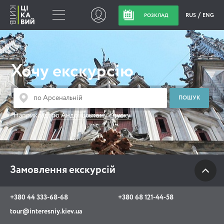
RUS
ENG
РОЗКЛАД
Замовлення
екскурсій
Хочу екскурсію
+380 44 333-68-68
+380 68 121-44-58
Наприклад:
по Андріївському спуску
tour@interesniy.kiev.ua
з 10.00 до 19:30 щоденно
Замовлення екскурсій
Viber
WhatsApp
+380 44 333-68-68
+380 68 121-44-58
tour@interesniy.kiev.ua
АКЦІЇ ПОДІЇ НОВИНИ