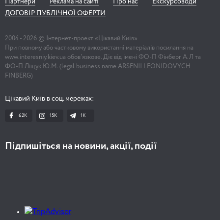
Партнери
Реклама на сайті
Про нас
Екскурсоводи
ДОГОВІР ПУБЛІЧНОЇ ОФЕРТИ
2004 -
2026
© Інтернет-проект «Цікавий Київ»
При повному або частковому використанні матеріалів посилання на
www.interesniy.kiev.ua обов'язкове. Діє від імені ФО-П Фінберг А.Л та
ФО-П Ліщук Ю.М. (legal business name ARSENII LEONIDOVYCH
FINBERG)
Цікавий Київ в соц. мережах:
62K
15K
1К
Підпишіться на новини, акції, події