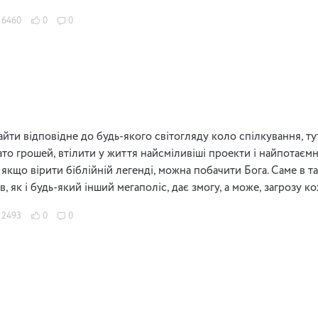
6460
0
0
айти відповідне до будь-якого світогляду коло спілкування, т
ато грошей, втілити у життя найсміливіші проекти і найпотаєм
– якщо вірити біблійній легенді, можна побачити Бога. Саме в 
їв, як і будь-який інший мегаполіс, дає змогу, а може, загрозу к
2493
0
0