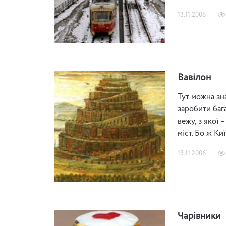
13.11.2006
Вавілон
Тут можна зн
заробити баг
вежу, з якої 
міст. Бо ж Ки
13.11.2006
Чарівники