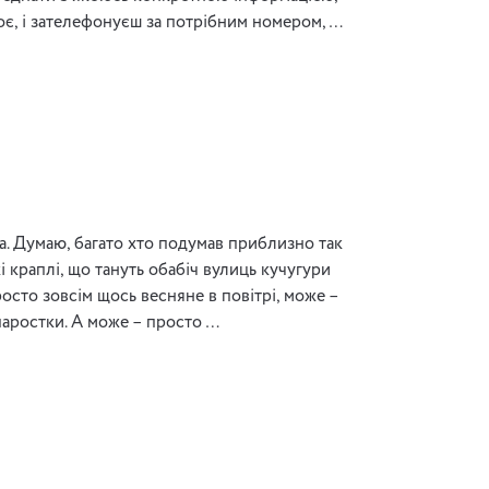
оє, і зателефонуєш за потрібним номером, …
на. Думаю, багато хто подумав приблизно так
кі краплі, що тануть обабіч вулиць кучугури
росто зовсім щось весняне в повітрі, може –
паростки. А може – просто …