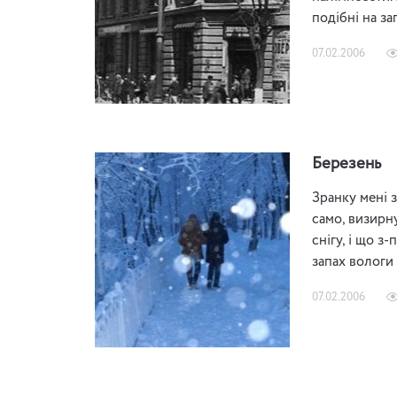
подібні на з
07.02.2006
Березень
Зранку мені 
само, визирну
снігу, і що з
запах вологи
07.02.2006