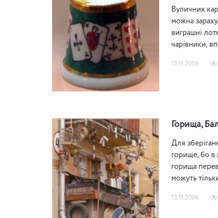
Вуличних карт
можна зарахув
виграшні лоте
чарівники, вп
13.11.2006
Горища, Ба
Для зберіган
горище, бо в 
горища перев
можуть тільк
13.11.2006