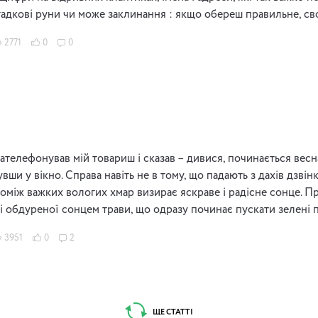
агадкові руни чи може заклинання : якщо обереш правильне, св
2771
0
0
зателефонував мій товариш і сказав – дивися, починається вес
вши у вікно. Справа навіть не в тому, що падають з дахів дзвін
-поміж важких вологих хмар визирає яскраве і радісне сонце. П
 і обдуреної сонцем трави, що одразу починає пускати зелені 
3951
0
2
ЩЕ СТАТТІ