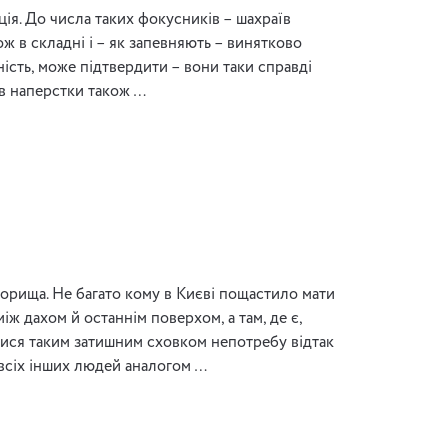
ція. До числа таких фокусників – шахраїв
кож в складні і – як запевняють – винятково
ність, може підтвердити – вони таки справді
и в наперстки також …
 горища. Не багато кому в Києві пощастило мати
іж дахом й останнім поверхом, а там, де є,
ися таким затишним сховком непотребу відтак
 всіх інших людей аналогом …