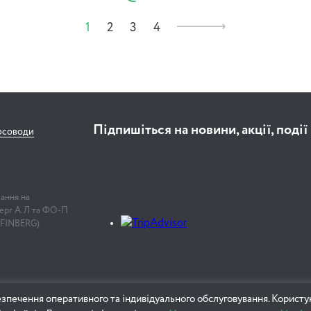
1
2
3
4
Підпишіться на новини, акції, події
рсоводи
лання на
нберг А.Л та ФО-П
 FINBERG)
зпечення оперативного та індивідуального обслуговування. Користу