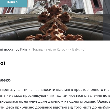
ні твори про Київ
Погляд на місто Катерини Бабкіної
ої
алеко
міряти, уявляти і співвідносити відстані в просторі одного м
іть не важко прослідкувати, як тоді змінюється ставлення до в
аходилася як на мене дуже далеко – на одній із окраїн. Однак
ти, десь приблизно дорівнює відстані від того міста до найб