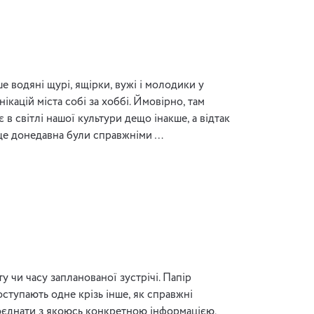
е водяні щурі, ящірки, вужі і молодики у
кацій міста собі за хоббі. Ймовірно, там
в світлі нашої культури дещо інакше, а відтак
 ще донедавна були справжніми …
 чи часу запланованої зустрічі. Папір
ступають одне крізь інше, як справжні
 поєднати з якоюсь конкретною інформацією,