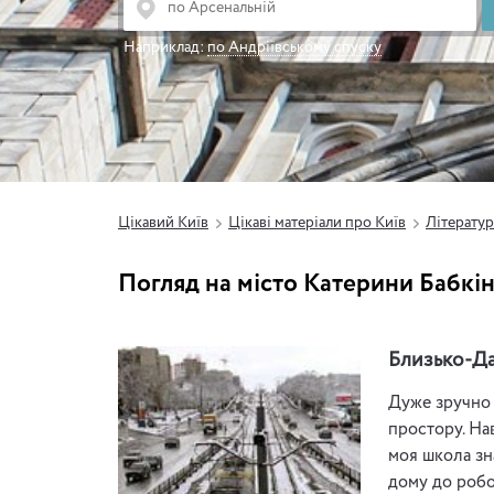
Наприклад:
по Андріївському спуску
Цікавий Київ
Цікаві матеріали про Київ
Літератур
Погляд на місто Катерини Бабкін
Близько-Д
Дуже зручно 
простору. Нав
моя школа зн
дому до робо