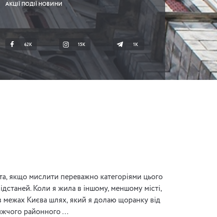
АКЦІЇ ПОДІЇ НОВИНИ
62K
15K
1К
іста, якщо мислити переважно категоріями цього
ідстаней. Коли я жила в іншому, меншому місті,
 в межах Києва шлях, який я долаю щоранку від
лижчого районного …