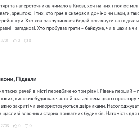
ярі та наперсточників чимало в Києві, хоч на них і полює мілі
ати, зрештою, і тих, хто грає в скверах в доміно чи шахи, а та
рейні ігри. Хто хоч раз зупинявся бодай поглянути на їх діяль
равні і загадкові. Хто пробував грати – байдуже, чи в шахи а ч
3701
0
0
лкони, Підвали
ня таких речей в місті передбачено три рівні. Рівень перший –
нових, високих будинках часто й взагалі нема цього простору м
ажно закриті чи використовуються двірниками. Насолоджуват
и щасливі власники старих приватних будинків. Натомість для
2703
0
0