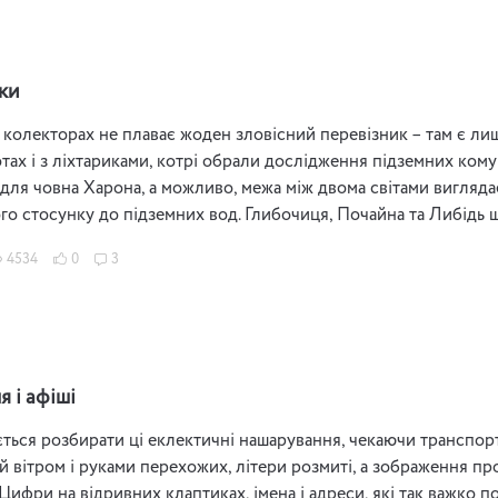
іки
 колекторах не плаває жоден зловісний перевізник – там є лиш
ах і з ліхтариками, котрі обрали дослідження підземних комуні
для човна Харона, а можливо, межа між двома світами виглядає 
го стосунку до підземних вод. Глибочиця, Почайна та Либідь
4534
0
3
 і афіші
ться розбирати ці еклектичні нашарування, чекаючи транспорту
 вітром і руками перехожих, літери розмиті, а зображення про
 Цифри на відривних клаптиках, імена і адреси, які так важко