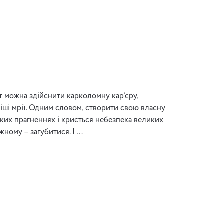
ут можна здійснити карколомну кар’єру,
ніші мрії. Одним словом, створити свою власну
таких прагненнях і криється небезпека великих
ожному – загубитися. І …