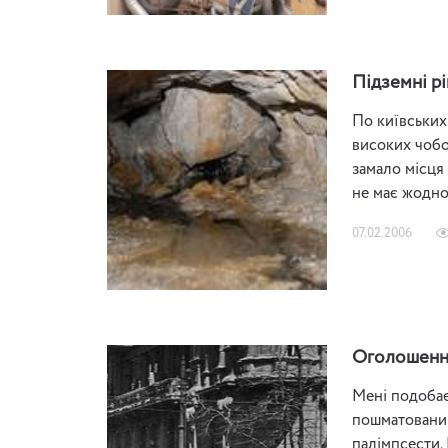
Підземні р
По київських
високих чобот
замало місця 
не має жодно
07.02.2006
Оголошення
Мені подобає
пошматований
палімпсести.