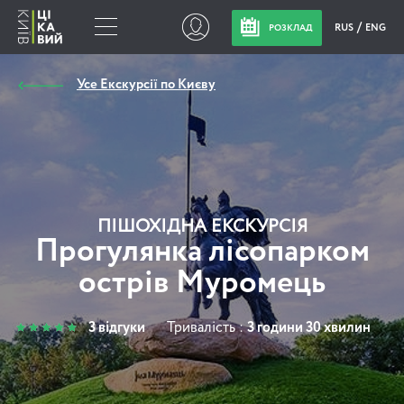
RUS
ENG
РОЗКЛАД
Усе Екскурсії по Києву
ПІШОХІДНА ЕКСКУРСІЯ
Прогулянка лісопарком
острів Муромець
3 відгуки
Тривалість :
3 години 30 хвилин