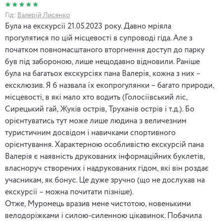
Гід:
Валерій Лисенко
Була на екскурсії 21.05.2023 року. Давно мріяла
прогулятися по цій місцевості в супроводі гіда. Але з
початком повномасштаного вторгнення доступ до парку
був під забороною, лише нещодавно відновили. Раніше
була на багатьох екскурсіях пана Валерія, кожна з них –
ексклюзив. Я б назвала їх екопрогулянки – багато природи,
місцевості, в які мало хто водить (Голосіївський ліс,
Сирецький гай, Жуків острів, Труханів острів і т.д.). Бо
орієнтуватись тут може лише людина з величезним
туристичним досвідом і навичками спортивного
орієнтування. Характерною особливістю екскурсій пана
Валерія є наявність друкованих інформаційних буклетів,
власноруч створених і надрукованих гідом, які він роздає
учасникам, як бонус. Це дуже зручно (що не дослухав на
екскурсії – можна почитати пізніше).
Отже, Муромець вразив мене чистотою, новенькими
велодоріжками і силою-силенною цікавинок. Побачила