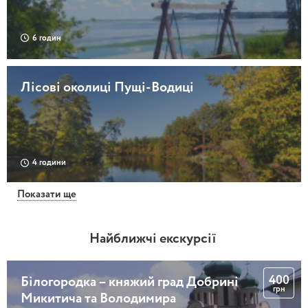
6 годин
Лісові околиці Пущі-Водиці
4 години
Показати ще
Лісники – Чернечий ліс
Найближчі екскурсії
400
Білогородка – княжий град Добрині
6 годин
грн
Микитича та Володимира