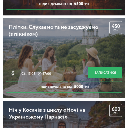
4500
ІНДИВІДУАЛЬНО ВІД
ГРН
2 години 30 хвилин
450
Плітки. Слухаємо та не засуджуємо
грн
(з пікніком)
Гідропарк - передмостна слобідка
4 години
ЗАПИСАТИСЯ
Сб, 15.08
17:00
5000
ІНДИВІДУАЛЬНО ВІД
ГРН
Ірпінська набережна – мальовниче київське
передмістя.
600
Ніч у Косачів з циклу «Ночі на
грн
Українському Парнасі»
4 години