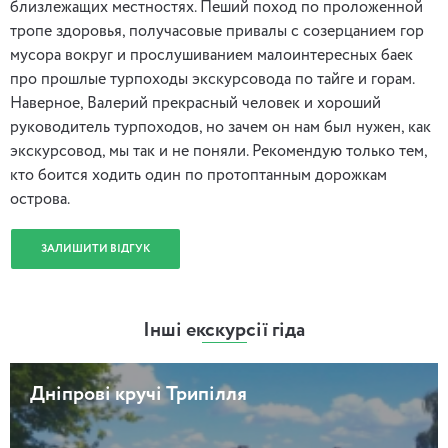
близлежащих местностях. Пеший поход по проложенной
тропе здоровья, получасовые привалы с созерцанием гор
мусора вокруг и прослушиванием малоинтересных баек
про прошлые турпоходы экскурсовода по тайге и горам.
Наверное, Валерий прекрасный человек и хороший
руководитель турпоходов, но зачем он нам был нужен, как
экскурсовод, мы так и не поняли. Рекомендую только тем,
кто боится ходить один по протоптанным дорожкам
острова.
ЗАЛИШИТИ ВІДГУК
Інші екскурсії гіда
Дніпрові кручі Трипілля