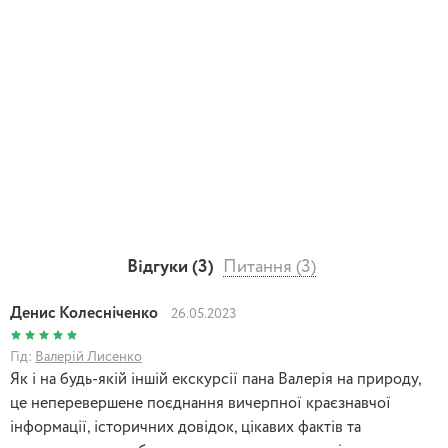
залізничного тунелю під Дніпром. Зрештою, в 1960-ті роки
наподалік було споруджено Київську ГЕС. У 1972 році на
острові було закладено парк Дружби народів, як частину
Дніпровського парку, простягнутого вздовж усього Києва з
півночі на південь, поступово розширюється заповідна
охоронна зона. 1976 року тут постав красень Північний
міст, почалося спорудження великих лівобережних
житлових масивів. 2018 року парк перейменували
на
Муромець
і встановили пам’ятник богатирю. Згадаємо
драматичні цікавинки нашої історії, і просто помилуємося
природою.
Відгуки (3)
Питання (3)
Денис Колесніченко
26.05.2023
Гід:
Валерій Лисенко
Як і на будь-якій іншій екскурсії пана Валерія на природу,
це неперевершене поєднання вичерпної краєзнавчої
інформації, історичних довідок, цікавих фактів та