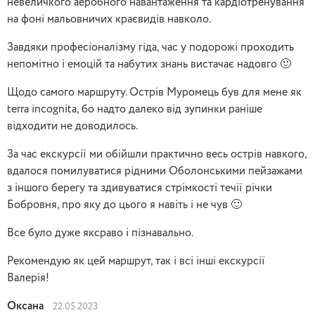
невеличкого аеробного навантаження та кардіотренування
на фоні мальовничих краєвидів навколо.
Завдяки професіоналізму гіда, час у подорожі проходить
непомітно і емоцій та набутих знань вистачає надовго 🙂
Щодо самого маршруту. Острів Муромець був для мене як
terra incognita, бо надто далеко від зупинки раніше
відходити не доводилось.
За час екскурсії ми обійшли практично весь острів навкого,
вдалося помилуватися рідними Оболонськими пейзажами
з іншого берегу та здивуватися стрімкості течії річки
Бобровня, про яку до цього я навіть і не чув 🙂
Все було дуже яксраво і пізнавально.
Рекомендую як цей маршрут, так і всі інші екскурсії
Валерія!
Оксана
22.05.2023