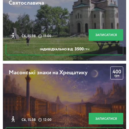
Святославича
Ірпінь – Пуща-Водиця
ЗАПИСАТИСЯ
Сб, 15.08
11:00
6 годин
3500
ІНДИВІДУАЛЬНО ВІД
ГРН
Цікавий Хрещатик
400
Масонські знаки на Хрещатику
грн
2 години 30 хвилин
Історія однієї вулиці: Чикаленка
ЗАПИСАТИСЯ
Сб, 15.08
12:00