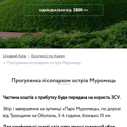
2800
ІНДИВІДУАЛЬНО
ВІД
ГРН
Цікавий Київ
Екскурсії по Києву
Прогулянка лісопарком острів Муромець
Прогулянка лісопарком острів Муромець
Частина коштів з прибутку буде передана на користь ЗСУ.
Збір і завершення на зупинці «Парк
Муромець
», по дорозі
від Троєщини на Оболонь, 3-4 години, близько 10 км.