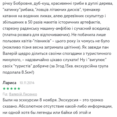
річку Бобровня, дуб-кущ, красивенні гриби в дуплі дерева,
“хатинку”рибака, “ловців літаючих дисків”, тренажер
катання на водяних лижах, алею дерев’яних скульптур і
збільшених в 50 разів макетів історичних артефактів,
старезну радянську машину-амфібію і сучасний всюдихід
(платна розвага для відпочиваючих). Не побачила лише
польових квітів-“півників” – цього року їх чомусь не було
(можливо пізня весна затримала цвітіння). Як завжди пан
Валерій щедро ділиться своїми спогадами з туристичного
минулого, – надзвичайно цікаво слухати! Ну і “вигулює”
своїх “туристів” добряче (за 3год.15хв. екскурсійна група
подолала 8.5км!)
Лариса
10.11.2014
Гід:
Валерій Лисенко
Были на эсккурсии 8 ноября. Экскурсия – это громко
сказано. Абсолютное отсутствие какой-либо информации,
ни одной хотя бы легенды или байки об этой и