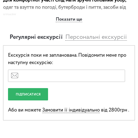
Для комфортної участі слід мати зручні головний убор,
одяг та взуття по погоді, бутерброди і пиття, засоби від
комах.
Показати ще
Маршрут і що побачимо: береги Дніпра, Десенки і
Бобровні, парк скульптур, спортивно-розважальний
Регулярні екскурсії
Персональні екскурсії
комплекс, мальовнича місцевість, велопрокат.
Цей великий піщаний острів утворився колись
Екскурсія поки не запланована.
Повідомити мене про
намиваннями дніпровських і деснянських вод. З давніх
наступну екскурсію:
давен тут селилися рибалки. Назва нагадує, як стерегли
київські рубежі билинні богатирі – Добриня Микитович,
Ілля
Муромець
, Микула Селянинович. З княжих часів
неподалік Ольжиного граду Вишгорода було засновано
монастир Микільська пустинь, а згодом прославилася ще й
Межигірська обитель.
Або ви можете
Замовити її індивідуально
від 2800грн .
Століттями тут рили канали і насипали дамби щоб
стримати буйний норов дніпрових вод. Близько 1940 року
тут був один з будівельних майданчиків таємного