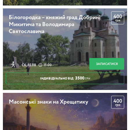
400
Білогородка – княжий град Добрині
Мандрівка у світ порцеляни! (з чаюванням)
грн
Микитича та Володимира
Святославича
2 години 30 хвилин
ЗАПИСАТИСЯ
Сб, 15.08
11:00
Замальовки з Великої Житомирської
3500
ІНДИВІДУАЛЬНО ВІД
ГРН
400
Масонські знаки на Хрещатику
2 години 30 хвилин
грн
Історії Андріївського узвозу (з лимонадом)