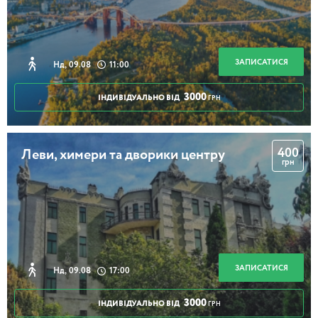
2 години 30 хвилин
ЗАПИСАТИСЯ
Нд, 09.08
11:00
3000
ІНДИВІДУАЛЬНО ВІД
ГРН
Оболонь. Загадки і історії
400
Леви, химери та дворики центру
грн
2 години 30 хвилин
Інший Поділ від Світлани Бучко - під келих
вина!
ЗАПИСАТИСЯ
Нд, 09.08
17:00
3000
ІНДИВІДУАЛЬНО ВІД
ГРН
2 години