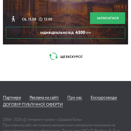
ЗАПИСАТИСЯ
Сб, 15.08
12:00
2 години
4500
ІНДИВІДУАЛЬНО ВІД
ГРН
Таємні дворики Кудрявця
ЩЕ ЕКСКУРСІЇ
2 години 30 хвилин
Партнери
Реклама на сайті
Про нас
Екскурсоводи
Онлайн-прогулянка Великдень по-київськи
ДОГОВІР ПУБЛІЧНОЇ ОФЕРТИ
2004 -
2026
© Інтернет-проект «Цікавий Київ»
При повному або частковому використанні матеріалів посилання на
www.interesniy.kiev.ua обов'язкове. Діє від імені ФО-П Фінберг А.Л та