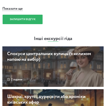
Показати ще
ЗАЛИШИТИ ВІДГУК
Інші екскурсії гіда
Спокуси центральних вулиць (з келихом
напою на вибір)
2 години
Шахраї, крутії, дурисвіти або хроніки
київських афер