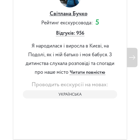
Світлана Бучко
5
Рейтинг екскурсовода:
Р
Відгуків: 956
Я народилася і виросла в Києві, на
Якби 
Подолі, як і мій батько і моя бабуся. З
екскурс
дитинства слухала розповіді та спогади
дідусь – 
про наше місто
Читати повністю
мені, 
Проводить екскурсії на мовах:
Прово
УКРАЇНСЬКА