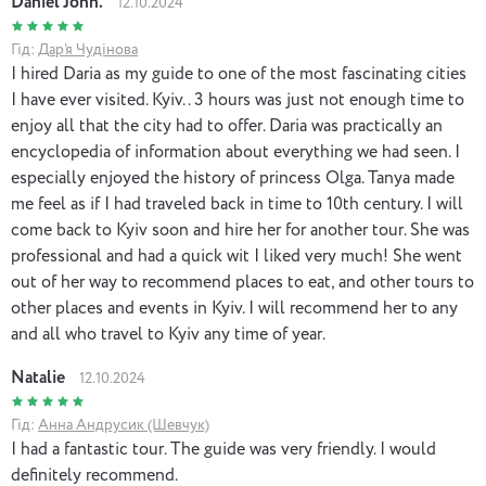
Daniel John.
12.10.2024
Гід:
Дар’я Чудінова
I hired Daria as my guide to one of the most fascinating cities
I have ever visited. Kyiv.. 3 hours was just not enough time to
enjoy all that the city had to offer. Daria was practically an
encyclopedia of information about everything we had seen. I
especially enjoyed the history of princess Olga. Tanya made
me feel as if I had traveled back in time to 10th century. I will
come back to Kyiv soon and hire her for another tour. She was
professional and had a quick wit I liked very much! She went
out of her way to recommend places to eat, and other tours to
other places and events in Kyiv. I will recommend her to any
and all who travel to Kyiv any time of year.
Natalie
12.10.2024
Гід:
Анна Андрусик (Шевчук)
I had a fantastic tour. The guide was very friendly. I would
definitely recommend.