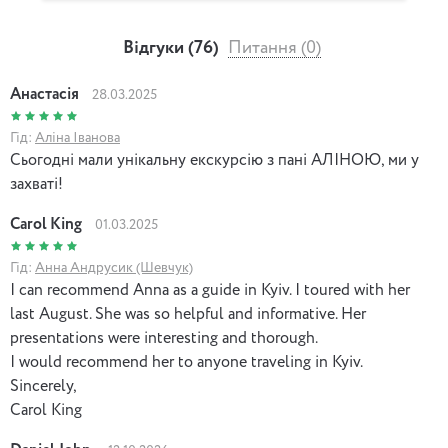
Відгуки (76)
Питання (0)
Анастасія
28.03.2025
Гід:
Аліна Іванова
Сьогодні мали унікальну екскурсію з пані АЛІНОЮ, ми у
захваті!
Carol King
01.03.2025
Гід:
Анна Андрусик (Шевчук)
I can recommend Anna as a guide in Kyiv. I toured with her
last August. She was so helpful and informative. Her
presentations were interesting and thorough.
I would recommend her to anyone traveling in Kyiv.
Sincerely,
Carol King