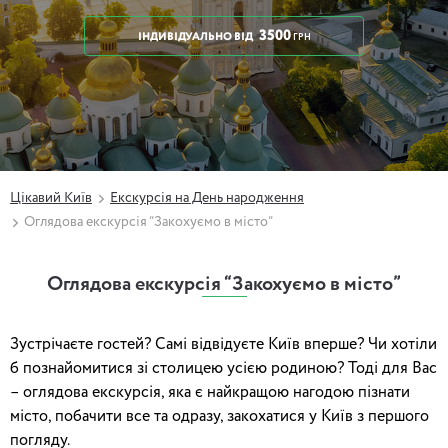
3500
ІНДИВІДУАЛЬНО
ВІД
ГРН
Цікавий Київ
Екскурсія на День народження
Оглядова екскурсія “Закохуємо в місто”
Оглядова екскурсія “Закохуємо в місто”
Зустрічаєте гостей? Самі відвідуєте Київ вперше? Чи хотіли
б познайомитися зі столицею усією родиною? Тоді для Вас
– оглядова екскурсія, яка є найкращою нагодою пізнати
місто, побачити все та одразу, закохатися у Київ з першого
погляду.