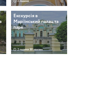
2 години
Екскурсія в
в
Маріїнський палац та
и
парк
2 години 30 хвилин
х
Rиїв на долоні
2 години