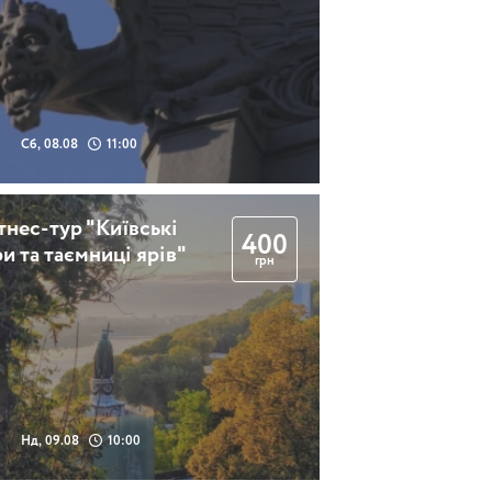
3 години
Сб, 08.08
11:00
а
тнес-тур "Київські
400
ри та таємниці ярів"
грн
Нд, 09.08
10:00