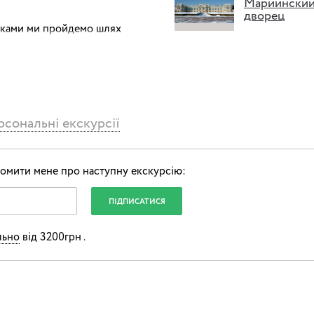
Мариински
дворец
жками ми пройдемо шлях
ими та нічними мешканцями.
и почуємо історії про
сональні екскурсії
кохання.
омити мене про наступну екскурсію:
ірші.
 останньою монеткою заради
льно
від 3200грн .
ння та заглянемо у
аю і неодмінно переможемо