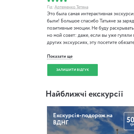
Гід:
Артеменко Тетяна
Это была самая интерактивная экскурси
были! Большое спасибо Татьяне за заряд
позитивные эмоции. Не буду раскрывать
но мой совет: даже, если вы уже гулял
других экскурсиях, эту посетите обязат
Показати ще
ЗАЛИШИТИ ВІДГУК
Найближчі екскурсії
Екскурсія-подорож на
5
ВДНГ
гр