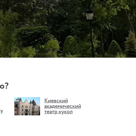
о?
Киевский
академический
му
театр кукол