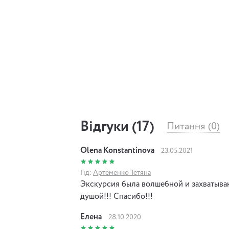
Давайте насолоджуватися чарами разом
Відгуки (17)
Питання (0)
Olena Konstantinova
23.05.2021
Гід:
Артеменко Тетяна
Экскурсия была волшебной и захватыв
душой!!! Спасибо!!!
Елена
28.10.2020