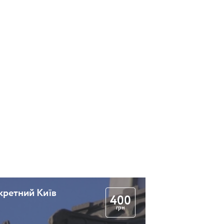
и
Привиди замку Барона
2 години
Закулісся Київської
опери
2 години 30 хвилин
кретний Київ
400
грн
Давній Київ