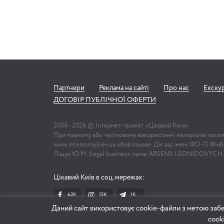
Партнери
Реклама на сайті
Про нас
Екску
ДОГОВІР ПУБЛІЧНОЇ ОФЕРТИ
2004 -
2026
© Інтернет-проект «Цікавий Київ»
При повному або частковому використанні матеріалів поси
www.interesniy.kiev.ua обов'язкове. Діє від імені ФО-П Фі
Ліщук Ю.М. (legal business name ARSENII LEONIDOVYCH
Цікавий Київ в соц. мережах:
62K
15K
1К
Даний сайт використовує cookie-файли з метою забе
cook