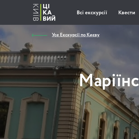
Всі екскурсії
Квести
Усе Екскурсії по Києву
Маріїнс