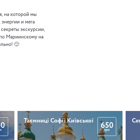
Воздвиженка. Легенд
я, на которой мы
зі старої скрині (з
 энергии и мега
кавою)
 секреты экскурсии,
и по Мариинскому на
ельно! 🙂
2 години
Пішохідна оглядова
екскурсія
2 години 30 хвилин
Таємниці Софії Київської
Се
00
650
н
грн
Ніч в музеї Булгакова