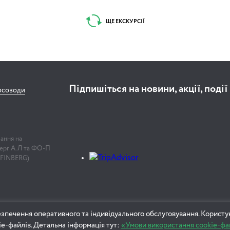
ЩЕ ЕКСКУРСІЇ
Підпишіться на новини, акції, події
рсоводи
лання на
нберг А.Л та ФО-П
 FINBERG)
зпечення оперативного та індивідуального обслуговування. Користу
ie-файлів. Детальна інформація тут:
«Умови використання cookie-фа