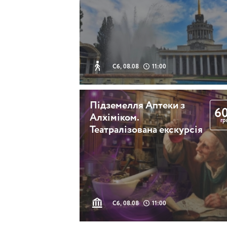
Сб, 08.08
11:00
Підземелля Аптеки з
6
Алхіміком.
гр
Театралізована екскурсія
Сб, 08.08
11:00