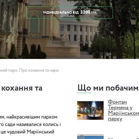
3200
ІНДИВІДУАЛЬНО
ВІД
ГРН
кий парк. Про кохання та чари
 кохання та
Що ми побачим
Фонтан
Термена у
Маріїнсько
им, найкрасивішим парком
парку
го сади називалися колись і
– це чудовий Маріїнський