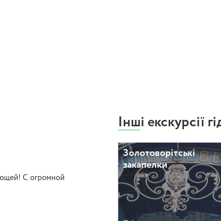
!
Інші екскурсії гі
Золотоворітські
закапелки
ающей! С огромной