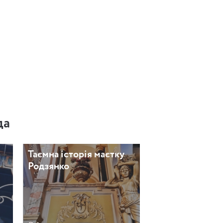
да
Таємна історія маєтку
Родзянко