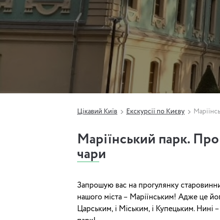
Цікавий Київ
Екскурсії по Києву
Маріїнсь
Маріїнський парк. Про
чари
Запрошую вас на прогулянку старовинн
нашого міста – Маріїнським! Адже це йо
Царським, і Міським, і Купецьким. Нині 