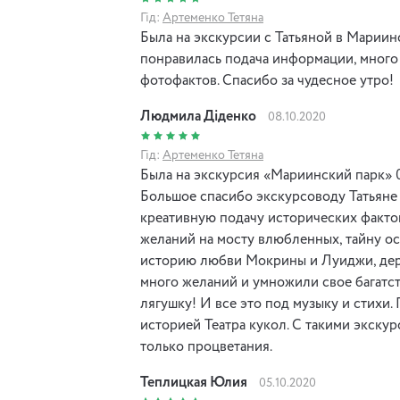
Гід:
Артеменко Тетяна
Была на экскурсии с Татьяной в Мариин
понравилась подача информации, много
фотофактов. Спасибо за чудесное утро!
Людмила Діденко
08.10.2020
Гід:
Артеменко Тетяна
Была на экскурсия «Мариинский парк» 04
Большое спасибо экскурсоводу Татьяне
креативную подачу исторических фактов
желаний на мосту влюбленных, тайну о
историю любви Мокрины и Луиджи, дере
много желаний и умножили свое багатст
лягушку! И все это под музыку и стихи.
историей Театра кукол. С такими экску
только процветания.
Теплицкая Юлия
05.10.2020