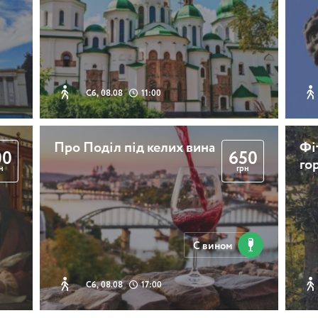
2 години
Сб, 08.08
11:00
Транспортна Оглядов
Про Поділ під келих вина
Фі
екскурсія
00
650
го
н
грн
3 години
С вином
Сб, 08.08
17:00