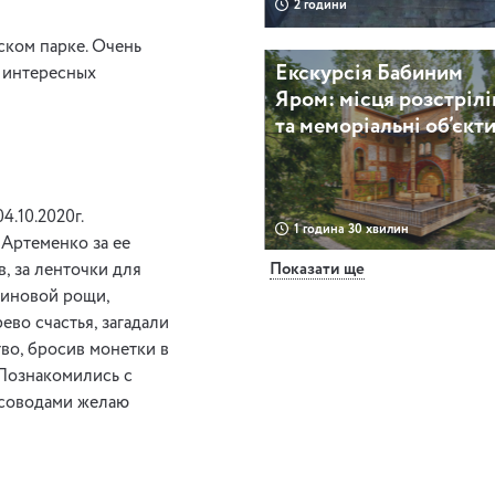
2 години
ском парке. Очень
Екскурсія Бабиним
 интересных
Яром: місця розстрілі
та меморіальні об’єкт
.10.2020г.
1 година 30 хвилин
 Артеменко за ее
Показати ще
, за ленточки для
Ніч у Золотих Ворота
синовой рощи,
во счастья, загадали
во, бросив монетки в
 Познакомились с
рсоводами желаю
2 години 30 хвилин