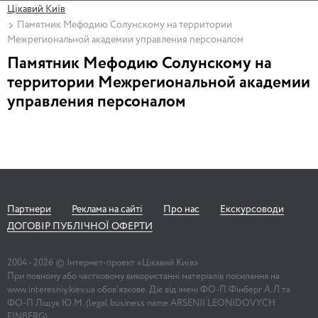
Цікавий Київ
Памятник Мефодию Солунскому на территории
Межрегиональной академии управления персоналом
Памятник Мефодию Солунскому на
территории Межрегиональной академии
управления персоналом
Партнери
Реклама на сайті
Про нас
Екскурсоводи
ДОГОВІР ПУБЛІЧНОЇ ОФЕРТИ
2004 -
2026
© Інтернет-проект «Цікавий Київ»
При повному або частковому використанні матеріалів посилання на
www.interesniy.kiev.ua обов'язкове. Діє від імені ФО-П Фінберг А.Л та
ФО-П Ліщук Ю.М. (legal business name ARSENII LEONIDOVYCH
FINBERG)