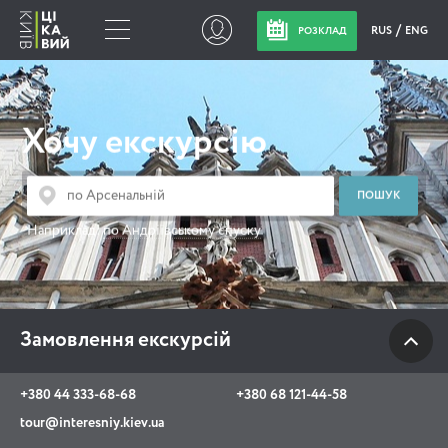
RUS
ENG
РОЗКЛАД
Замовлення
екскурсій
Хочу екскурсію
+380 44 333-68-68
+380 68 121-44-58
Наприклад:
по Андріївському спуску
tour@interesniy.kiev.ua
з 10.00 до 19:30 щоденно
Замовлення екскурсій
Viber
WhatsApp
+380 44 333-68-68
+380 68 121-44-58
tour@interesniy.kiev.ua
АКЦІЇ ПОДІЇ НОВИНИ