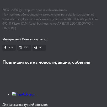
2004 -
2026
© Інтернет-проект «Цікавий Київ»
При повному або частковому використанні матеріалів посилання на
www.interesniy.kiev.ua обов'язкове. Діє від імені ФО-П Фінберг А.Л та
ФО-П Ліщук Ю.М. (legal business name ARSENII LEONIDOVYCH
FINBERG)
Интересный Киев в соц.сетях:
62K
15K
1К
Подпишитесь на новости, акции, события
Для заказа экскурсий звоните: