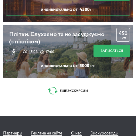
4500
ИНДИВИДУАЛЬНО ОТ
ГРН
450
Плітки. Слухаємо та не засуджуємо
грн
(з пікніком)
ЗАПИСАТЬСЯ
Сб, 15.08
17:00
5000
ИНДИВИДУАЛЬНО ОТ
ГРН
ЕЩЕ ЭКСКУРСИИ
Партнеры
Реклама на сайте
О нас
Экскурсоводы