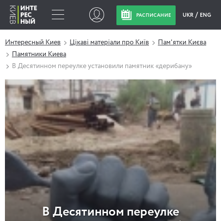
UKR
ENG
РАСПИСАНИЕ
Интересный Киев
Цікаві матеріали про Київ
Пам'ятки Києва
Памятники Киева
В Десятинном переулке установили памятник «дерибану»
В Десятинном переулке