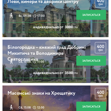
400
Леви, химери та дворики центру
грн
ЗАПИСАТЬСЯ
Вс, 09.08
17:00
3000
ИНДИВИДУАЛЬНО ОТ
ГРН
400
Білогородка – княжий град Добрині
грн
Микитича та Володимира
Святославича
ЗАПИСАТЬСЯ
Сб, 15.08
11:00
3500
ИНДИВИДУАЛЬНО ОТ
ГРН
400
Масонські знаки на Хрещатику
грн
ЗАПИСАТЬСЯ
Сб, 15.08
12:00