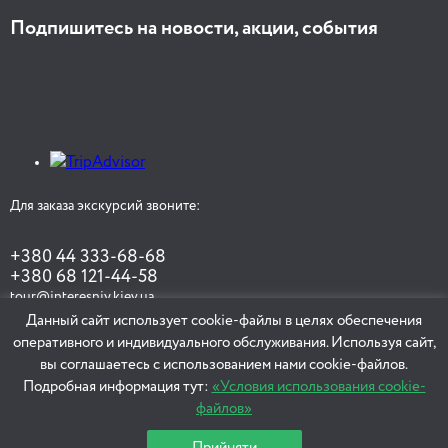
Подпишитесь на новости, акции, события
Для заказа экскурсий звоните:
+380 44 333-68-68
+380 68 121-44-58
tour@interesniy.kiev.ua
Данный сайт использует cookie-файлы в целях обеспечения
оперативного и индивидуального обслуживания. Используя сайт,
вы соглашаетесь с использованием нами cookie-файлов.
ЗАКАЗАТЬ ЭКСКУРСИЮ
Подробная информация тут:
«Условия использования cookie-
файлов»
Прийняти