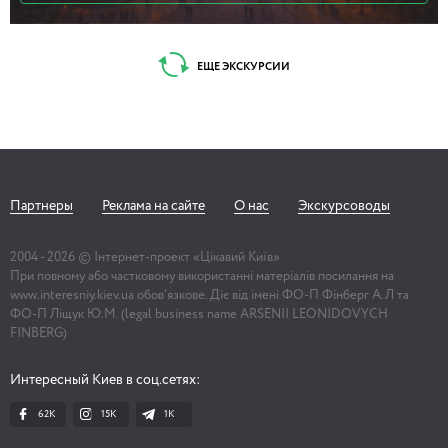
ЕЩЕ ЭКСКУРСИИ
Партнеры
Реклама на сайте
О нас
Экскурсоводы
2004 -
2026
© Інтернет-проект «Цікавий Київ»
При повному або частковому використанні матеріалів посилання на
www.interesniy.kiev.ua обов'язкове. Діє від імені ФО-П Фінберг А.Л та
ФО-П Ліщук Ю.М. (legal business name ARSENII LEONIDOVYCH
FINBERG)
Интересный Киев в соц.сетях:
62K
15K
1К