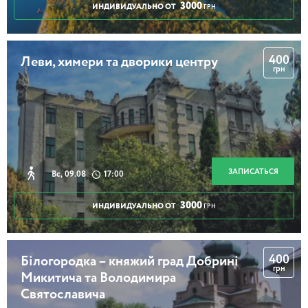
3000
ИНДИВИДУАЛЬНО ОТ
ГРН
400
Леви, химери та дворики центру
грн
ЗАПИСАТЬСЯ
Вс, 09.08
17:00
3000
ИНДИВИДУАЛЬНО ОТ
ГРН
400
Білогородка – княжий град Добрині
грн
Микитича та Володимира
Святославича