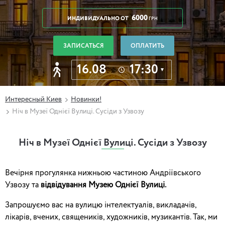
6000
ИНДИВИДУАЛЬНО
ОТ
ГРН
ЗАПИСАТЬСЯ
ОПЛАТИТЬ
16.08
17:30
Интересный Киев
Новинки!
Ніч в Музеї Однієї Вулиці. Сусіди з Узвозу
Ніч в Музеї Однієї Вулиці. Сусіди з Узвозу
Вечірня прогулянка нижньою частиною Андріївського
Узвозу та
відвідування Музею Однієї Вулиці.
Запрошуємо вас на вулицю інтелектуалів, викладачів,
лікарів, вчених, священиків, художників, музикантів. Так, ми