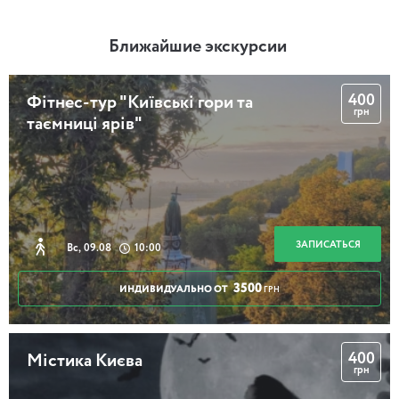
Ближайшие экскурсии
400
Фітнес-тур "Київські гори та
грн
таємниці ярів"
ЗАПИСАТЬСЯ
Вс, 09.08
10:00
3500
ИНДИВИДУАЛЬНО ОТ
ГРН
400
Містика Києва
грн