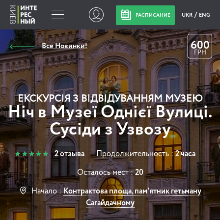
UKR
ENG
РАСПИСАНИЕ
600
Все Новинки!
ГРН
ЕКСКУРСІЯ З ВІДВІДУВАННЯМ МУЗЕЮ
Ніч в Музеї Однієї Вулиці.
Сусіди з Узвозу
2 отзыва
Продолжительность :
2 часа
Осталось мест :
20
Начало :
Контрактова площа, пам'ятник гетьману
Сагайдачному