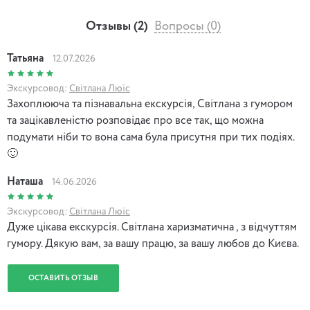
наближаються до нас, їх голоси запрошують нас заходити
до них частіше, по-простому, по-сусідськи…
Отзывы (2)
Вопросы (0)
«Блискоче ніч перлиною Растреллі.
Татьяна
12.07.2026
З гори збігає Боричів узвіз.
Экскурсовод:
Світлана Люїс
Захоплююча та пізнавальна екскурсія, Світлана з гумором
І солов’ї, пташині менестрелі,
та зацікавленістю розповідає про все так, що можна
Всю ніч доводять яблуні до сліз…»
подумати ніби то вона сама була присутня при тих подіях.
🙂
Ліна Костенко
Наташа
14.06.2026
Экскурсовод:
Світлана Люїс
Дуже цікава екскурсія. Світлана харизматична , з відчуттям
гумору. Дякую вам, за вашу працю, за вашу любов до Києва.
ОСТАВИТЬ ОТЗЫВ