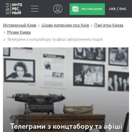
UKR
ENG
РАСПИСАНИЕ
Интересный Киев
Цікаві матеріали про Київ
Пам'ятки Києва
Музеи Киева
Телеграми з концтабору та афіші заборонених подій
Телеграми з концтабору та афіші