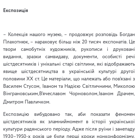
Експозиція
– Колекція нашого музею, – продовжує розповідь Богдан
Плахотнюк, – нараховує більш ніж 20 тисяч експонатів. Це
твори самобутніх художників, рукописи і друковані
видання, зразки самвидаву, документи, особисті речі
шістдесятників і унікальні старі світлини, які відображають
явище шістдесятництва в українській культурі другої
половини ХХ ст. Це матеріали, що належать або пов’язані з
Василем Стусом, Іваном та Надією Світличними, Миколою
Вінграновським,В’ячеславом Чорноволом,Іваном Драчем,
Дмитром Павличком.
Експозицію вибудовано так, аби показати феномен
шістдесятників як зламниймомент в історії української
культури радянського періоду. Адже після руїни і занепаду
1930–1950-х років це були перші кроки нонконформізму,