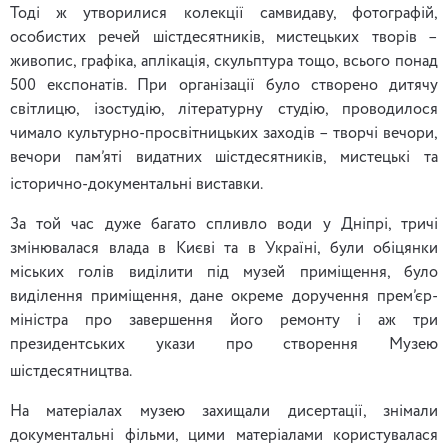
Тоді ж утворилися колекції самвидаву, фотографій,
особистих речей шістдесятників, мистецьких творів –
живопис, графіка, аплікація, скульптура тощо, всього понад
500 експонатів. При організації було створено дитячу
світлицю, ізостудію, літературну студію, проводилося
чимало культурно-просвітницьких заходів – творчі вечори,
вечори пам’яті видатних шістдесятників, мистецькі та
історично-документальні виставки.
За той час дуже багато спливло води у Дніпрі, тричі
змінювалася влада в Києві та в Україні, були обіцянки
міських голів виділити під музей приміщення, було
виділення приміщення, дане окреме доручення прем’єр-
міністра про завершення його ремонту і аж три
президентських укази про створення Музею
шістдесятництва.
На матеріалах музею захищали дисертації, знімали
документальні фільми, цими матеріалами користувалася