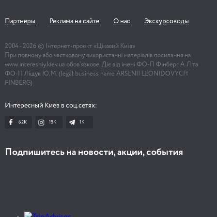
Партнеры
Реклама на сайте
О нас
Экскурсоводы
2004 -
2026
© Інтернет-проект «Цікавий Київ»
При повному або частковому використанні матеріалів посилання на
www.interesniy.kiev.ua обов'язкове. Діє від імені ФО-П Фінберг А.Л та
ФО-П Ліщук Ю.М. (legal business name ARSENII LEONIDOVYCH
FINBERG)
Интересный Киев в соц.сетях:
62K
15K
1К
Подпишитесь на новости, акции, события