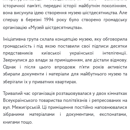
історичної пам’яті, передачі історії майбутнім поколінням,
вона висунула ідею створення музею шістдесятництва. Але
спершу в березні 1994 року було створено громадську
організацію «Музей шістдесятництва».
Ініціативна група склала концепцію музею, яку обговорила
громадськість і під якою поставили свої підписи десятки
представників київської української інтелігенції.
Звернулися до влади за приміщенням, але дістали відмову.
Однак і після цього впродовж п’яти років активісти
збирали документи і матеріали для майбутнього музею та
зберігали їх у приватних квартирах.
Тривалий час організація розташовувалася у двох кімнатках
Всеукраїнського товариства політв’язнів і репресованих на
вул. Межигірській. Ці приміщення постійно наповнювалися
зібраними матеріалами і документами, експонатами,
книгами тощо.