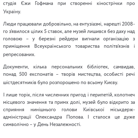
студія Єжи Гофмана при створенні кінострічки про
Україну.
Люди працювали добровільно, на ентузіазмі, нарешті 2008-
го з’явилося цілих 5 ставок, але музей лишився без даху над
головою – у березні рейдери вигнали організацію з
приміщення Всеукраїнського товариства політв’язнів і
репресованих.
Документи, кілька персональних бібліотек, самвидав,
понад 500 експонатів – творів мистецтва, особисті речі
шістдесятників було розпорошено по всьому Києву.
І лише торік, після численних пригод і перипетій, колотнеч
місцевого значення та примх долі, музей було відкрито за
сприяння нинішнього голови Київської міськдерж-
адміністрації Олександра Попова. І сталося це дуже
символічно – у День Незалежності.