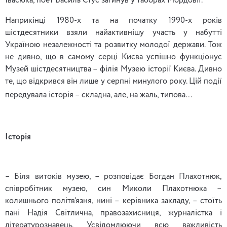
Івасюка, поет Василь Стус загинув у таборах Мордовії.
Наприкінці 1980-х та на початку 1990-х років
шістдесятники взяли найактивнішу участь у набутті
Україною незалежності та розвитку молодої держави. Тож
не дивно, що в самому серці Києва успішно функціонує
Музей шістдесятництва – філія Музею історії Києва. Дивно
те, що відкрився він лише у серпні минулого року. Цій події
передувала історія – складна, але, на жаль, типова…
Історія
– Біля витоків музею, – розповідає Богдан Плахотнюк,
співробітник музею, син Миколи Плахотнюка –
колишнього політв’язня, нині – керівника закладу, – стоїть
пані Надія Світлична, правозахисниця, журналістка і
літературознавець. Усвідомлюючи всю важливість