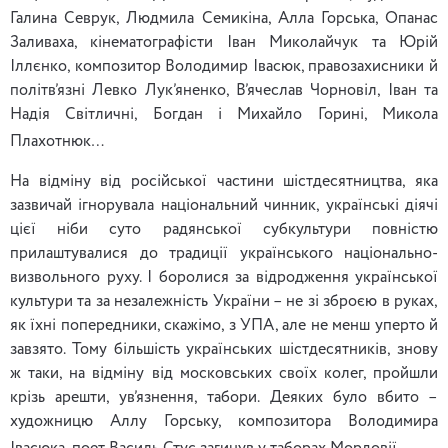
Галина Севрук, Людмила Семикіна, Алла Горська, Опанас
Заливаха, кінематографісти Іван Миколайчук та Юрій
Іллєнко, композитор Володимир Івасюк, правозахисники й
політв’язні Левко Лук’яненко, В’ячеслав Чорновіл, Іван та
Надія Світличні, Богдан і Михайло Горині, Микола
Плахотнюк…
На відміну від російської частини шістдесятництва, яка
зазвичай ігнорувала національний чинник, українські діячі
цієї ніби суто радянської субкультури повністю
прилаштувалися до традиції українського національно-
визвольного руху. І боролися за відродження української
культури та за незалежність України – не зі зброєю в руках,
як їхні попередники, скажімо, з УПА, але не менш уперто й
завзято. Тому більшість українських шістдесятників, знову
ж таки, на відміну від московських своїх колег, пройшли
крізь арешти, ув’язнення, табори. Деяких було вбито –
художницю Аллу Горську, композитора Володимира