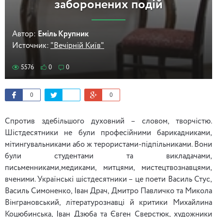
заборонених подій
Автор:
Еміль Крупник
Источник:
"Вечірній Київ"
5576
0
0
0
0
Спротив здебільшого духовний – словом, творчістю.
Шістдесятники не були професійними барикадниками,
мітингувальниками або ж терористами-підпільниками. Вони
були студентами та викладачами,
письменниками,медиками, митцями, мистецтвознавцями,
вченими. Українські шістдесятники – це поети Василь Стус,
Василь Симоненко, Іван Драч, Дмитро Павличко та Микола
Вінграновський, літературознавці й критики Михайлина
Коцюбинська, Іван Дзюба та Євген Сверстюк, художники