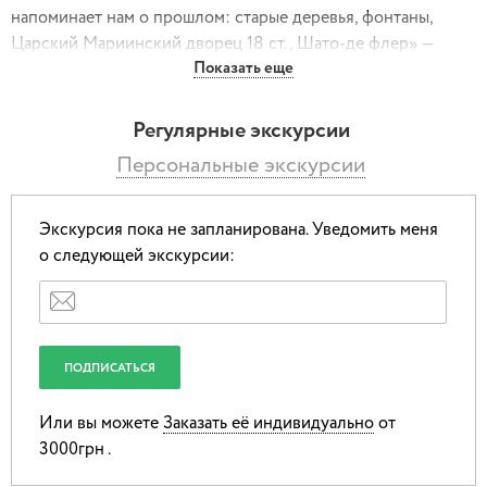
напоминает нам о прошлом: старые деревья, фонтаны,
Царский Мариинский дворец 18 ст., Шато-де флер» —
Показать еще
«Замок цветов», зимний Купеческий клуб, памятники,
посвященные выдающимся людям, так или иначе
связанным с нашим городом. Мост любви соединяет
Регулярные экскурсии
влюбленные сердца (люди верят, что навсегда – как
Персональные экскурсии
знать…), а у «Дерева желаний» загадывают желание,
которое обязательно сбудется.
Экскурсия пока не запланирована.
Уведомить меня
о следующей экскурсии:
Или вы можете
Заказать её индивидуально
от
3000грн .