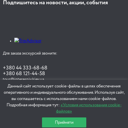
Подпишитесь на новости, акции, события
3 часа
Онлайн-прогулка Липки и Дом с Химерами
Для заказа экскурсий звоните:
1 час
+380 44 333-68-68
+380 68 121-44-58
tour@interesniy.kiev.ua
Прогулянка Китаєвом, княжим форпостом
Данный сайт использует cookie-файлы в целях обеспечения
Києва
оперативного и индивидуального обслуживания. Используя сайт,
вы соглашаетесь с использованием нами cookie-файлов.
ЗАКАЗАТЬ ЭКСКУРСИЮ
Подробная информация тут:
«Условия использования cookie-
файлов»
4 часа
Прийняти