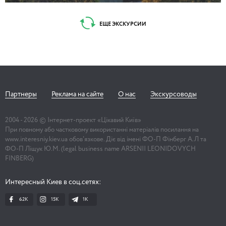
Без Подола Киев не возможен
ЕЩЕ ЭКСКУРСИИ
2 часа 30 минут
Партнеры
Реклама на сайте
О нас
Экскурсоводы
Незнакомый Андреевский спуск
2004 -
2026
© Інтернет-проект «Цікавий Київ»
При повному або частковому використанні матеріалів посилання на
www.interesniy.kiev.ua обов'язкове. Діє від імені ФО-П Фінберг А.Л та
ФО-П Ліщук Ю.М. (legal business name ARSENII LEONIDOVYCH
2 часа
FINBERG)
Интересный Киев в соц.сетях:
Особняки Печерска
62K
15K
1К