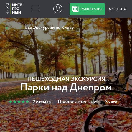
UKR
ENG
РАСПИСАНИЕ
Все Экскурсии по Киеву
ПЕШЕХОДНАЯ ЭКСКУРСИЯ
Парки над Днепром
2 отзыва
Продолжительность :
3 часа