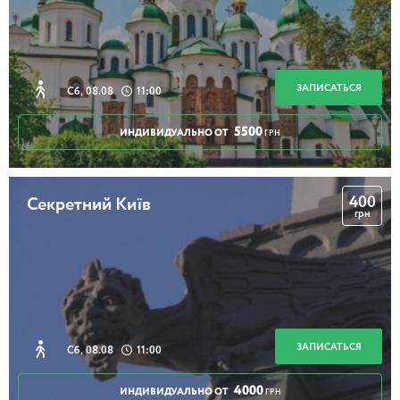
3 часа
Храмы Печерска
ЗАПИСАТЬСЯ
Сб, 08.08
11:00
5500
ИНДИВИДУАЛЬНО ОТ
ГРН
3 часа
400
Секретний Київ
грн
Тайна дома Либермана
2 часа 30 минут
ЗАПИСАТЬСЯ
Сб, 08.08
11:00
4000
ИНДИВИДУАЛЬНО ОТ
ГРН