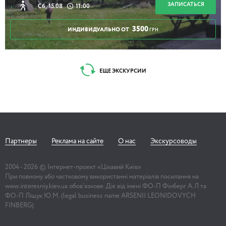
ЗАПИСАТЬСЯ
Сб, 15.08
11:00
2 часа
3500
ИНДИВИДУАЛЬНО ОТ
ГРН
Без Подола Киев не возможен
ЕЩЕ ЭКСКУРСИИ
2 часа 30 минут
Партнеры
Реклама на сайте
О нас
Экскурсоводы
Незнакомый Андреевский спуск
2004 -
2026
© Інтернет-проект «Цікавий Київ»
При повному або частковому використанні матеріалів посилання на
www.interesniy.kiev.ua обов'язкове. Діє від імені ФО-П Фінберг А.Л та
ФО-П Ліщук Ю.М. (legal business name ARSENII LEONIDOVYCH
2 часа
FINBERG)