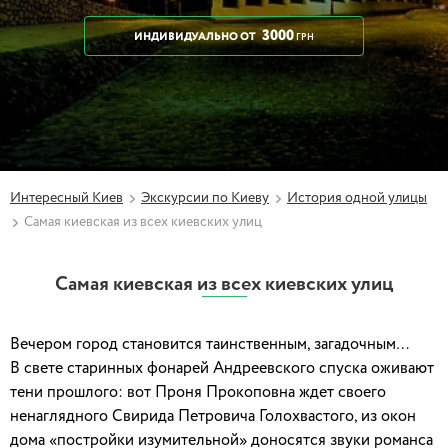
3000
ИНДИВИДУАЛЬНО
ОТ
ГРН
Интересный Киев
Экскурсии по Киеву
История одной улицы
Самая киевская из всех киевских улиц
Самая киевская из всех киевских улиц
Вечером город становится таинственным, загадочным…
В свете старинных фонарей Андреевского спуска оживают
тени прошлого: вот Проня Прокоповна ждет своего
ненаглядного Свирида Петровича Голохвастого, из окон
дома «постройки изумительной» доносятся звуки романса