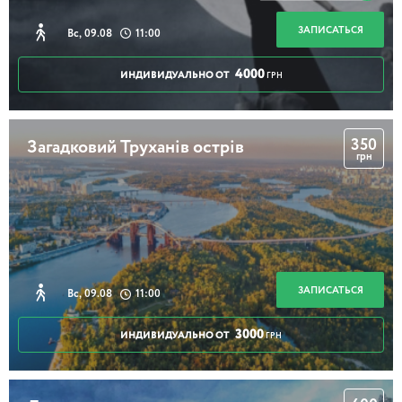
2 часа 30 минут
ЗАПИСАТЬСЯ
Вс, 09.08
11:00
4000
ИНДИВИДУАЛЬНО ОТ
ГРН
Замок рыцаря
350
Загадковий Труханів острів
грн
3 часа
Парки над Дніпром
ЗАПИСАТЬСЯ
Вс, 09.08
11:00
3000
ИНДИВИДУАЛЬНО ОТ
ГРН
3 часа