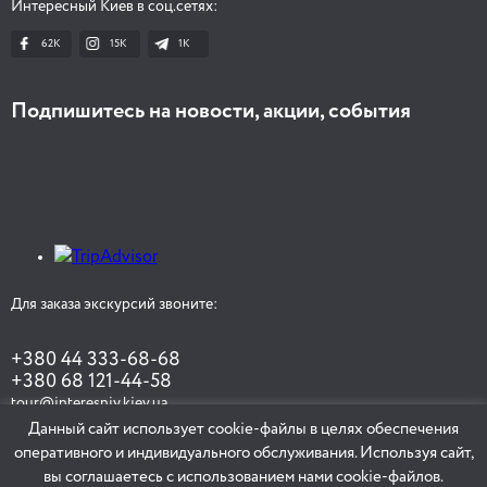
Интересный Киев в соц.сетях:
Особняки Печерска
62K
15K
1К
Подпишитесь на новости, акции, события
3 часа
Онлайн-прогулка Липки и Дом с Химерами
Для заказа экскурсий звоните:
1 час
+380 44 333-68-68
+380 68 121-44-58
tour@interesniy.kiev.ua
Прогулянка Китаєвом, княжим форпостом
Данный сайт использует cookie-файлы в целях обеспечения
Києва
оперативного и индивидуального обслуживания. Используя сайт,
вы соглашаетесь с использованием нами cookie-файлов.
ЗАКАЗАТЬ ЭКСКУРСИЮ