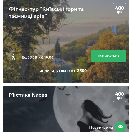
Тайны дома с Химерами
400
Фітнес-тур "Київські гори та
грн
таємниці ярів"
3 часа
Храмы Печерска
ЗАПИСАТЬСЯ
Вс, 09.08
10:00
3500
ИНДИВИДУАЛЬНО ОТ
ГРН
3 часа
400
Містика Києва
грн
Тайна дома Либермана
Незвичайна