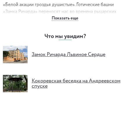
«Белой акации гроздья душистые». Готические башни
«Замка Ричарда» переносят нас во времена рыцарских
Показать еще
романов, а пристальный взгляд Андрея Муравьева зорко
следит за тем, чтобы на этой улице все было «строго и
прилично»…
Что мы увидим?
Мы приглашаем Вас на вечернюю прогулку по
Андреевскому спуску.
Замок Ричарда Львиное Сердце
Кокоревская беседка на Андреевском
спуске