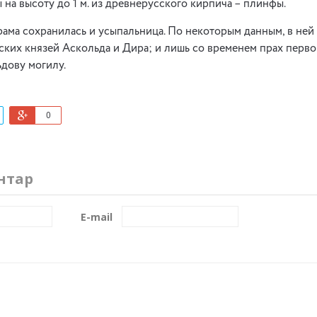
 на высоту до 1 м. из древнерусского кирпича – плинфы.
рама сохранилась и усыпальница. По некоторым данным, в ней
ских князей Аскольда и Дира; и лишь со временем прах перво
дову могилу.
0
нтар
E-mail