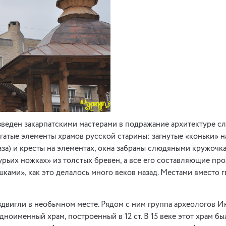
зведен закарпатскими мастерами в подражание архитектуре сл
огатые элементы храмов русской старины: загнутые «коньки» н
аза) и кресты на элементах, окна забраны слюдяными кружочка
курьих ножках» из толстых бревен, а все его составляющие 
ками», как это делалось много веков назад. Местами вместо 
здвигли в необычном месте. Рядом с ним группа археологов И
оименный храм, построенный в 12 ст. В 15 веке этот храм бы