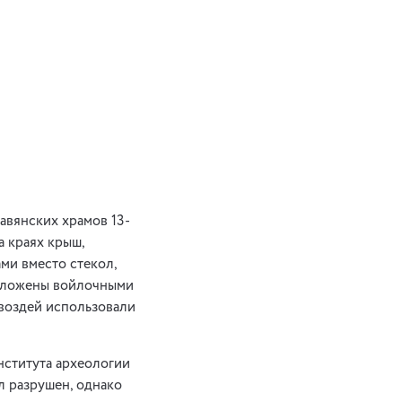
авянских храмов 13-
а краях крыш,
ми вместо стекол,
проложены войлочными
гвоздей использовали
нститута археологии
л разрушен, однако