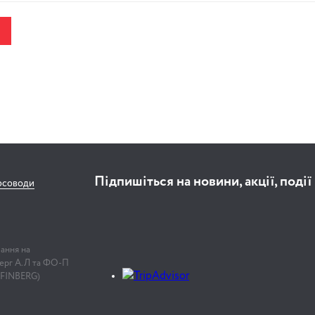
Підпишіться на новини, акції, події
рсоводи
лання на
нберг А.Л та ФО-П
 FINBERG)