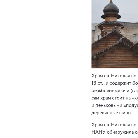
Храм св. Николая во
18 ст., и содержит б
резьбленные очи (гл
сам храм стоит на «
и пеньковыми «подуш
деревянные шипы.
Храм св. Николая во
НАНУ обнаружила одн