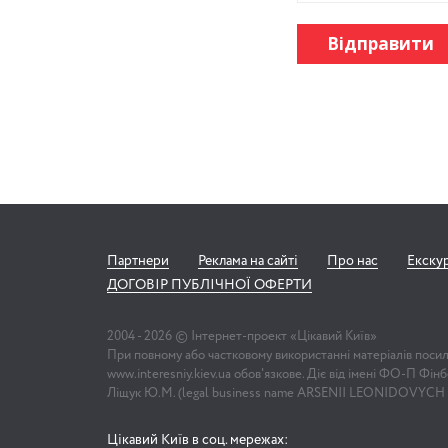
Відправити
Партнери
Реклама на сайті
Про нас
Екску
ДОГОВІР ПУБЛІЧНОЇ ОФЕРТИ
2004 -
2026
© Інтернет-проект «Цікавий Київ»
При повному або частковому використанні матеріалів поси
www.interesniy.kiev.ua обов'язкове. Діє від імені ФО-П Фі
Ліщук Ю.М. (legal business name ARSENII LEONIDOVYCH
Цікавий Київ в соц. мережах: