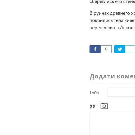
сбереглись его стены
В руинах древнего х
покоились тела киев
перенесли на Асколь
0
Додати коме
Ім'я