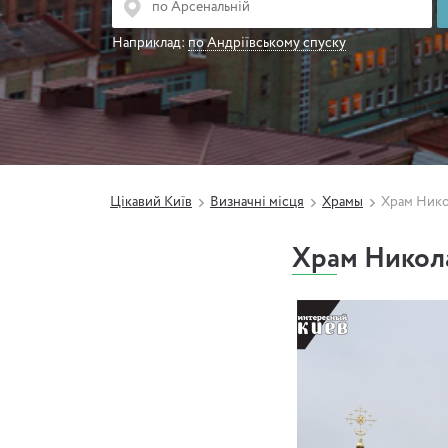
Наприклад:
по Андріївському спуску
Цікавий Київ
Визначні місця
Храмы
Храм Нико
Храм Никол