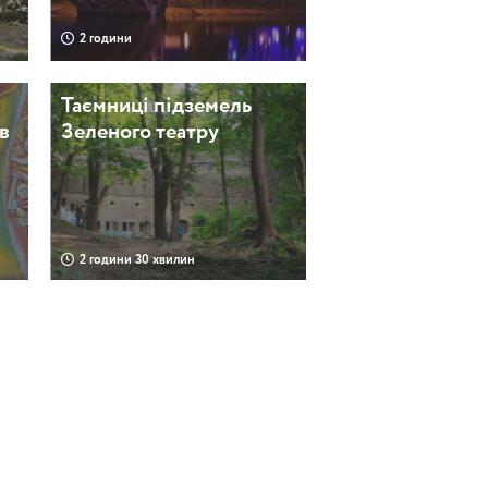
2 години
Таємниці підземель
в
Зеленого театру
2 години 30 хвилин
Таємниці стародавньої
Щекавиці
2 години