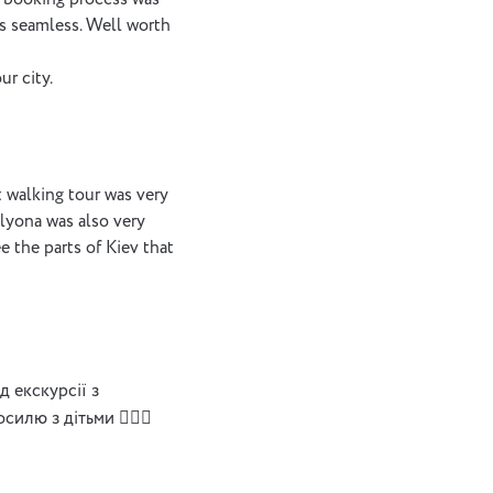
e booking process was
s seamless. Well worth
Транспортна Оглядов
r city.
екскурсія
t walking tour was very
3 години
Alyona was also very
e the parts of Kiev that
д екскурсії з
илю з дітьми 🤷🏻‍♀️