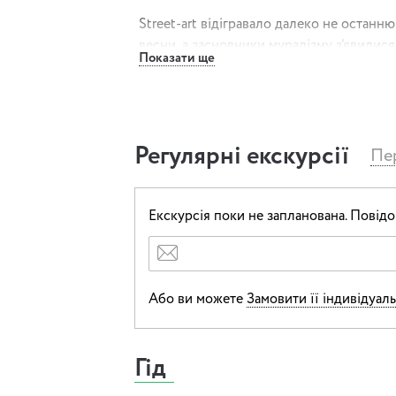
Street-art відігравало далеко не останню
весни, а засновники муралізму з’явилися
Показати ще
революції.
Велика кількість муралів з’явилася у Киє
Гідності 2014-2015 року, і ми побачимо ц
навчимося їх читати.
Регулярні екскурсії
Пер
Інколи буває складно зрозуміти, що хотів
нашою експерткою по муралах ми здійсн
Екскурсія поки не запланована.
Повідо
справжню виставку просто неба, і поба
українців до волі і свободи.
Або ви можете
Замовити її індивідуал
Гід