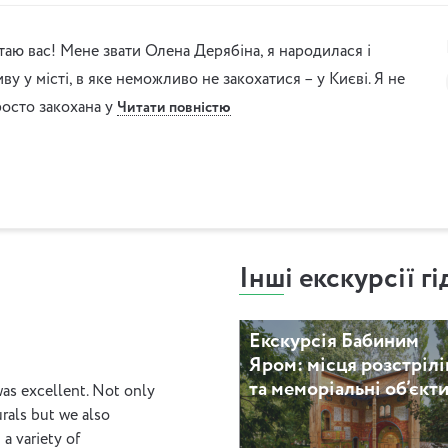
таю вас! Мене звати Олена Дерябіна, я народилася і
ву у місті, в яке неможливо не закохатися – у Києві. Я не
осто закохана у
Читати повністю
Інші екскурсії гі
Екскурсія Бабиним
Яром: місця розстрілі
та меморіальні об’єкт
as excellent. Not only
rals but we also
 a variety of