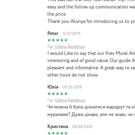
This was our first Get Your Guide Trip. Th
easy and the follow up communication wa
the price
Thank you Alonya for introducing us to you
Peter
12.07.2019
Гід:
Олена Дерябіна
I would Like to say that our Kiev Mural Ar
interesting and of good value. Our guide 
pleasant and informative. A great way to se
other tours do not show.
Юлія
09.05.2019
Гід:
Олена Дерябіна
Чи можна б було дізнатися маршрут та хі
муралами? Дуже цікаво, але не знаю, чи ос
Кристина
08.08.2018