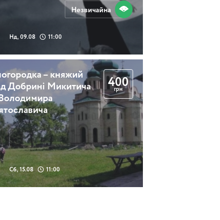
Незвичайна
Нд, 09.08
11:00
логородка – княжий
400
ад Добрині Микитича
грн
 Володимира
ятославича
Сб, 15.08
11:00