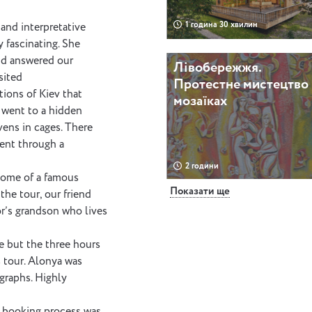
1 година 30 хвилин
and interpretative
y fascinating. She
nd answered our
Лівобережжя.
sited
Протестне мистецтво 
ions of Kiev that
мозаїках
e went to a hidden
vens in cages. There
went through a
2 години
 home of a famous
Показати ще
the tour, our friend
Давній Київ
or’s grandson who lives
e but the three hours
s tour. Alonya was
graphs. Highly
3 години