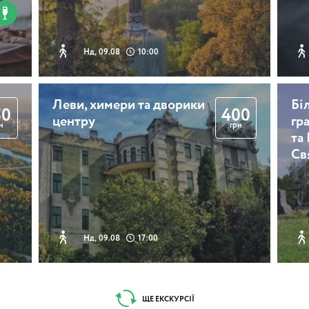
Нд, 09.08
10:00
Леви, химери та дворики
Бі
50
400
центру
гр
н
грн
та
Св
Нд, 09.08
17:00
ЩЕ ЕКСКУРСІЇ