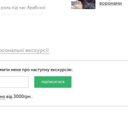
воронами
 роль під час Арабскої
 після мексиканської
ві після подій Революції
і твори мистецтва та
сональні екскурсії
 сказати художник, та із
имо мандрівку крізь
мити мене про наступну екскурсію:
чимо наскрізне прагнення
ьно
від 3000грн .