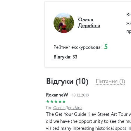
Ві
Олена
жи
Дерябіна
пр
5
Рейтинг екскурсовода:
Відгуків: 33
Відгуки (10)
Питання (1)
RoxanneW
10.12.2019
Гід:
Олена Дерябіна
The Get Your Guide Kiev Street Art Tour w
did we have the opportunity to see the mu
visited many interesting historical spots in