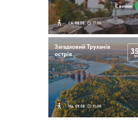
С вином
Сб, 08.08
17:00
Загадковий Труханів
3
острів
гр
Нд, 09.08
11:00