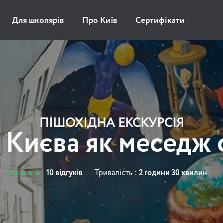
Для школярів
Про Київ
Сертифікати
ПІШОХІДНА ЕКСКУРСІЯ
Києва як меседж 
10 відгуків
Тривалість :
2 години 30 хвилин