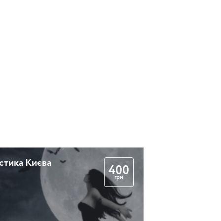
стика Києва
400
грн