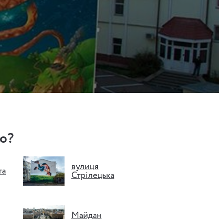
о?
вулиця
та
Стрілецька
Майдан