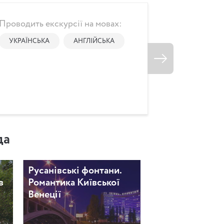
Проводить екскурсії на мовах:
Lyolya
УКРАЇНСЬКА
АНГЛІЙСЬКА
Filimonova
Рейтинг екскурсовода:
Відгуків: 11
да
Русанівські фонтани.
в
Романтика Київської
и
Венеції