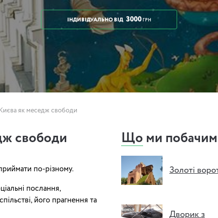
3000
ІНДИВІДУАЛЬНО
ВІД
ГРН
Києва як меседж свободи
дж свободи
Що ми побачим
приймати по-різному.
Золоті воро
оціальні послання,
спільстві, його прагнення та
Дворик з