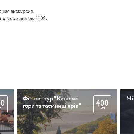
ющая экскурсия,
 но к сожалению 11.08.
Фітнес-тур "Київські
Мі
50
400
гори та таємниці ярів"
н
грн