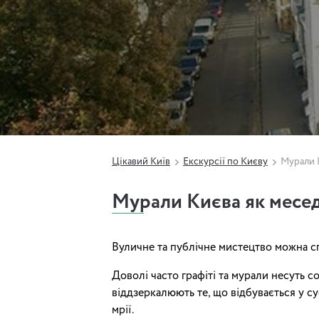
Цікавий Київ
Екскурсії по Києву
Мурали 
Мурали Києва як месе
Вуличне та публічне мистецтво можна с
Доволі часто графіті та мурали несуть с
віддзеркалюють те, що відбувається у су
мрії.