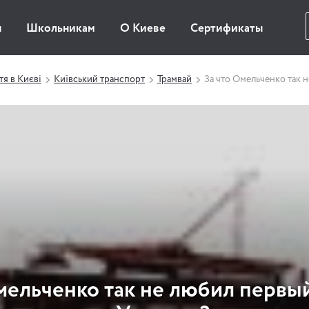
ы
Школьникам
О Киеве
Сертификаты
я в Києві
Київський транспорт
Трамвай
За что Омельченко так 
мельченко так не любил первы