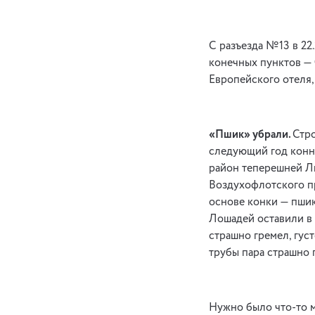
С разъезда №13 в 22.
конечных пунктов — 
Европейского отеля,
«Пшик» убрали.
Стро
следующий год конн
район теперешней Ль
Воздухофлотского пр
основе конки — пшик
Лошадей оставили в 
страшно гремел, гус
трубы пара страшно 
Нужно было что-то м