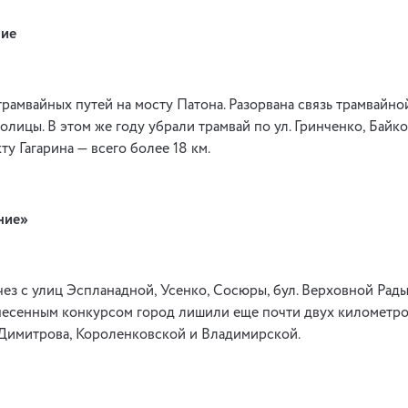
ние
трамвайных путей на мосту Патона. Разорвана связь трамвайн
олицы. В этом же году убрали трамвай по ул. Гринченко, Байк
ту Гагарина — всего более 18 км.
ние»
чез с улиц Эспланадной, Усенко, Сосюры, бул. Верховной Рады 
песенным конкурсом город лишили еще почти двух километро
 Димитрова, Короленковской и Владимирской.