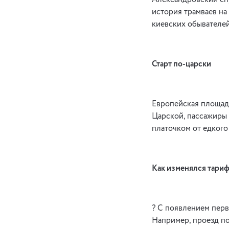
Александровский спу
история трамваев на
киевских обывателей
Старт по-царски
Европейская площадь.
Цар­ской, пассажиры
платочком от едкого 
Как изменялся тариф
? С появлением перв
Например, проезд по