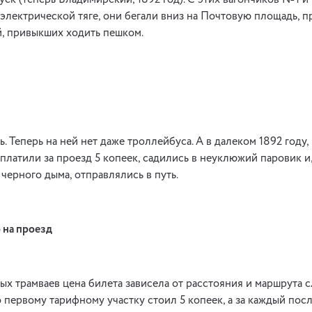
ск (теперь Владимирский, 1892 год). С этих вагончиков №1 и
 электрической тяге, они бегали вниз на Почтовую площадь, п
, привыкших ходить пешком.
 Теперь на ней нет даже троллей­буса. А в далеком 1892 году,
 платили за проезд 5 копеек, садились в неуклюжий паровик и
черного дыма, отправлялись в путь.
 на проезд
ых трамваев цена билета зависела от расстояния и маршрута с
 первому тарифному участку стоил 5 копеек, а за каждый по