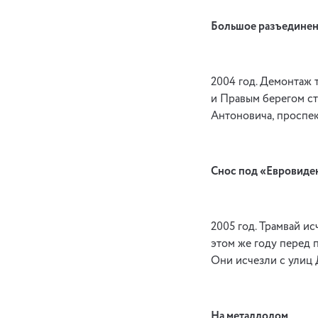
Большое разъедине
2004 год. Демонтаж 
и Правым берегом ст
Антоно­вича, проспек
Снос под «Евровиде
2005 год. Трамвай ис
этом же году перед 
Они исчезли с улиц
На металлолом