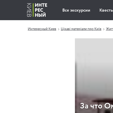
Все экскурсии
Квест
Интересный Киев
Цікаві матеріали про Київ
Житт
За что О