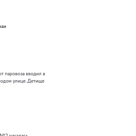
ка»
 от паровоза вводил в
родом улице. Детище