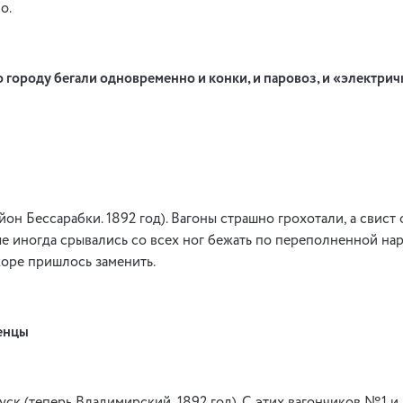
о.
 городу бегали одновременно и конки, и паровоз, и «электрич
он Бессарабки. 1892 год). Ваго­ны страшно грохотали, а свист
е иногда срывались со всех ног бежать по переполненной на
коре пришлось заменить.
енцы