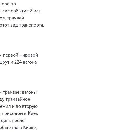
скоре по
 сие событие 2 мая
ол, трамвай
этот вид транспорта,
ом первой мировой
шрут и 224 вагона,
м трамвае: вагоны
оду трамвайное
режил и во вторую
С приходом в Киев
 день после
ообщение в Киеве,