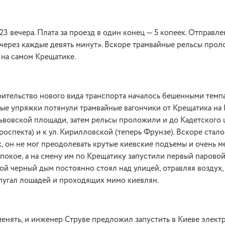
23 вечера. Плата за проезд в один конец — 5 копеек. Отправле
через каждые девять минут». Вскоре трамвайные рельсы прол
 на самом Крещатике.
ительство нового вида транспорта началось бешенными темпа
ые упряжки потянули трамвайные вагончики от Крещатика на 
вовской площади, затем рельсы проложили и до Кадетского 
оспекта) и к ул. Кирилловской (теперь Фрунзе). Вскоре стало 
, он не мог преодолевать крутые киевские подъемы и очень м
покое, а на смену им по Крещатику запустили первый паровой
той черный дым постоянно стоял над улицей, отравляя воздух,
пугал лошадей и проходящих мимо киевлян.
енять, и инженер Струве предложил запустить в Киеве электр