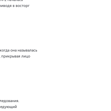
 №2 началась
риводя в восторг
 когда она называлась
, прикрывая лицо
ледования.
следующий