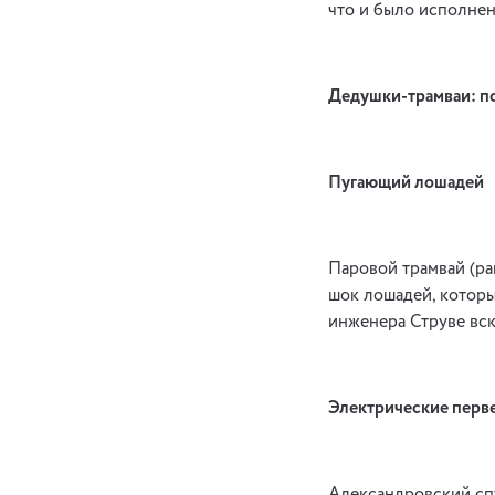
что и было исполнен
Дедушки-трамваи: по
Пугающий лошадей
Паровой трамвай (рай
шок лошадей, которы
ин­женера Струве вс
Электрические перв