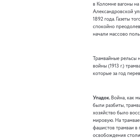
в Коломне вагоны на
Александровской ули
1892 года. Газеты т
спокойно преодолева
начали массово поль
Трамвайные рельсы н
войны (1913 г.) трам
которые за год пере
Упадок.
Война, как м
были разбиты, трамв
хозяйство было восс
мировую. На трамвае
фашистов трамваи в 
освобождения столиц