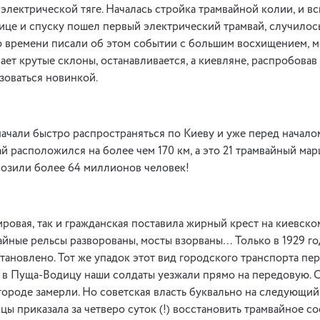
 электрической тяге. Началась стройка трамвайной колии, и в
це и спуску пошел первый электрический трамвай, случилось
ого времени писали об этом событии с большим восхищением, м
ет крутые склоны, останавливается, а киевляне, распробовав 
зоваться новинкой.
ачали быстро распространяться по Киеву и уже перед начал
вай расположился на более чем 170 км, а это 21 трамвайный мар
возили более 64 миллионов человек!
ировая, так и гражданская поставила жирный крест на киевско
айные рельсы разворованы, мосты взорваны… Только в 1929 г
тановлено. Тот же упадок этот вид городского транспорта пе
 в Пуща-Водицу наши солдаты уезжали прямо на передовую. 
городе замерли. Но советская власть буквально на следующий
ы приказала за четверо суток (!) восстановить трамвайное с