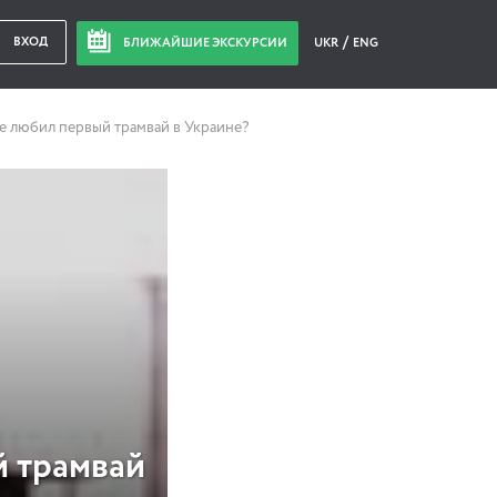
ВХОД
БЛИЖАЙШИЕ ЭКСКУРСИИ
UKR
ENG
не любил первый трамвай в Украине?
й трамвай