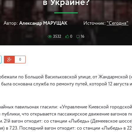
в Украине?
Автор:
Александр МАРУЩАК
Источник:
"Сегодня"
3532
0
16
0
обежали по Большой Васильковской улице, от Жандармской (
 была основана служба по ремонту путей, которой 12 августа и
вайных павильонах гласили: «Управление Киевской городско
 публики, что открывается пассажирское движение вагонов 
 2!й вагон отходит: со станции «Лыбедь» (Демеевское шоссе) 
) в 7.23. Последний вагон отходит: со станции «Лыбедь» в 22