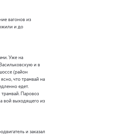
ние вагонов из
ожили и до
ми. Уже на
Васильковскую и в
шоссе (район
ясно, что трамвай на
едленно едет.
 трамвай. Паровоз
 а вой выходящего из
одвигатель и заказал