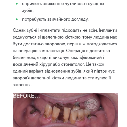
сприяють
зниженню чутливості сусідніх
зубів;
потребують звичайного догляду.
Однак зубні імплантати підходять не всім. Імпланти
з’єднуються зі щелепною кісткою, тому людина має
бути достатньо здоровою, перш ніж погоджуватися
на операцію з імплантації. Операція є достатньо
безпечною, якщо її виконує кваліфікований і
досвідчений хірург або стоматолог. Це також
єдиний варіант відновлення зубів, який підтримує
здоров’я щелепної кістки людини та стимулює її
загоєння.