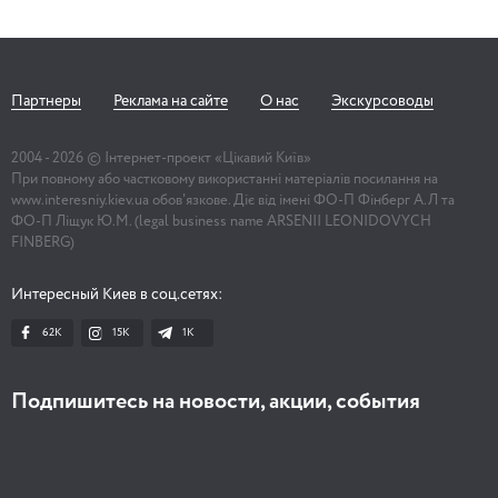
Партнеры
Реклама на сайте
О нас
Экскурсоводы
2004 -
2026
© Інтернет-проект «Цікавий Київ»
При повному або частковому використанні матеріалів посилання на
www.interesniy.kiev.ua обов'язкове. Діє від імені ФО-П Фінберг А.Л та
ФО-П Ліщук Ю.М. (legal business name ARSENII LEONIDOVYCH
FINBERG)
Интересный Киев в соц.сетях:
62K
15K
1К
Подпишитесь на новости, акции, события