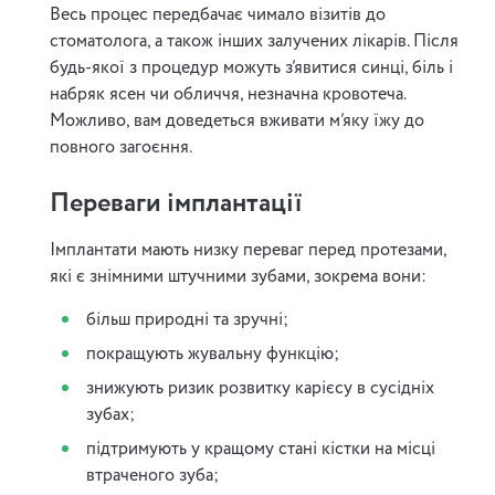
Весь процес передбачає чимало візитів до
стоматолога, а також інших залучених лікарів. Після
будь-якої з процедур можуть з’явитися синці, біль і
набряк ясен чи обличчя, незначна кровотеча.
Можливо, вам доведеться вживати м’яку їжу до
повного загоєння.
Переваги імплантації
Імплантати мають низку переваг перед протезами,
які є знімними штучними зубами, зокрема вони:
більш природні та зручні;
покращують жувальну функцію;
знижують ризик розвитку карієсу в сусідніх
зубах;
підтримують у кращому стані кістки на місці
втраченого зуба;