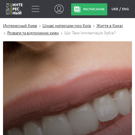
UKR
ENG
РАСПИСАНИЕ
Интересный Киев
Цікаві матеріали про Київ
Життя в Києві
Розваги та відпочинок киян
Що Таке Імплантація Зубів?