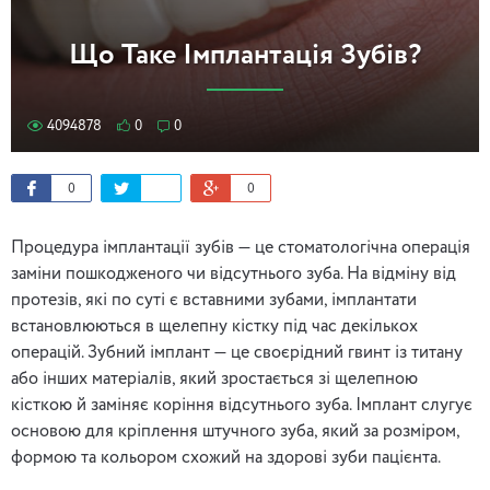
Що Таке Імплантація Зубів?
4094878
0
0
0
0
Процедура імплантації зубів — це стоматологічна операція
заміни пошкодженого чи відсутнього зуба. На відміну від
протезів, які по суті є вставними зубами, імплантати
встановлюються в щелепну кістку під час декількох
операцій. Зубний імплант — це своєрідний гвинт із титану
або інших матеріалів, який зростається зі щелепною
кісткою й заміняє коріння відсутнього зуба. Імплант слугує
основою для кріплення штучного зуба, який за розміром,
формою та кольором схожий на здорові зуби пацієнта.