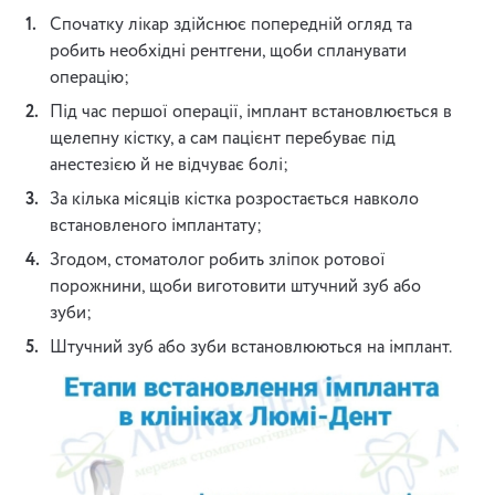
Спочатку лікар здійснює попередній огляд та
робить необхідні рентгени, щоби спланувати
операцію;
Під час першої операції, імплант встановлюється в
щелепну кістку, а сам пацієнт перебуває під
анестезією й не відчуває болі;
За кілька місяців кістка розростається навколо
встановленого імплантату;
Згодом, стоматолог робить зліпок ротової
порожнини, щоби виготовити штучний зуб або
зуби;
Штучний зуб або зуби встановлюються на імплант.