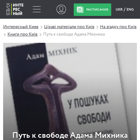
UKR
ENG
РАСПИСАНИЕ
Интересный Киев
Цікаві матеріали про Київ
На згадку про Київ
Книги про Київ
Путь к свободе Адама Михника
Путь к свободе Адама Михника