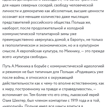
для наших северных соседей, свободу человеческой
личности и демократию как абсолютные, высшие ценности
осознает все меньшее количество даже мыслящих
представителей российского общества. Польша же,
наоборот, после продолжительной и холодной
коммунистической тоталитарной зимы уже
преимущественно «вернулась домой, в Европу», не только
в геополитическом и экономическом, но и в культурном
смысле. А европейская культура, по Михнику, — это прежде
всего «культура свободы».
Путь А.Михника в борьбе с коммунистической идеологией
и режимом не был типичным для Польши. «Родившись уже
после войны, я относился к окружающей
действительности как к чему-то вполне естественному, как
к миру, построенному на правде и справедливости», —
вспоминает он. Тем более что его отец, львовский еврей
Озия Шехтер, был членом ком­партии с 1919 года и в той,
«народной», Польше имел все шансы влиться в