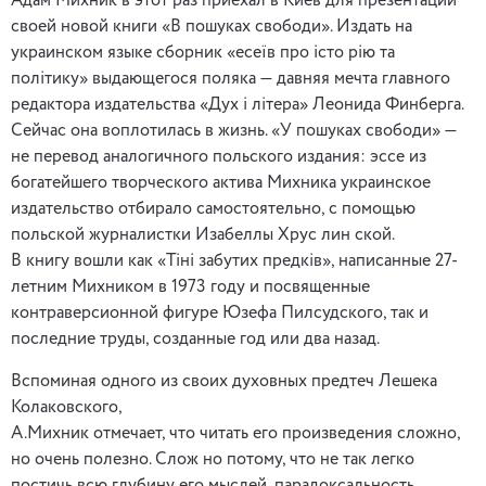
Адам Михник в этот раз приехал в Киев для презентации
своей новой книги «В пошуках свободи». Издать на
украинском языке сборник «есеїв про істо рію та
політику» выдающегося поляка — давняя мечта главного
редактора издательства «Дух і літера» Леонида Финберга.
Сейчас она воплотилась в жизнь. «У пошуках свободи» —
не перевод аналогичного польского издания: эссе из
богатейшего творческого актива Михника украинское
издательство отбирало самостоятельно, с помощью
польской журналистки Изабеллы Хрус лин ской.
В книгу вошли как «Тіні забутих предків», написанные 27-
летним Михником в 1973 году и посвященные
контраверсионной фигуре Юзефа Пилсудского, так и
последние труды, созданные год или два назад.
Вспоминая одного из своих духовных предтеч Лешека
Колаковского,
А.Михник отмечает, что читать его произведения сложно,
но очень полезно. Слож но потому, что не так легко