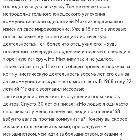
господствующую верхушку. Тем не менее после
непродолжительного юношеского увлечения
коммунистической идеологией Михник кардинально
изменил свое мировоззрение. Уже в 18 лет он впервые
попал за решет ку за «антисоциа листическую
деятельность». Тем более что отец учил его: «Будь
последним в очереди за орденами и первым в очереди в
тюремную камеру». Но Михнику так и не удалось
«превзойти» отца: Шехтер в общем провел в тюрьмах за
комму нистическую деятельность восемь лет, его сын за
антикоммунистическую — «только» шесть. В 1968 году 22-
летний Михник возглавил массовые
«антисоциалистические» выступления польских сту
дентов. Спустя 30 лет он писал: «Мо лодые люди часто
спрашивают у меня: почему вы, люди поколения ’68,
взбунто вались против коммунизма? Почему вы скорее
желали стать незначительным, пре следуемым
меньшинством, чем идти за большинством, жившим и