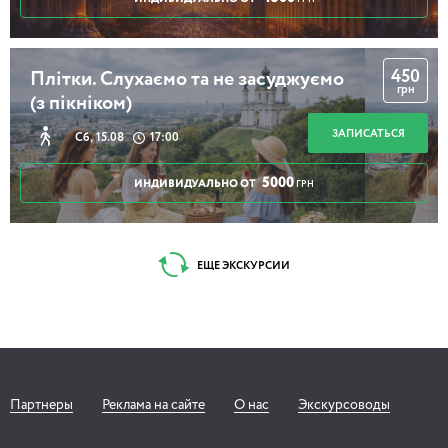
450
Плітки. Слухаємо та не засуджуємо
грн
(з пікніком)
ЗАПИСАТЬСЯ
Сб, 15.08
17:00
5000
ИНДИВИДУАЛЬНО ОТ
ГРН
ЕЩЕ ЭКСКУРСИИ
Партнеры
Реклама на сайте
О нас
Экскурсоводы