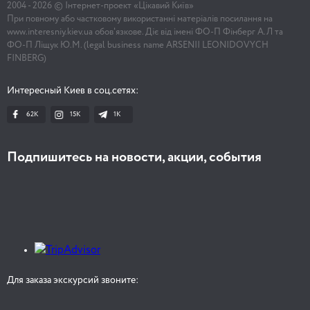
2004 -
2026
© Інтернет-проект «Цікавий Київ»
При повному або частковому використанні матеріалів посилання на
www.interesniy.kiev.ua обов'язкове. Діє від імені ФО-П Фінберг А.Л та
ФО-П Ліщук Ю.М. (legal business name ARSENII LEONIDOVYCH
FINBERG)
Интересный Киев в соц.сетях:
62K
15K
1К
Подпишитесь на новости, акции, события
Для заказа экскурсий звоните: