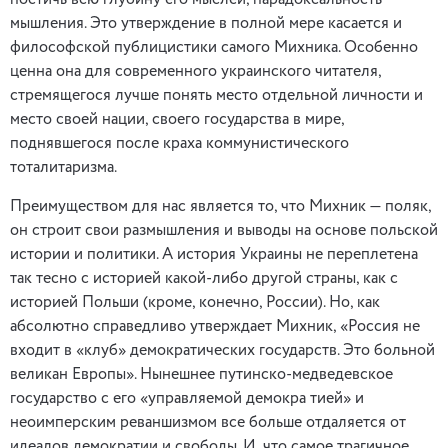
постичь всю глубину его мыслей, парадоксальность
мышления. Это утверждение в полной мере касается и
философской публицистики самого Михника. Особен­но
ценна она для современного украинского читателя,
стремящегося лучше понять место отдельной личности и
место своей нации, своего государства в мире,
поднявшегося после краха коммунистического
тоталитаризма.
Преимуществом для нас является то, что Михник — поляк,
он строит свои размышления и выводы на основе польской
истории и политики. А история Украины не переплетена
так тесно с историей какой-либо другой страны, как с
историей Польши (кроме, конечно, России). Но, как
абсолютно справедливо утверждает Михник, «Россия не
входит в «клуб» демократических государств. Это больной
великан Европы». Нынешнее путинско-медведевское
государство с его «управляемой демокра тией» и
неоимперским реваншизмом все больше отдаляется от
идеалов демократии и свободы. И, что самое трагичное