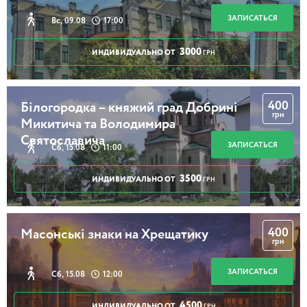
ЗАПИСАТЬСЯ
Вс, 09.08
17:00
3000
ИНДИВИДУАЛЬНО ОТ
ГРН
400
Білогородка – княжий град Добрині
грн
Микитича та Володимира
Святославича
ЗАПИСАТЬСЯ
Сб, 15.08
11:00
3500
ИНДИВИДУАЛЬНО ОТ
ГРН
400
Масонські знаки на Хрещатику
грн
ЗАПИСАТЬСЯ
Сб, 15.08
12:00
4500
ИНДИВИДУАЛЬНО ОТ
ГРН