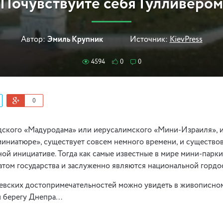
Почувствуйте себя Гулливером
Автор:
Эмиль Крупник
Источник:
KievPress
4594
0
0
0
дского «Мадуродама» или иерусалимского «Мини-Израиля», и
миниатюре», существует совсем немного времени, и существо
ой инициативе. Тогда как самые известные в мире мини-парки
атом государства и заслуженно являются национальной гордос
евских достопримечательностей можно увидеть в живописном
м берегу Днепра…