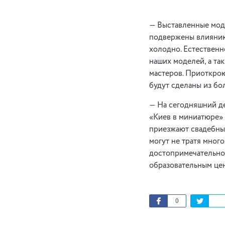
— Выставленные моде
подвержены влиянию
холодно. Естественн
наших моделей, а та
мастеров. Приоткрою
будут сделаны из бо
— На сегодняшний де
«Киев в миниатюре» 
приезжают свадебные
могут не тратя мног
достопримечательнос
образовательным це
0