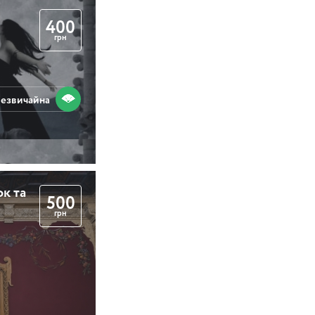
400
грн
езвичайна
к та
500
грн