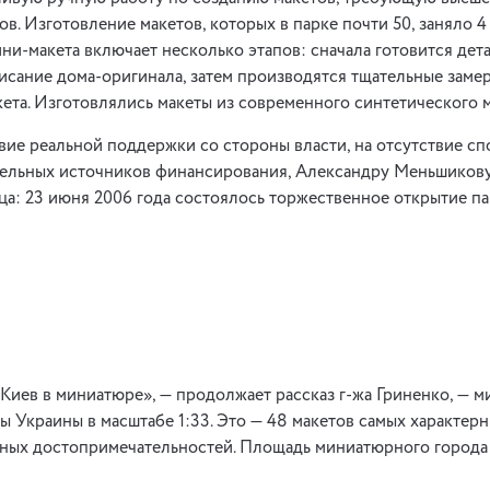
в. Изготовление макетов, которых в парке почти 50, заняло 4 
ни-макета включает несколько этапов: сначала готовится дет
сание дома-оригинала, затем производятся тщательные заме
кета. Изготовлялись макеты из современного синтетического м
вие реальной поддержки со стороны власти, на отсутствие сп
ельных источников финансирования, Александру Меньшикову
ца: 23 июня 2006 года состоялось торжественное открытие па
«Киев в миниатюре», — продолжает рассказ г-жа Гриненко, — 
 Украины в масштабе 1:33. Это — 48 макетов самых характерн
ных достопримечательностей. Площадь миниатюрного города 