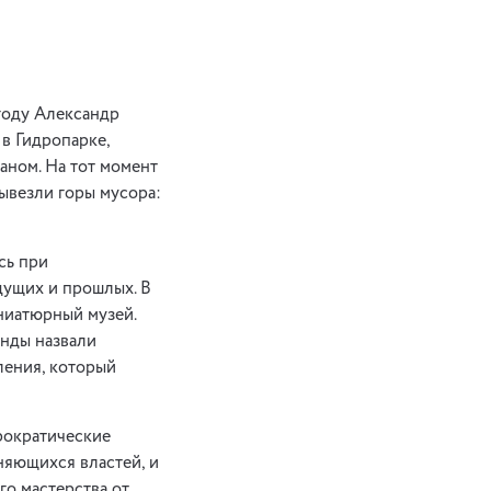
 году Александр
в Гидропарке,
аном. На тот момент
вывезли горы мусора:
сь при
дущих и прошлых. В
ниатюрный музей.
анды назвали
ления, который
рократические
няющихся властей, и
о мастерства от