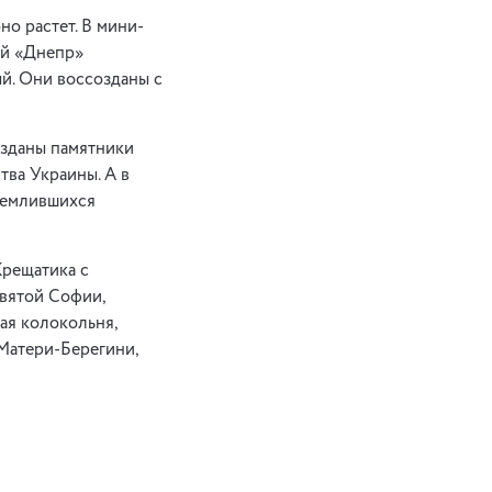
но растет. В мини-
ий «Днепр»
й. Они воссозданы с
озданы памятники
тва Украины. А в
землившихся
Крещатика с
святой Софии,
ая колокольня,
Матери-Берегини,