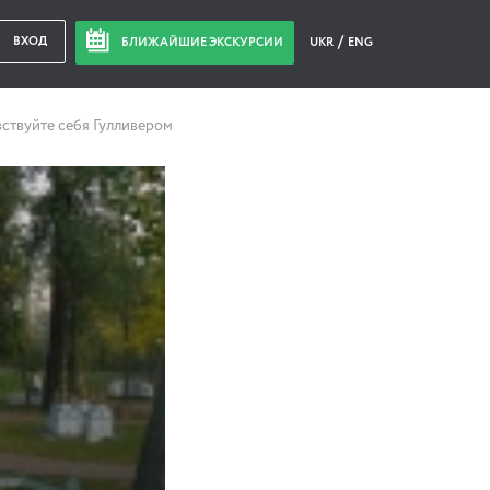
ВХОД
БЛИЖАЙШИЕ ЭКСКУРСИИ
UKR
ENG
ствуйте себя Гулливером