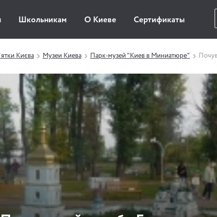
ы
Школьникам
О Киеве
Сертификаты
ятки Києва
Музеи Киева
Парк-музей "Киев в Миниатюре"
Почув