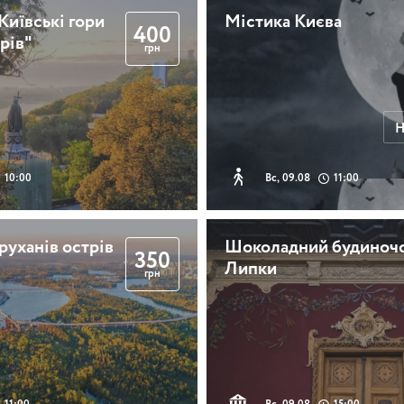
Київські гори
Містика Києва
400
ярів"
грн
Н
10:00
Вс, 09.08
11:00
руханів острів
Шоколадний будиночо
350
Липки
грн