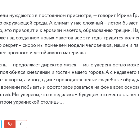
ли нуждаются в постоянном присмотре, — говорит Ирина Гри
 окружающей среды. А климат у нас сложный – летом бывает 
о, это приводит и к эрозиям макетов, образованию трещин. 
кже над созданием новых макетов все эти годы трудится колле
 секрет – скоро мы поменяем модели человечков, машин и п
лее прочного и устойчивого материала.
нь, — продолжает директор музея, — мы с уверенностью можем
полюбился киевлянам и гостям нашего города. А с недавнего
 эскорты, а иногда даже проводятся целые свадебные обряд
о времени побывать и сфотографироваться на фоне всех основ
тей. Мы уверены, что в недалеком будущем это место станет 
нтром украинской столицы…
0