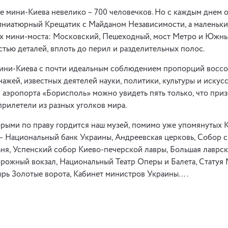
е мини-Киева невелико – 700 человечков. Но с каждым днем о
миниатюрный Крещатик с Майданом Независимости, а маленьк
ых мини-моста: Московский, Пешеходный, мост Метро и Южны
тью деталей, вплоть до перил и разделительных полос.
 мини-Киева с почти идеальным соблюдением пропорций восс
ажей, известных деятелей науки, политики, культуры и искусс
 аэропорта «Борисполь» можно увидеть пять только, что при
прилетели из разных уголков мира.
рыми по праву гордится наш музей, помимо уже упомянутых 
– Национальный банк Украины, Андреевская церковь, Собор 
я, Успенский собор Киево-печерской лавры, Большая лаврск
рожный вокзал, Национальный Театр Оперы и Балета, Cтатуя 
рь Золотые ворота, Кабинет министров Украины….