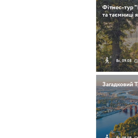
Фітнес-тур "
та таємниці 
Вс, 09.08
Загадковий Т