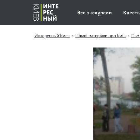
Все экскурсии
Квест
Интересный Киев
Цікаві матеріали про Київ
Пам'