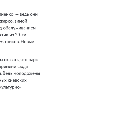
ненко, — ведь они
жарко, зимой
Над обслуживанием
ктив из 20-ти
амятников. Новые
 сказать, что парк
 времени сюда
ы. Ведь молодожены
ных киевских
культурно-