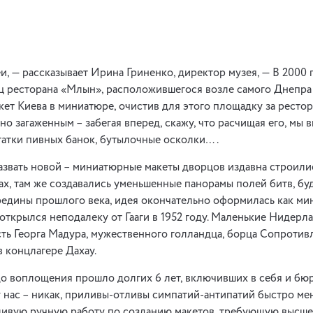
еи, — рассказывает Ирина Гриненко, директор музея, — В 2000
 ресторана «Млын», расположившегося возле самого Днепра 
кет Киева в миниатюре, очистив для этого площадку за рестор
о загаженным – забегая вперед, скажу, что расчищая его, мы 
татки пивных банок, бутылочные осколки….
звать новой – миниатюрные макеты дворцов издавна строили
х, там же создавались уменьшенные панорамы полей битв, бу
едины прошлого века, идея окончательно оформилась как ми
открылся неподалеку от Гааги в 1952 году. Маленькие Нидерл
ть Георга Мадура, мужественного голландца, борца Сопротив
в концлагере Дахау.
до воплощения прошло долгих 6 лет, включивших в себя и бю
у нас – никак, приливы-отливы симпатий-антипатий быстро ме
ливую ручную работу по созданию макетов, требующую высшег