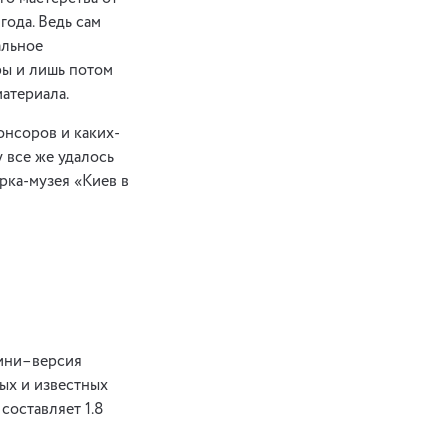
года. Ведь сам
альное
ры и лишь потом
атериала.
онсоров и каких-
 все же удалось
рка-музея «Киев в
мини–версия
ых и известных
составляет 1.8