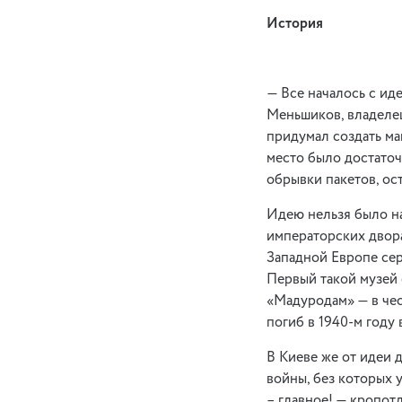
История
— Все началось с ид
Меньшиков, владелец
придумал создать ма
место было достаточн
обрывки пакетов, ос
Идею нельзя было на
императорских двора
Западной Европе сер
Первый такой музей 
«Мадуродам» — в чес
погиб в 1940-м году 
В Киеве же от идеи 
войны, без которых 
– главное! — кропот