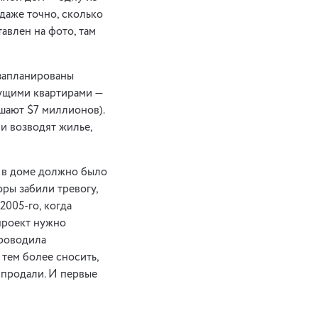
 даже точно, сколько
тавлен на фото, там
 запланированы
гущими квартирами —
шают $7 миллионов).
и возводят жилье,
, в доме должно было
оры забили тревогу,
2005-го, когда
проект нужно
проводила
 тем более сносить,
е продали. И первые