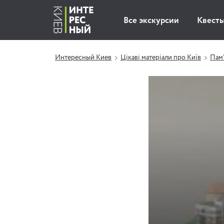
Все экскурсии
Квест
Интересный Киев
Цікаві матеріали про Київ
Пам'