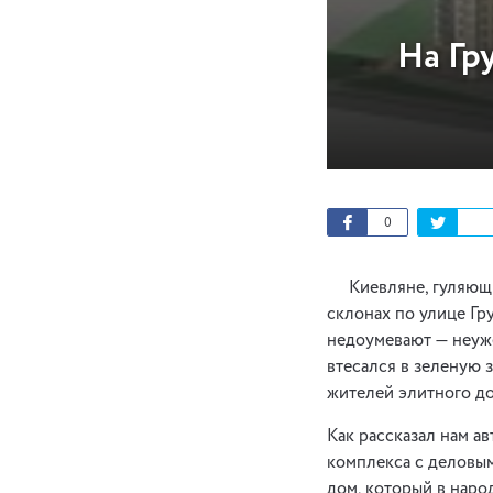
На Гр
0
Киевляне, гуляющие
склонах по улице Гру
недоумевают — неуже
втесался в зеленую 
жителей элитного до
Как рассказал нам а
комплекса с деловым
дом, который в наро