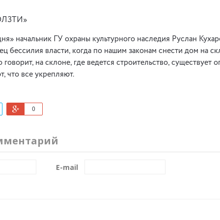
ОЛЗТИ»
дня» начальник ГУ охраны культурного наследия Руслан Кухар
ец бессилия власти, когда по нашим законам снести дом на ск
 говорит, на склоне, где ведется строительство, существует 
, что все укрепляют.
0
мментарий
E-mail