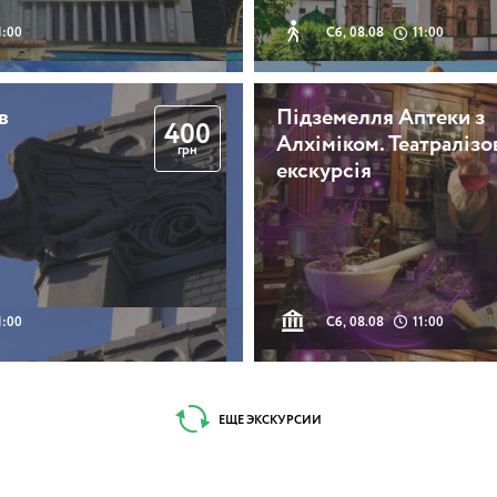
1:00
Сб, 08.08
11:00
в
Підземелля Аптеки з
400
Алхіміком. Театралізо
грн
екскурсія
1:00
Сб, 08.08
11:00
ЕЩЕ ЭКСКУРСИИ