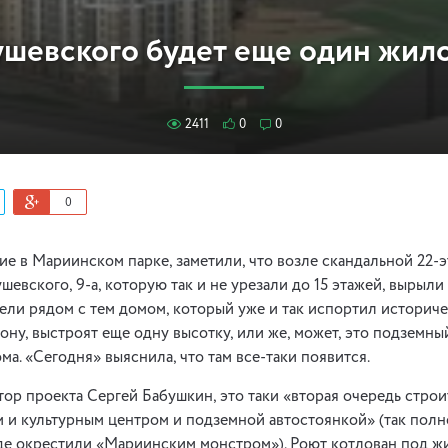
ушевского будет еще один жил
2411
0
0
0
 в Мариинском парке, заметили, что возле скандальной 22-э
шевского, 9-а, которую так и не урезали до 15 этажей, вырыли
ли рядом с тем домом, который уже и так испортил историче
зону, выстроят еще одну высотку, или же, может, это подземны
ма. «Сегодня» выяснила, что там все-таки появится.
втор проекта Сергей Бабушкин, это таки «вторая очередь стро
 и культурным центром и подземной автостоянкой» (так полн
де окрестили «Мариинским монстром»). Роют котлован под ж