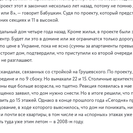
Проект этот я закончил несколько лет назад, потому не помню
 или 8», — говорит Бабушкин. Судя по проекту, который предс
них секциях и 11 в высокой.
дальный дом четыре года назад. Кроме жилья, в проекте были
ентр. Будет ли это в домине или же ограничатся только доро
о цене в Украине, пока не ясно (суммы за апартаменты превы
 строит дом, подтвердили, что приступили ко второй очереди 
не разглашают.
скандалах, связанных со стройкой на Грушевского. По проекту
редине и по 9 сбоку. Но вымахали 22 и 15. Столичные архитект
оны еще больше возрасла, но тщетно. Реакция появилась в мае 
енко заявил, что дом нужно снести. Но в итоге решили, что 
зить до 15 этажей. Однако в конце прошлого года «Сегодня» 
ование, в ходе которого выяснилось, что дом ни понижать, ни
 и почти все квартиры, в том числе и на «спорных» этажах уж
ь туда уже этим летом — в 2008-м году.