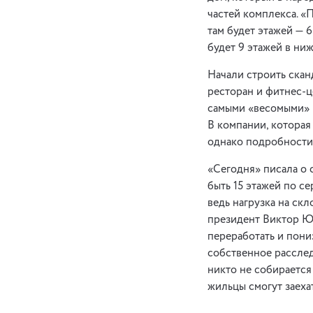
частей комплекса. «
там будет этажей — 6
будет 9 этажей в ниж
Начали строить скан
ресторан и фитнес-ц
самыми «весомыми» п
В компании, которая
однако подробности 
«Сегодня» писала о 
быть 15 этажей по се
ведь нагрузка на скл
президент Виктор Ющ
переработать и пони
собственное расслед
никто не собирается
жильцы смогут заехат