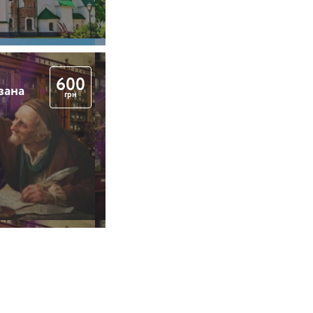
600
вана
грн