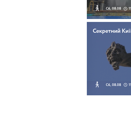
Сб, 08.08
1
Секретний Киї
Сб, 08.08
1