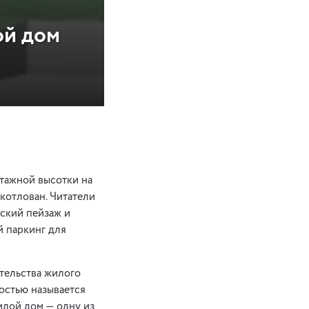
ой дом
тажной высотки на
 котлован. Читатели
ский пейзаж и
й паркинг для
ительства жилого
остью называется
илой дом — одну из