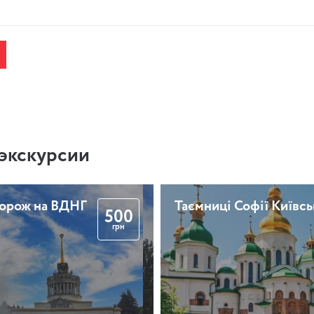
экскурсии
дорож на ВДНГ
Таємниці Софії Київсь
500
грн