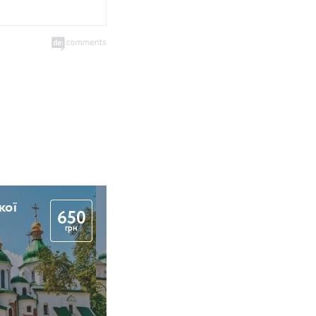
кої
650
грн