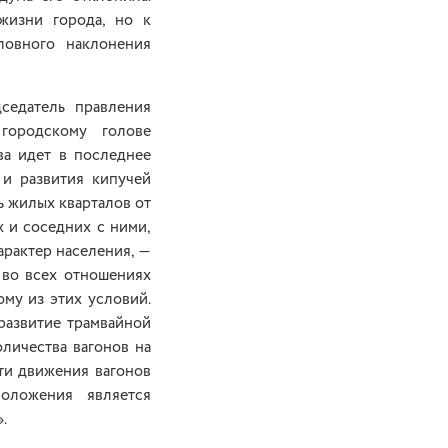
жизни города, но к
ловного наклонения
седатель правления
городскому голове
ва идет в последнее
 и развития кипучей
 жилых кварталов от
х и соседних с ними,
арактер населения, —
 во всех отношениях
му из этих условий.
развитие трамвайной
личества вагонов на
ти движения вагонов
оложения является
.