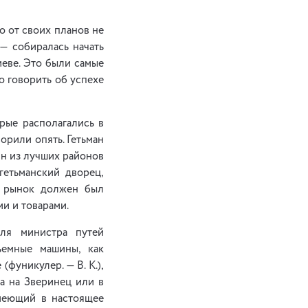
о от своих планов не
— собиралась начать
иеве. Это были самые
о говорить об успехе
рые располагались в
орили опять. Гетьман
н из лучших районов
гетьманский дворец,
т рынок должен был
и и товарами.
ля министра путей
ъемные машины, как
фуникулер. — В. К.),
а на Зверинец или в
имеющий в настоящее