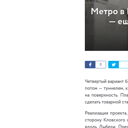
Метро в 
— ещ
0
Четвертый вариант 
потом — туннелем, 
на поверхность. Пл
сделать товарной ст
Реализация проекта,
сторону Кловского 
вдоль Лыбеди. Пред