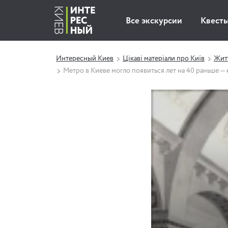
Все экскурсии
Квест
Интересный Киев
Цікаві матеріали про Київ
Житт
Метро в Киеве могло появиться лет на 40 раньше —