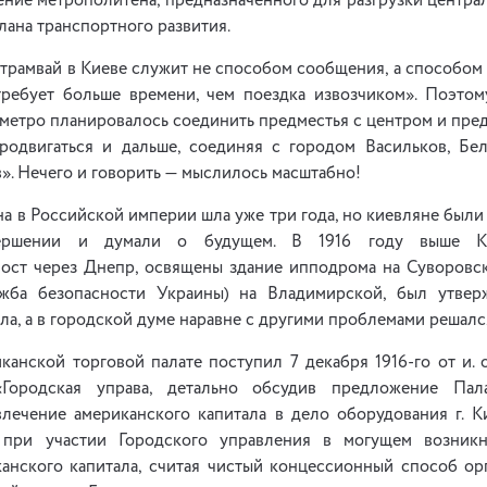
ение метрополитена, предназначенного для разгрузки центра
плана транспортного развития.
трамвай в Киеве служит не способом сообщения, а способом
требует больше времени, чем поездка извозчиком». Поэто
метро планировалось соединить предместья с центром и пре
родвигаться и дальше, соединяя с городом Васильков, Бе
. Нечего и говорить — мыслилось масштабно!
а в Российской империи шла уже три года, но киевляне были
вершении и думали о будущем. В 1916 году выше К
ст через Днепр, освящены здание ипподрома на Суворовс
жба безопасности Украины) на Владимирской, был утвер
ла, а в городской думе наравне с другими проблемами решалс
анской торговой палате поступил 7 декабря 1916-го от и. 
Городская управа, детально обсудив предложение Пал
влечение американского капитала в дело оборудования г. 
при участии Городского управления в могущем возник
анского капитала, считая чистый концессионный способ ор