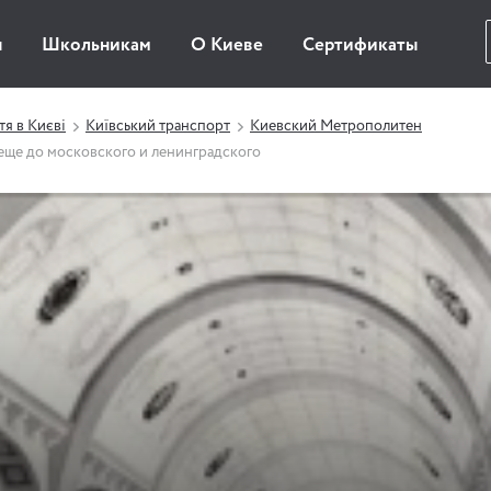
ы
Школьникам
О Киеве
Сертификаты
я в Києві
Київський транспорт
Киевский Метрополитен
 еще до московского и ленинградского