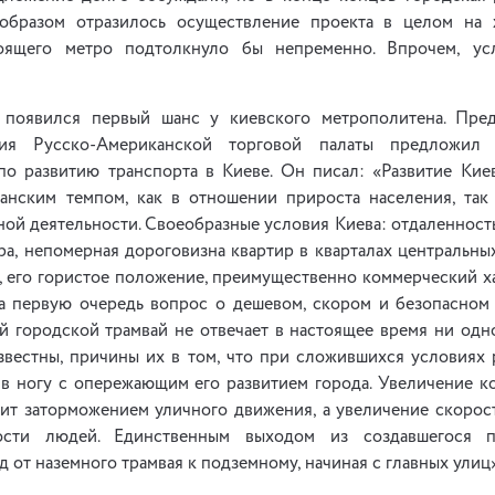
 образом отразилось осуществление проекта в целом на 
тоящего метро подтолкнуло бы непременно. Впрочем, ус
о появился первый шанс у киевского метрополитена. Пред
ния Русско-Американской торговой палаты предложил 
по развитию транспорта в Киеве. Он писал: «Развитие Кие
анским темпом, как в отношении прироста населения, так
ой деятельности. Своеобразные условия Киева: отдаленность
а, непомерная дороговизна квартир в кварталах центральны
, его гористое положение, преимущественно коммерческий х
на первую очередь вопрос о дешевом, скором и безопасном
й городской трамвай не отвечает в настоящее время ни одно
звестны, причины их в том, что при сложившихся условиях 
 в ногу с опережающим его развитием города. Увеличение ко
зит заторможением уличного движения, а увеличение скорос
ности людей. Единственным выходом из создавшегося п
 от наземного трамвая к подземному, начиная с главных улиц»