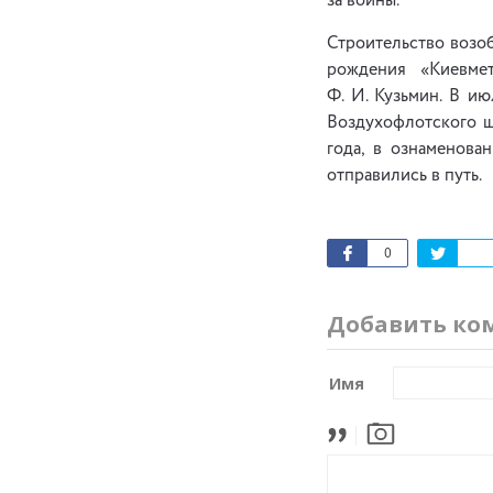
за войны.
Строительство возоб
рождения «Киевмет
Ф. И. Кузьмин. В и
Воздухофлотского ш
года, в ознаменова
отправились в путь.
0
Добавить ко
Имя