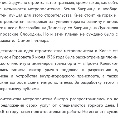
ние. Задумано строительство трамваев, кроме таких, как сейча
ые называются метрополитеном. Земля Зверинца и вообще
ен, лучшая для этого строительства. Киев стоит на горах и
етрополитен, выныривая из туннеля-горы на равнину и вновь
ех и все с Бессарабки на Демиевку, со Зверинца на Лукьянов
провские Слободки». Но и этим планам не суждено было с
ь захватил Симон Петлюра.
есятилетия идея строительства метрополитена в Киеве ст
умом Горсовета 9 июля 1936 года была рассмотрена дипломн
кого института инженеров транспорта — «Проект Киевског
илась запись: «автор удачно подошел к разрешению о
иева и устройства внутригородского транспорта, а такж
ские вопросы схемы метрополитена». За разработку этого п
ера тысячу рублями.
оительства метрополитена быстро распространились по в
редложения своих услуг от специалистов горного дела. 
938-м году начал подготовительные работы. Но им опять сужде