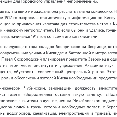
нейшем для Городского управления неприемлемым».
вая палата явно не ожидала, она рассчитывала на концессию. Н
аре 1917-го запросила статистическую информацию по Киеву 
с целью привлечения капитала для строительства метро в К
 к киевскому метрополитену. Но если бы они и удались, трудн
ведь начинался 1917 год со всеми его катаклизмами.
е следующего года складов боеприпасов на Зверинце, кото
современными улицами Киквидзе и Бастионной о метро загов
 Павел Скороподский планировал превратить Зверинец в оди
ь на этом месте институты и учреждения Академии наук, 
 центр, обустроить современный центральный рынок. Это
 роль в обеспечении жителей Киева необходимыми продуктам
инженером Чубинским, занимавшим должность заместите
ист газеты «Відродження» оставил такую заметку: «Под
сажирские, значительно лучшие, чем на Михайловском подъеме (
Днепра людей и грузы, которым необходимо попасть с берег
ены водопровод, канализация, электростанция и трамвай, 