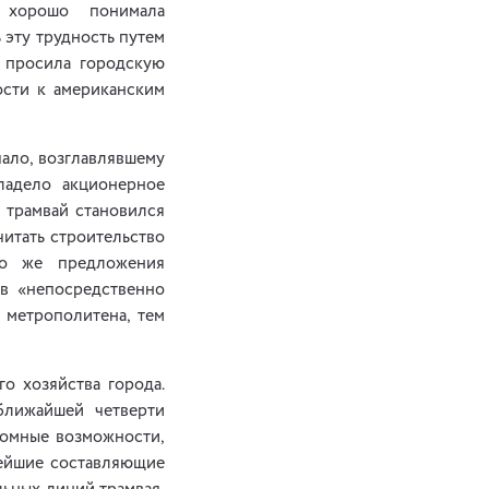
, хорошо понимала
 эту трудность путем
а просила городскую
сти к американским
ало, возглавлявшему
ладело акционерное
 трамвай становился
итать строительство
но же предложения
ев «непосредственно
 метрополитена, тем
о хозяйства города.
ближайшей четверти
ромные возможности,
нейшие составляющие