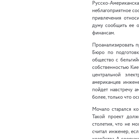
Русско-Американс
неблагоприятное сос
привлечения относи
думу сообщить ее 
финансам.
Проанализировать п
Бюро по подготовк
общество с бельгий
собственностью Кие
центральной элек
американцев инжене
пойдет навстречу а
более, только что о
Мочало старался ко
Такой проект долж
столетия, что не м
считал инженер, ес