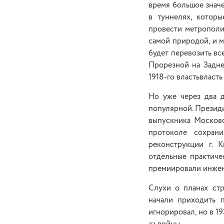
время большое значе
в туннелях, котор
провести метрополит
самой природой, и м
будет перевозить вс
Прорезной на Задне
1918-го властьвласт
Но уже через два д
популярной. Президи
выпускника Московс
протоколе сохран
реконструкции г. К
отдельные практиче
премиировали инжен
Слухи о планах стр
начали приходить п
игнорировал, но в 1