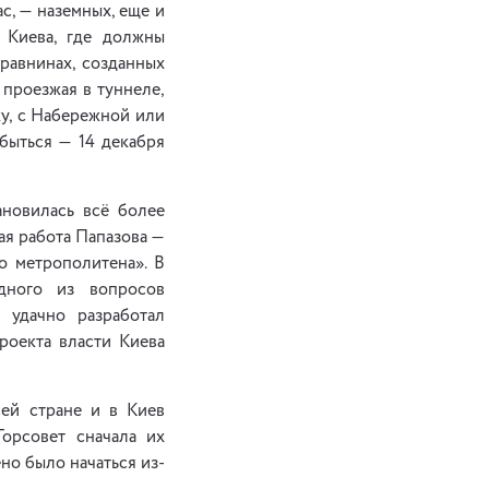
с, — наземных, еще и
 Киева, где должны
 равнинах, созданных
 проезжая в туннеле,
ку, с Набережной или
быться — 14 декабря
ановилась всё более
ая работа Папазова —
о метрополитена». В
дного из вопросов
е удачно разработал
роекта власти Киева
сей стране и в Киев
Горсовет сначала их
но было начаться из-