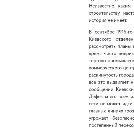
Неизвестно, каким
строительству нас
история не имеет.
В сентябре 1916-г
Киевского отделе
рассмотреть планы 
время чисто америк
торгово-промышленн
коммерческого центр
раскинутость города
все это выдвигает 
сообщении. Киевски
Дефекты его всем и
сети не может идти
главных линиях гро
угрожает безопас
постепенный переход