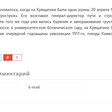
новилось, когда на Крещатике были одни руины. 20 апреля 
ростроя». Его возглавил генерал-директор пути и строи
юле того же года уже велись бурение и замораживание грунт
оссе, в университетском ботаническом саду, на Крещатике. 
ние очередной годовщины революции 1917-го, поезда Киев
0
мментарий
E-mail