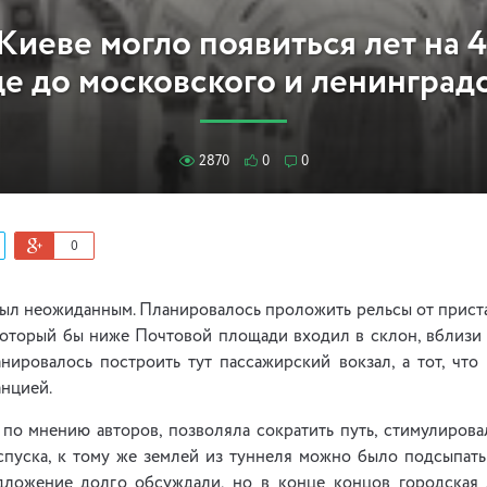
Киеве могло появиться лет на 
е до московского и ленинград
2870
0
0
0
был неожиданным. Планировалось проложить рельсы от приста
который бы ниже Почтовой площади входил в склон, вблизи
анировалось построить тут пассажирский вокзал, а тот, что
анцией.
 по мнению авторов, позволяла сократить путь, стимулирова
спуска, к тому же землей из туннеля можно было подсыпать
ложение долго обсуждали, но в конце концов городская 