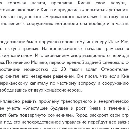
кая торговая палата, предлагая Киеву свои услуги
тояние экономики Киева и предлагала «попытаться устранить
тельно недорогого американского капитала». Поэтому он
отношение к сооружению метрополитена вообще и в частно
редложение было поручено городскому инженеру Илье Моч
е выкупа трамвая. На концессионных началах трамваем в
ским капиталом. И с окончанием амортизационного периода
ва. По мнению Мочало, первоочередной задачей следовало сч
тростанции мощностью до 20 тысяч вольт. Относитель
р считал его неверным решением. Он писал, что если Ки
мериканскому капиталу по частному вопросу и сооружению
свободившись от двух концессионеров».
мплексно решить проблему транспортного и энергетическог
ен учесть «блестящее будущее и рост Киева в течение 
ожет быть подвергнуто сомнениям». Город раскроет свои ог
ли под его непосредственное управление перейдут все важ