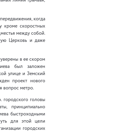
льных линий трамвая,
 передвижения, когда
му кроме скоростных
дместья между собой.
лую Церковь и даже
 уверены в ее скором
иева был заложен
кой улице и Земский
жден проект нового
я вопрос метро.
о. городского головы
аты, принципиально
Киева быстроходными
нуть для этой цели
ганизации городских