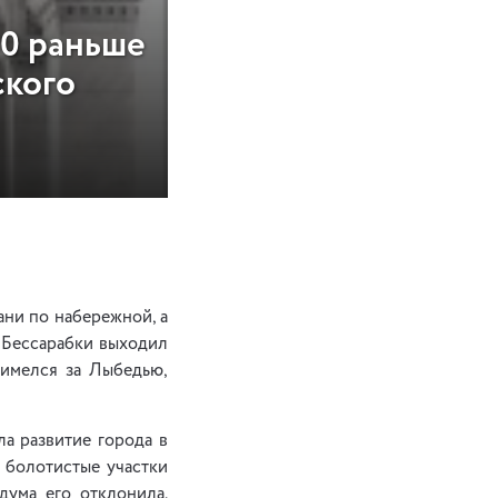
40 раньше
ского
ни по набережной, а
 Бессарабки выходил
 имелся за Лыбедью,
ла развитие города в
 болотистые участки
дума его отклонила.