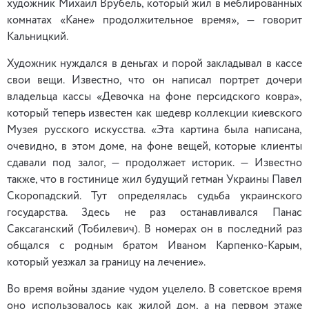
художник Михаил Врубель, который жил в меблированных
комнатах «Кане» продолжительное время», — говорит
Кальницкий.
Художник нуждался в деньгах и порой закладывал в кассе
свои вещи. Известно, что он написал портрет дочери
владельца кассы «Девочка на фоне персидского ковра»,
который теперь известен как шедевр коллекции киевского
Музея русского искусства. «Эта картина была написана,
очевидно, в этом доме, на фоне вещей, которые клиенты
сдавали под залог, — продолжает историк. — Известно
также, что в гостинице жил будущий гетман Украины Павел
Скоропадский. Тут определялась судьба украинского
государства. Здесь не раз останавливался Панас
Саксаганский (Тобилевич). В номерах он в последний раз
общался с родным братом Иваном Карпенко-Карым,
который уезжал за границу на лечение».
Во время войны здание чудом уцелело. В советское время
оно использовалось как жилой дом, а на первом этаже