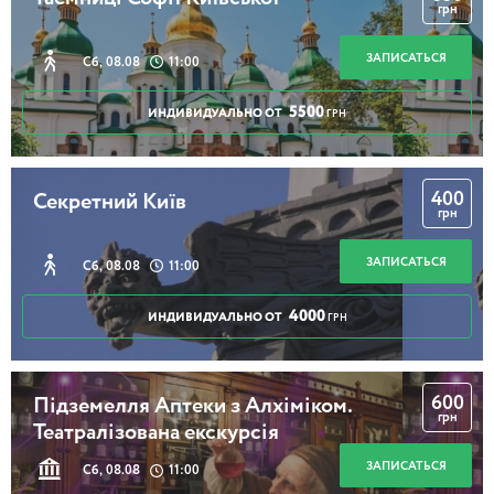
грн
ЗАПИСАТЬСЯ
Сб, 08.08
11:00
5500
ИНДИВИДУАЛЬНО ОТ
ГРН
400
Секретний Київ
грн
ЗАПИСАТЬСЯ
Сб, 08.08
11:00
4000
ИНДИВИДУАЛЬНО ОТ
ГРН
600
Підземелля Аптеки з Алхіміком.
грн
Театралізована екскурсія
ЗАПИСАТЬСЯ
Сб, 08.08
11:00