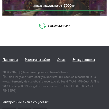
7000
ИНДИВИДУАЛЬНО ОТ
ГРН
ЕЩЕ ЭКСКУРСИИ
Партнеры
Реклама на сайте
О нас
Экскурсоводы
2004 -
2026
© Інтернет-проект «Цікавий Київ»
При повному або частковому використанні матеріалів посилання на
www.interesniy.kiev.ua обов'язкове. Діє від імені ФО-П Фінберг А.Л та
ФО-П Ліщук Ю.М. (legal business name ARSENII LEONIDOVYCH
FINBERG)
Интересный Киев в соц.сетях: