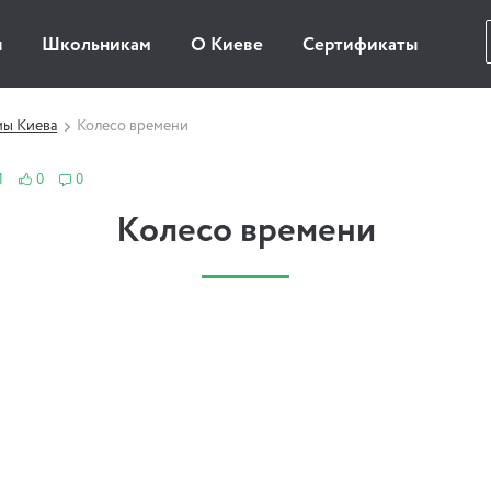
ы
Школьникам
О Киеве
Сертификаты
мы Киева
Колесо времени
1
0
0
Колесо времени