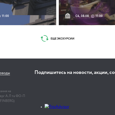
11:00
Сб, 08.08
11:00
ЕЩЕ ЭКСКУРСИИ
Подпишитесь на новости, акции, с
соводы
лання на
нберг А.Л та ФО-П
 FINBERG)