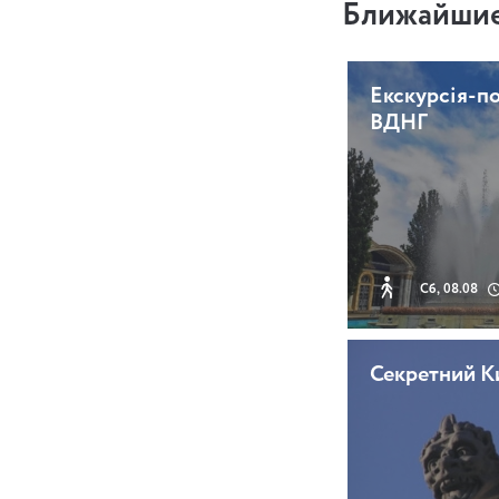
Ближайшие
Екскурсія-п
ВДНГ
Сб, 08.08
Секретний К