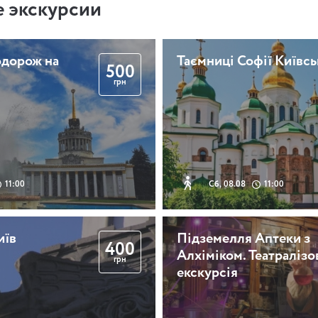
 экскурсии
одорож на
Таємниці Софії Київсь
500
грн
11:00
Сб, 08.08
11:00
иїв
Підземелля Аптеки з
400
Алхіміком. Театралізо
грн
екскурсія