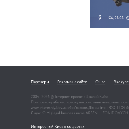
Сб, 08.08
Партнеры
Реклама на сайте
О нас
Экскур
2004 -
2026
© Інтернет-проект «Цікавий Київ»
При повному або частковому використанні матеріалів поси
www.interesniy.kiev.ua обов'язкове. Діє від імені ФО-П Фі
Ліщук Ю.М. (legal business name ARSENII LEONIDOVYCH
Интересный Киев в соц.сетях: