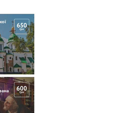
кої
650
грн
600
вана
грн