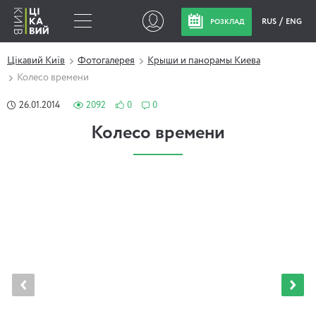
RUS
ENG
РОЗКЛАД
Цікавий Київ
Фотогалерея
Крыши и панорамы Киева
Колесо времени
26.01.2014
2092
0
0
Колесо времени