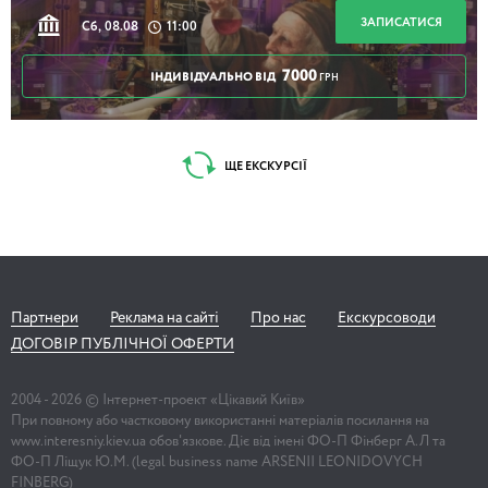
ЗАПИСАТИСЯ
Сб, 08.08
11:00
7000
ІНДИВІДУАЛЬНО ВІД
ГРН
ЩЕ ЕКСКУРСІЇ
Партнери
Реклама на сайті
Про нас
Екскурсоводи
ДОГОВІР ПУБЛІЧНОЇ ОФЕРТИ
2004 -
2026
© Інтернет-проект «Цікавий Київ»
При повному або частковому використанні матеріалів посилання на
www.interesniy.kiev.ua обов'язкове. Діє від імені ФО-П Фінберг А.Л та
ФО-П Ліщук Ю.М. (legal business name ARSENII LEONIDOVYCH
FINBERG)