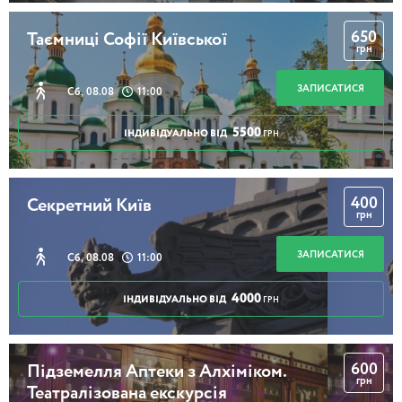
650
Таємниці Софії Київської
грн
ЗАПИСАТИСЯ
Сб, 08.08
11:00
5500
ІНДИВІДУАЛЬНО ВІД
ГРН
400
Секретний Київ
грн
ЗАПИСАТИСЯ
Сб, 08.08
11:00
4000
ІНДИВІДУАЛЬНО ВІД
ГРН
600
Підземелля Аптеки з Алхіміком.
грн
Театралізована екскурсія