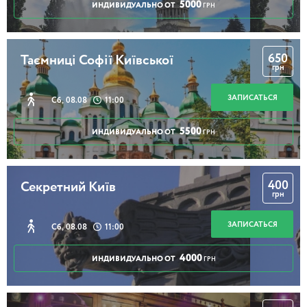
5000
ИНДИВИДУАЛЬНО ОТ
ГРН
650
Таємниці Софії Київської
грн
ЗАПИСАТЬСЯ
Сб, 08.08
11:00
5500
ИНДИВИДУАЛЬНО ОТ
ГРН
400
Секретний Київ
грн
ЗАПИСАТЬСЯ
Сб, 08.08
11:00
4000
ИНДИВИДУАЛЬНО ОТ
ГРН