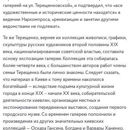
галереей на ул. Терещенковской», и подтвердил, что «все
художественные и исторические ценности находятся» в
ведении Наркомпроса, «реквизиции и занятии другими
ведомствами не подлежат».
Те же Терещенко, вернее их коллекция живописи, графики,
скульптуры русских художников второй половины ХIХ
века, национализированная советской властью, составила
основу экспозиции галереи. Коллекция эта собиралась
более четверти века, с большинством авторов работ члены
семьи Терещенко были лично знакомы. Следует сказать,
что материал в Киеве к тому времени накопился
богатейший — вследствие подъема культурной жизни
города в конце ХIХ – начале ХХ века, собирательской
деятельности киевлян, организации местных и
экспонирования передвижных выставок, создания первого
городского музея. Со временем галерею пополнили и
произведения из других значительных киевских
коллекций — Оскара Гансена, Богдана и Варвары Ханенко,