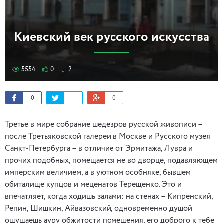
Киевский век русского искусства
5554
0
2
0
0
Третье в мире собрание шедевров русской живописи –
после Третьяковской галереи в Москве и Русского музея
Санкт-Петербурга – в отличие от Эрмитажа, Лувра и
прочих подобных, помещается не во дворце, подавляющем
имперским величием, а в уютном особняке, бывшем
обиталище купцов и меценатов Терещенко. Это и
впечатляет, когда ходишь залами: на стенах – Кипренский,
Репин, Шишкин, Айвазовский, одновременно душой
ощущаешь ауру обжитости помещения, его доброго к тебе