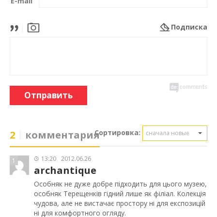
E-mail
Подписка
Отправить
Сортировка:
2
комментария
сначала новые
13:20
2012.06.26
1
archantique
Особняк не дуже добре підходить для цього музею,
особняк Терещенків гідний лише як філіал. Колекція
чудова, але не вистачає простору ні для експозицій
ні для комфортного огляду.