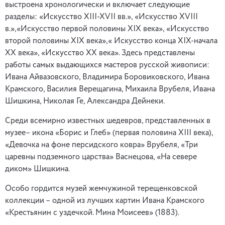
выстроена хронологически и включает следующие
разделы: «Искусство XIII-XVII вв.», «Искусство XVIII
в.»,«Искусство первой половины XIX века», «Искусство
второй половины XIX века»,« Искусство конца XIX-начала
XX века», «Искусство XX века». Здесь представлены
работы самых выдающихся мастеров русской живописи:
Ивана Айвазовского, Владимира Боровиковского, Ивана
Крамского, Василия Верещагина, Михаила Врубеля, Ивана
Шишкина, Николая Ге, Александра Дейнеки.
Среди всемирно известных шедевров, представленных в
музее– икона «Борис и Глеб» (первая половина XIII века),
«Девочка на фоне персидского ковра» Врубеля, «Три
царевны подземного царства» Васнецова, «На севере
диком» Шишкина.
Особо гордится музей жемчужиной терещенковской
коллекции – одной из лучших картин Ивана Крамского
«Крестьянин с уздечкой. Мина Моисеев» (1883).