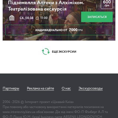
600
Підземелля Аптеки з Алхіміком.
грн
Театралізована екскурсія
ЗАПИСАТЬСЯ
Сб, 08.08
11:00
7000
ИНДИВИДУАЛЬНО ОТ
ГРН
ЕЩЕ ЭКСКУРСИИ
Партнеры
Реклама на сайте
О нас
Экскурсоводы
2004 -
2026
© Інтернет-проект «Цікавий Київ»
При повному або частковому використанні матеріалів посилання на
www.interesniy.kiev.ua обов'язкове. Діє від імені ФО-П Фінберг А.Л та
ФО-П Ліщук Ю.М. (legal business name ARSENII LEONIDOVYCH