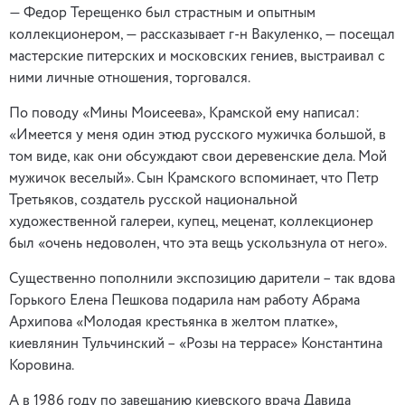
— Федор Терещенко был страстным и опытным
коллекционером, — рассказывает г-н Вакуленко, — посещал
мастерские питерских и московских гениев, выстраивал с
ними личные отношения, торговался.
По поводу «Мины Моисеева», Крамской ему написал:
«Имеется у меня один этюд русского мужичка большой, в
том виде, как они обсуждают свои деревенские дела. Мой
мужичок веселый». Сын Крамского вспоминает, что Петр
Третьяков, создатель русской национальной
художественной галереи, купец, меценат, коллекционер
был «очень недоволен, что эта вещь ускользнула от него».
Существенно пополнили экспозицию дарители – так вдова
Горького Елена Пешкова подарила нам работу Абрама
Архипова «Молодая крестьянка в желтом платке»,
киевлянин Тульчинский – «Розы на террасе» Константина
Коровина.
А в 1986 году по завещанию киевского врача Давида