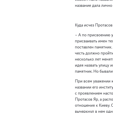
название дала лично 
Куда исчез Протасов
– А по присвоению 
присваивать имен те
поставлен памятник.
честь должно пройти
несколько лет менят
идея назвать улицу 
памятник. Но бывали
При всем уважении к 
названии его инстит
с проявлением насто
Протасов Яр, а расп
отношения к Киеву. 
вычеркнул в нем одно