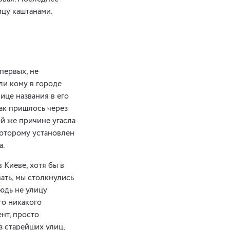
ицу каштанами.
первых, не
ли кому в городе
ице названия в его
как пришлось через
й же причине угасла
которому установлен
а.
 Киеве, хотя бы в
ать, мы столкнулись
юдь не улицу
го никакого
нт, просто
з старейших улиц,