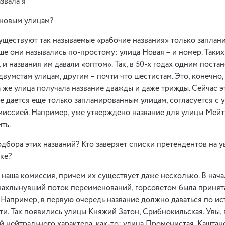
звала я
 новым улицам?
уществуют так называемые «рабочие названия» только заплан
ьше они назывались по-простому: улица Новая – и номер. Таки
 и названия им давали «оптом». Так, в 50-х годах одним пост
двумстам улицам, другим – почти что шестистам. Это, конечно
та же улица получала название дважды и даже трижды. Сейчас 
е дается еще только запланированным улицам, согласуется с
миссией. Например, уже утверждено название для улицы Мейт
ть.
дбора этих названий? Кто заверяет списки претендентов на у
ке?
 наша комиссия, причем их существует даже несколько. В начал
 нахлынувший поток переименований, горсоветом была принят
 Например, в первую очередь название должно даваться по и
и. Так появились улицы Княжий Затон, Срибнокильская. Увы,
й нейтрального характера, как-то: улица Променистая, Каштан