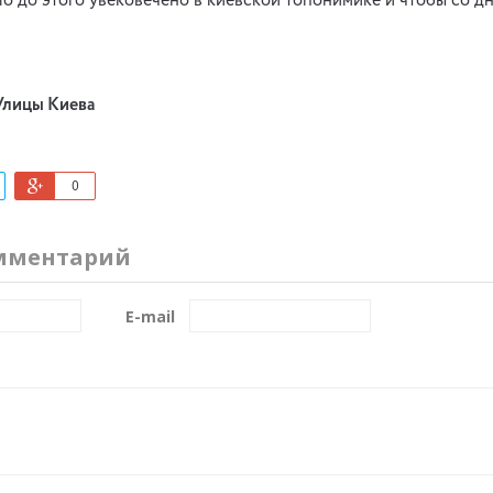
ло до этого увековечено в киевской топонимике и чтобы со д
Улицы Киева
0
мментарий
E-mail