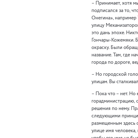
– Принимает, хотя м
подписался за то, ч
Онегина», например 
улицу Механизаторов
это дань эпохе. Ник
Гончары-Кожемяки. Б
окраску. Были обращ
название. Там, где н
города по дороге, в
– Но городской голо
улицам. Вы сталкива
– Пока что – нет. Н
горадминистрацию, о
решения по нему. Пр
следующими принцип
размещенным здесь об
улице имя человека, 