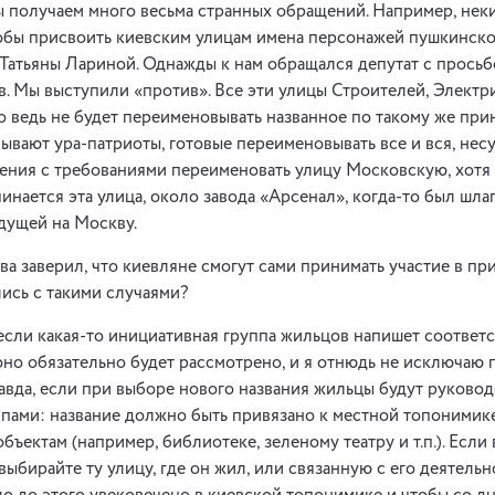
ы получаем много весьма странных обращений. Например, нек
тобы присвоить киевским улицам имена персонажей пушкинско
Татьяны Лариной. Однажды к нам обращался депутат с прось
. Мы выступили «против». Все эти улицы Строителей, Электр
то ведь не будет переименовывать названное по такому же пр
ывают ура-патриоты, готовые переименовывать все и вся, не
ения с требованиями переименовать улицу Московскую, хотя 
ачинается эта улица, около завода «Арсенал», когда-то был шла
едущей на Москву.
ва заверил, что киевляне смогут сами принимать участие в п
лись с такими случаями?
о если какая-то инициативная группа жильцов напишет соотве
но обязательно будет рассмотрено, и я отнюдь не исключаю
авда, если при выборе нового названия жильцы будут руковод
ами: название должно быть привязано к местной топонимике
ъектам (например, библиотеке, зеленому театру и т.п.). Если
выбирайте ту улицу, где он жил, или связанную с его деятель