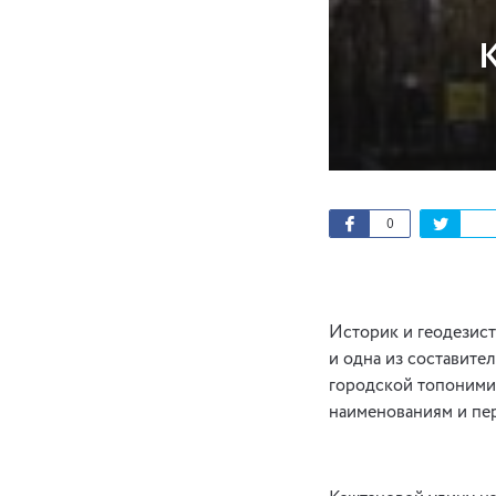
К
0
Историк и геодезис
и одна из составите
городской топонимик
наименованиям и пе