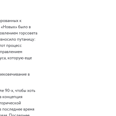
ированных к
х «Новых» было в
ановлением горсовета
, вносило путаницу:
этот процесс
 управлением
уса, которую еще
вековечивание в
е 90-х, чтобы хоть
а концепция
сторической
 в последнее время
овая. Последнее