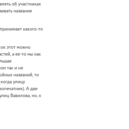
амять об участниках
аивать название
принимает какого-то
сок этот можно
тей, а ее-то мы как
ольшая
ом так и не
ойных названий, то
 когда улицу
печатник). А две
лиц Вавилова, но, к