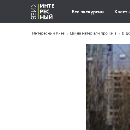
Все экскурсии
Квест
Интересный Киев
Цікаві матеріали про Київ
Відо