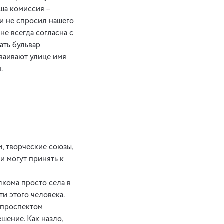
аша комиссия –
 и не спросил нашего
е всегда согласна с
ать бульвар
сваивают улице имя
.
и, творческие союзы,
и могут принять к
лкома просто села в
и этого человека.
 проспектом
шение. Как назло,