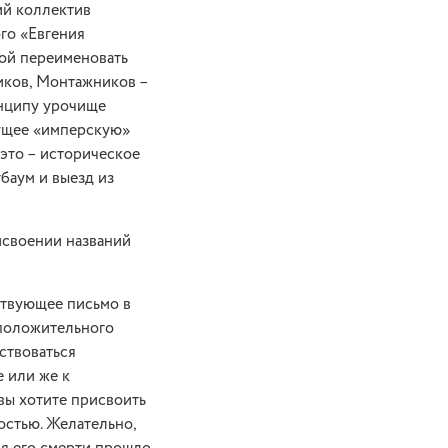
ий коллектив
го «Евгения
бой переименовать
иков, Монтажников –
инципу урочище
сущее «имперскую»
это – историческое
гбаум и выезд из
рисвоении названий
тствующее письмо в
 положительного
ствоваться
 или же к
 вы хотите присвоить
ностью. Желательно,