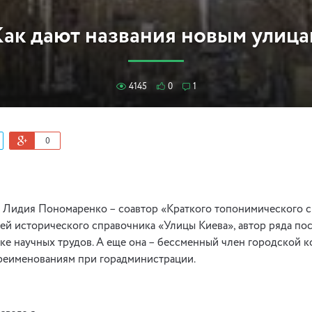
ак дают названия новым улица
4145
0
1
0
т Лидия Пономаренко – соавтор «Краткого топонимического с
лей исторического справочника «Улицы Киева», автор ряда п
е научных трудов. А еще она – бессменный член городской 
реименованиям при горадминистрации.