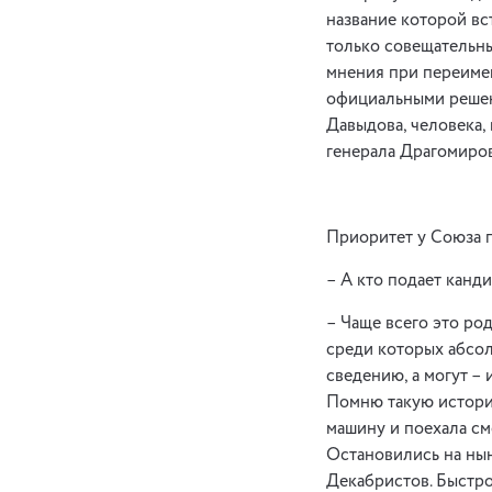
название которой вс
только совещательны
мнения при переимен
официальными решени
Давыдова, человека,
генерала Драгомиров
Приоритет у Союза 
– А кто подает канд
– Чаще всего это ро
среди которых абсо
сведению, а могут – и
Помню такую историю
машину и поехала см
Остановились на ны
Декабристов. Быстро