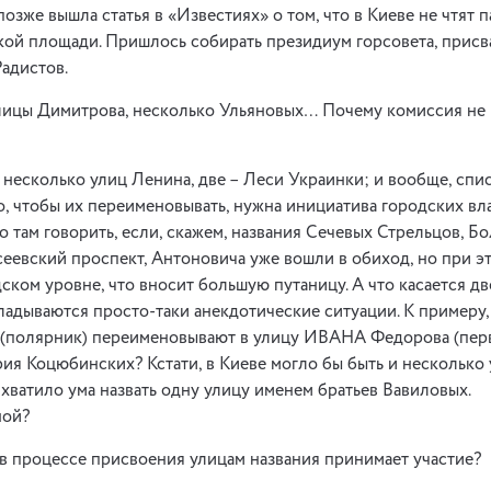
озже вышла статья в «Известиях» о том, что в Киеве не чтят п
кой площади. Пришлось собирать президиум горсовета, присв
адистов.
улицы Димитрова, несколько Ульяновых… Почему комиссия не 
 несколько улиц Ленина, две – Леси Украинки; и вообще, спи
о, чтобы их переименовывать, нужна инициатива городских влас
то там говорить, если, скажем, названия Сечевых Стрельцов, Б
сеевский проспект, Антоновича уже вошли в обиход, но при эт
ском уровне, что вносит большую путаницу. А что касается дв
ладываются просто-таки анекдотические ситуации. К примеру,
полярник) переименовывают в улицу ИВАНА Федорова (перво
я Коцюбинских? Кстати, в Киеве могло бы быть и несколько у
 хватило ума назвать одну улицу именем братьев Вавиловых.
ной?
в процессе присвоения улицам названия принимает участие?