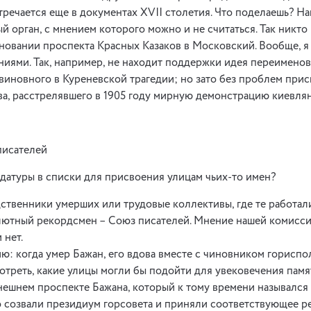
тречается еще в документах ХVII столетия. Что поделаешь? Н
й орган, с мнением которого можно и не считаться. Так никто
овании проспекта Красных Казаков в Московский. Вообще, я н
ями. Так, например, не находит поддержки идея переименов
 виновного в Куреневской трагедии; но зато без проблем при
а, расстрелявшего в 1905 году мирную демонстрацию киевлян
писателей
идатуры в списки для присвоения улицам чьих-то имен?
дственники умерших или трудовые коллективы, где те работал
лютный рекордсмен – Союз писателей. Мнение нашей комисси
 нет.
: когда умер Бажан, его вдова вместе с чиновником гориспо
отреть, какие улицы могли бы подойти для увековечения памят
нешнем проспекте Бажана, который к тому времени назывался
 созвали президиум горсовета и приняли соответствующее ре