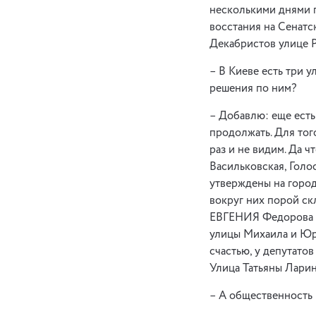
несколькими днями п
восстания на Сенатс
Декабристов улице Р
– В Киеве есть три 
решения по ним?
– Добавлю: еще есть
продолжать. Для тог
раз и не видим. Да ч
Васильковская, Голо
утверждены на город
вокруг них порой ск
ЕВГЕНИЯ Федорова (
улицы Михаила и Юри
счастью, у депутатов
Улица Татьяны Лари
– А общественность 