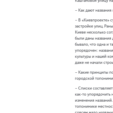
Каштановой улицу на
– Как дают названия
– В «Киевпроекте» с
застройке улиц. Ран
Киеве несколько сот,
были даны названия 
бывало, что одна и 
упорядочен: названи
культуры и нашей ко
даже не начали строи
– Какие принципы по
городской топоними
– Списки составляет
как-то упорядочить
изменения названий.
топонимике местност
совсем мало названи