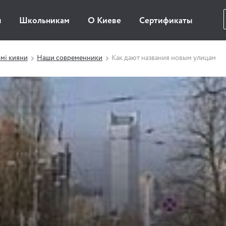
ы
Школьникам
О Киеве
Сертификаты
мі кияни
Наши современники
Как дают названия новым улицам