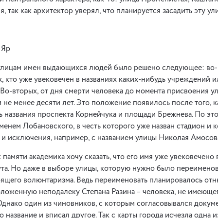
я, так как архитектор уверял, что планируется засадить эту ул
 Яр
улицам имен выдающихся людей было решено следующее: во-
х, кто уже увековечен в названиях каких-нибудь учреждений и
 Во-вторых, от дня смерти человека до момента присвоения ул
 не менее десяти лет. Это положение появилось после того, 
ь названия проспекта Корнейчука и площади Брежнева. По это
именем Лобановского, в честь которого уже назван стадион и 
 и исключения, например, с названием улицы Николая Амосов
памяти академика хочу сказать, что его имя уже увековечено в
ута. Но даже в выборе улицы, которую нужно было переименов
ящего волюнтаризма. Ведь переименовать планировалось отн
оложенную неподалеку Степана Разина – человека, не имеюще
Однако один из чиновников, с которым согласовывался докуме
 название и вписал другое. Так с карты города исчезла одна и