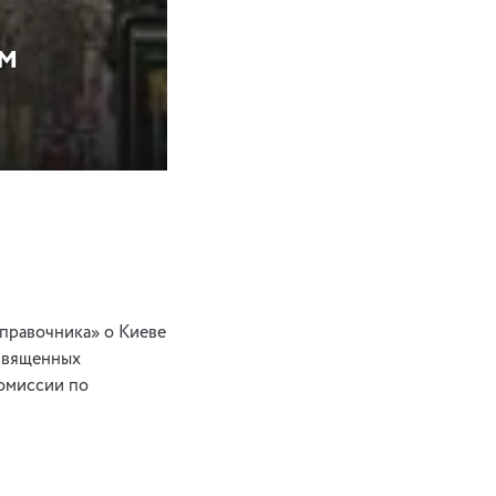
м
правочника» о Киеве
освященных
комиссии по