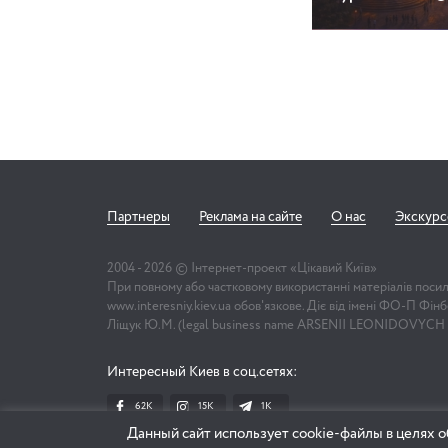
Партнеры
Реклама на сайте
О нас
Экскур
2004 -
2026
© Інтернет-проект «Цікавий Київ»
При повному або частковому використанні матеріалів поси
www.interesniy.kiev.ua обов'язкове. Діє від імені ФО-П Фі
Ліщук Ю.М. (legal business name ARSENII LEONIDOVYCH
Интересный Киев в соц.сетях:
62K
15K
1К
Данный сайт использует cookie-файлы в целях о