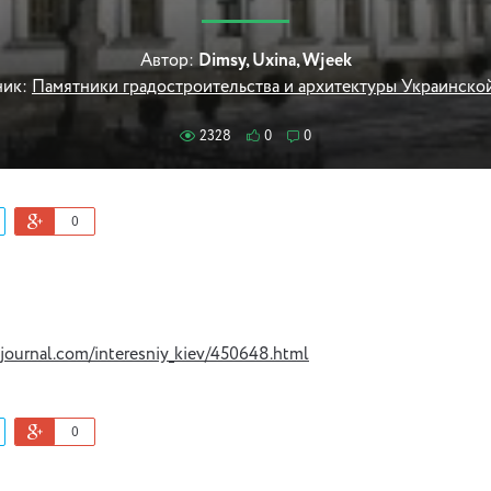
Автор:
Dimsy, Uxina, Wjeek
ик:
Памятники градостроительства и архитектуры Украинск
2328
0
0
0
ejournal.com/interesniy_kiev/450648.html
0