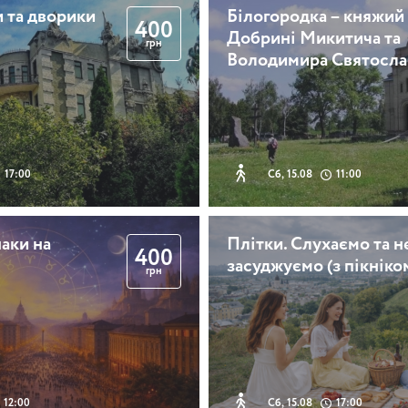
 та дворики
Білогородка – княжий
400
Добрині Микитича та
грн
Володимира Святосла
17:00
Сб, 15.08
11:00
аки на
Плітки. Слухаємо та н
400
засуджуємо (з пікніко
грн
12:00
Сб, 15.08
17:00