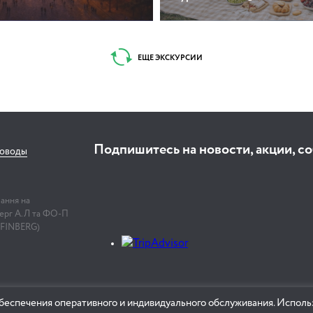
ЕЩЕ ЭКСКУРСИИ
Подпишитесь на новости, акции, с
соводы
лання на
нберг А.Л та ФО-П
 FINBERG)
беспечения оперативного и индивидуального обслуживания. Использ