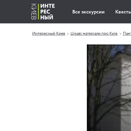
Все экскурсии
Квест
Интересный Киев
Цікаві матеріали про Київ
Пам'