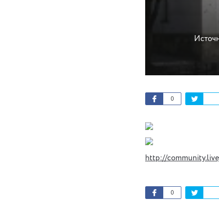
Источн
0
http://community.liv
0