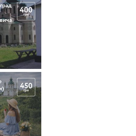
 град
400
грн
вича
е
450
м)
грн