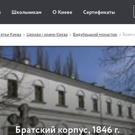
ы
Школьникам
О Киеве
Сертификаты
ятки Києва
Церкви і храми Києва
Видубецький монастир
Братск
Братский корпус, 1846 г.