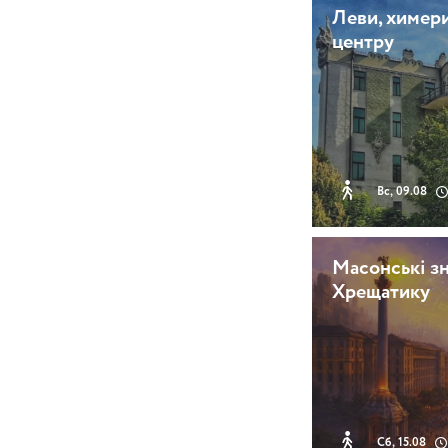
Леви, химери
центру
Вс, 09.08
Масонські зн
Хрещатику
Сб, 15.08