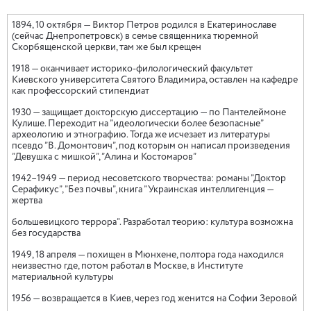
1894, 10 октября — Виктор Петров родился в Екатеринославе
(сейчас Днепропетровск) в семье священника тюремной
Скорбященской церкви, там же был крещен
1918 — оканчивает историко-филологический факультет
Киевского университета Святого Владимира, оставлен на кафедре
как профессорский стипендиат
1930 — защищает докторскую диссертацию — по Пантелеймоне
Кулише. Переходит на ”идеологически более безопасные”
археологию и этнографию. Тогда же исчезает из литературы
псевдо ”В. Домонтович”, под которым он написал произведения
”Девушка с мишкой”, ”Алина и Костомаров”
1942–1949 — период несоветского творчества: романы ”Доктор
Серафикус”, ”Без почвы”, книга ”Украинская интеллигенция —
жертва
большевицкого террора”. Разработал теорию: культура возможна
без государства
1949, 18 апреля — похищен в Мюнхене, полтора года находился
неизвестно где, потом работал в Москве, в Институте
материальной культуры
1956 — возвращается в Киев, через год женится на Софии Зеровой