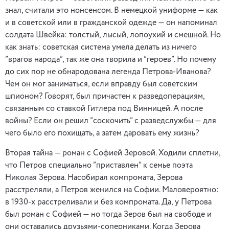
знал, считали это нонсенсом. В немецкой униформе — как
и в советской или в гражданской одежде — он напоминал
солдата Швейка: толстый, лысый, лопоухий и смешной. Но
как знать: советская система умела делать из ничего
”врагов народа”, так же она творила и ”героев”. Но почему
до сих пор не обнародована легенда Петрова-Иванова?
Чем он мог заниматься, если вправду был советским
шпионом? Говорят, был причастен к разведоперациям,
связанным со ставкой Гитлера под Винницей. А после
войны? Если он решил ”соскочить” с разведслужбы — для
чего было его похищать, а затем даровать ему жизнь?
Вторая тайна — роман с Софией Зеровой. Ходили сплетни,
что Петров специально ”приставлен” к семье поэта
Николая Зерова. Насобирал компромата, Зерова
расстреляли, а Петров женился на Софии. Маловероятно:
в 1930-х расстреливали и без компромата. Да, у Петрова
был роман с Софией — но тогда Зеров был на свободе и
они оставались друзьями-соперниками. Когда Зерова