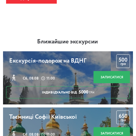
Ближайшие экскурсии
500
Екскурсія-подорож на ВДНГ
грн
ЗАПИСАТИСЯ
Сб, 08.08
11:00
5000
ІНДИВІДУАЛЬНО ВІД
ГРН
650
Таємниці Софії Київської
грн
ЗАПИСАТИСЯ
Сб, 08.08
11:00