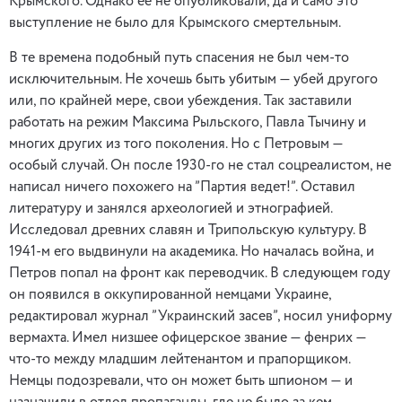
Крымского. Однако ее не опубликовали, да и само это
выступление не было для Крымского смертельным.
В те времена подобный путь спасения не был чем-то
исключительным. Не хочешь быть убитым — убей другого
или, по крайней мере, свои убеждения. Так заставили
работать на режим Максима Рыльского, Павла Тычину и
многих других из того поколения. Но с Петровым —
особый случай. Он после 1930-го не стал соцреалистом, не
написал ничего похожего на ”Партия ведет!”. Оставил
литературу и занялся археологией и этнографией.
Исследовал древних славян и Трипольскую культуру. В
1941-м его выдвинули на академика. Но началась война, и
Петров попал на фронт как переводчик. В следующем году
он появился в оккупированной немцами Украине,
редактировал журнал ”Украинский засев”, носил униформу
вермахта. Имел низшее офицерское звание — фенрих —
что-то между младшим лейтенантом и прапорщиком.
Немцы подозревали, что он может быть шпионом — и