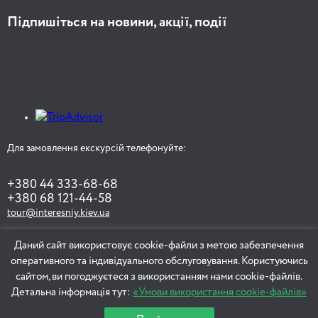
Підпишіться на новини, акції, події
Для замовлення екскурсій телефонуйте:
+380 44 333-68-68
+380 68 121-44-58
tour@interesniy.kiev.ua
Даний сайт використовує cookie-файли з метою забезпечення
оперативного та індивідуального обслуговування. Користуючись
ЗАМОВИТИ ЕКСКУРСІЮ
сайтом, ви погоджуєтеся з використанням нами cookie-файлів.
Детальна інформація тут:
«Умови використання cookie-файлів»