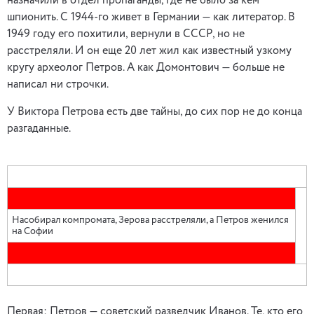
назначили в отдел пропаганды, где не было за кем
шпионить. С 1944-го живет в Германии — как литератор. В
1949 году его похитили, вернули в СССР, но не
расстреляли. И он еще 20 лет жил как известный узкому
кругу археолог Петров. А как Домонтович — больше не
написал ни строчки.
У Виктора Петрова есть две тайны, до сих пор не до конца
разгаданные.
Насобирал компромата, Зерова расстреляли, а Петров женился
на Софии
Первая: Петров — советский разведчик Иванов. Те, кто его