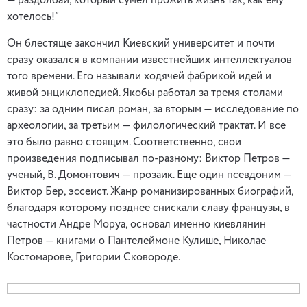
— раздолбай, который сумел прожить жизнь так, как ему
хотелось!”
Он блестяще закончил Киевский университет и почти
сразу оказался в компании известнейших интеллектуалов
того времени. Его называли ходячей фабрикой идей и
живой энциклопедией. Якобы работал за тремя столами
сразу: за одним писал роман, за вторым — исследование по
археологии, за третьим — филологический трактат. И все
это было равно стоящим. Соответственно, свои
произведения подписывал по-разному: Виктор Петров —
ученый, В. Домонтович — прозаик. Еще один псевдоним —
Виктор Бер, эссеист. Жанр романизированных биографий,
благодаря которому позднее снискали славу французы, в
частности Андре Моруа, основал именно киевлянин
Петров — книгами о Пантелеймоне Кулише, Николае
Костомарове, Григории Сковороде.