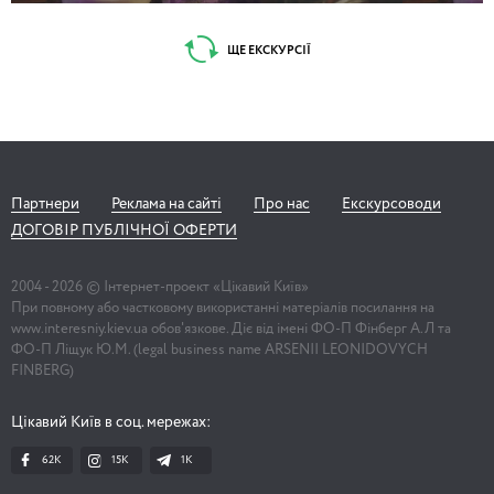
ЩЕ ЕКСКУРСІЇ
Партнери
Реклама на сайті
Про нас
Екскурсоводи
ДОГОВІР ПУБЛІЧНОЇ ОФЕРТИ
2004 -
2026
© Інтернет-проект «Цікавий Київ»
При повному або частковому використанні матеріалів посилання на
www.interesniy.kiev.ua обов'язкове. Діє від імені ФО-П Фінберг А.Л та
ФО-П Ліщук Ю.М. (legal business name ARSENII LEONIDOVYCH
FINBERG)
Цікавий Київ в соц. мережах:
62K
15K
1К