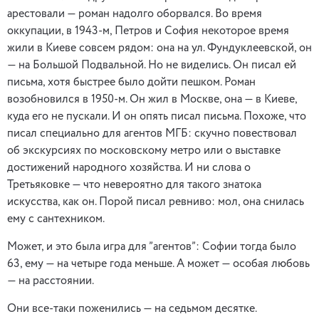
арестовали — роман надолго оборвался. Во время
оккупации, в 1943-м, Петров и София некоторое время
жили в Киеве совсем рядом: она на ул. Фундуклеевской, он
— на Большой Подвальной. Но не виделись. Он писал ей
письма, хотя быстрее было дойти пешком. Роман
возобновился в 1950-м. Он жил в Москве, она — в Киеве,
куда его не пускали. И он опять писал письма. Похоже, что
писал специально для агентов МГБ: скучно повествовал
об экскурсиях по московскому метро или о выставке
достижений народного хозяйства. И ни слова о
Третьяковке — что невероятно для такого знатока
искусства, как он. Порой писал ревниво: мол, она снилась
ему с сантехником.
Может, и это была игра для ”агентов”: Софии тогда было
63, ему — на четыре года меньше. А может — особая любовь
— на расстоянии.
Они все-таки поженились — на седьмом десятке.