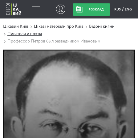
RUS
ENG
РОЗКЛАД
Цікавий Київ
Цікаві матеріали про Київ
Відомі кияни
Писатели и поэты
Профессор Петров был разведчиком Ивановым