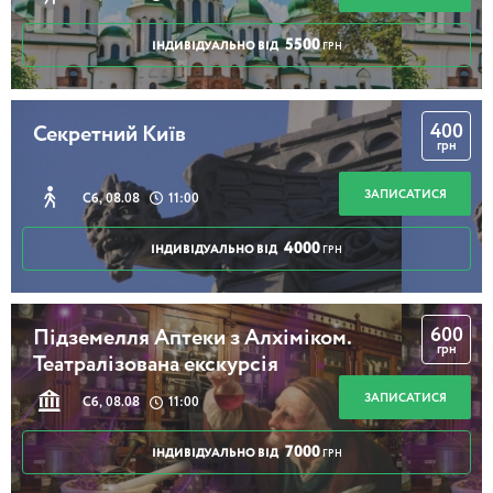
5500
ІНДИВІДУАЛЬНО ВІД
ГРН
400
Секретний Київ
грн
ЗАПИСАТИСЯ
Сб, 08.08
11:00
4000
ІНДИВІДУАЛЬНО ВІД
ГРН
600
Підземелля Аптеки з Алхіміком.
грн
Театралізована екскурсія
ЗАПИСАТИСЯ
Сб, 08.08
11:00
7000
ІНДИВІДУАЛЬНО ВІД
ГРН