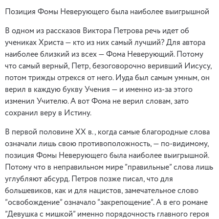
Позиция Фомы Неверующего была наиболее выигрышной
В одном из рассказов Виктора Петрова речь идет об
учениках Христа — кто из них самый лучший? Для автора
наиболее близкий из всех — Фома Неверующий. Потому
что самый верный, Петр, безоговорочно веривший Иисусу,
потом трижды отрекся от него. Иуда был самым умным, он
верил в каждую букву Учения — и именно из-за этого
изменил Учителю. А вот Фома не верил словам, зато
сохранил веру в Истину.
В первой половине ХХ в., когда самые благородные слова
означали лишь свою противоположность, — по-видимому,
позиция Фомы Неверующего была наиболее выигрышной.
Потому что в неправильном мире ”правильные” слова лишь
углубляют абсурд. Петров позже писал, что для
большевиков, как и для нацистов, замечательное слово
”освобождение” означало ”закрепощение”. А в его романе
”Девушка с мишкой” именно порядочность главного героя