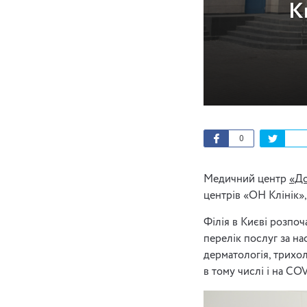
К
0
Медичний центр
«До
центрів «ОН Клінік», 
Філія в Києві розпо
перелік послуг за на
дерматологія, трихол
в тому числі і на СO