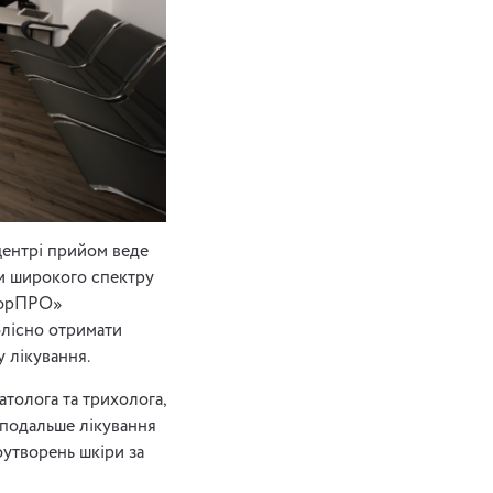
центрі прийом веде
ям широкого спектру
кторПРО»
олісно отримати
 лікування.
толога та трихолога,
 подальше лікування
оутворень шкіри за