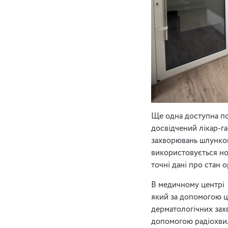
Ще одна доступна по
досвідчений лікар-г
захворювань шлунков
використовується но
точні дані про стан 
В медичному центрі 
який за допомогою ц
дерматологічних зах
допомогою радіохви