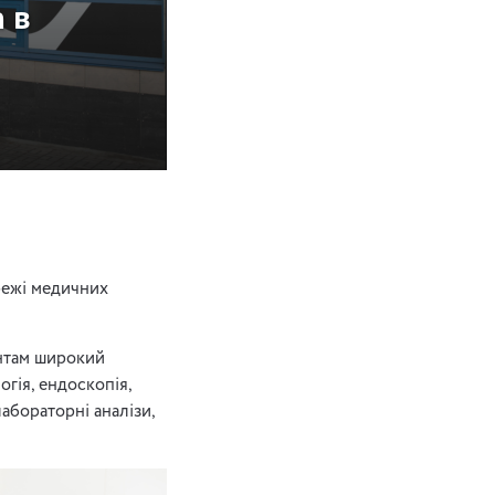
 в
ежі медичних
єнтам широкий
огія, ендоскопія,
лабораторні аналізи,