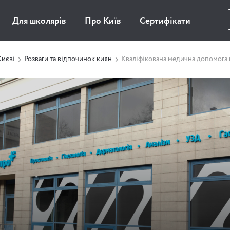
Для школярів
Про Київ
Сертифікати
Києві
Розваги та відпочинок киян
Кваліфікована медична допомога