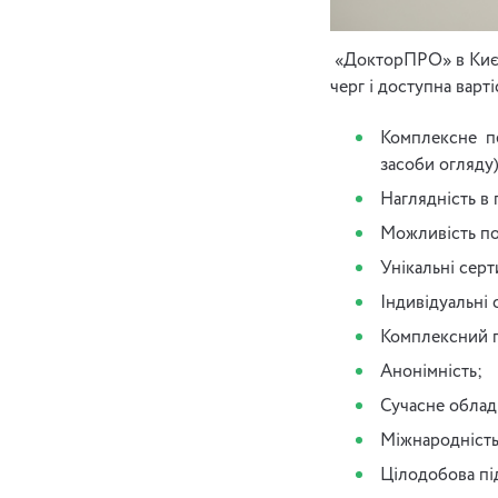
«ДокторПРО» в Києві 
черг і доступна варт
Комплексне пе
засоби огляду)
Наглядність в 
Можливість пое
Унікальні серт
Індивідуальні 
Комплексний п
Анонімність;
Сучасне облад
Міжнародність 
Цілодобова під