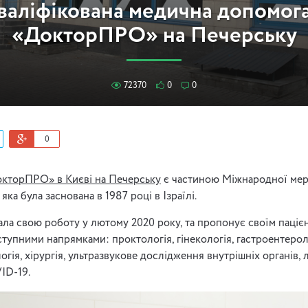
валіфікована медична допомога
«ДокторПРО» на Печерську
72370
0
0
0
кторПРО» в Києві на Печерську
є частиною Міжнародної мер
яка була заснована в 1987 році в Ізраїлі.
чала свою роботу у лютому 2020 року, та пропонує своїм паці
ступними напрямками: проктологія, гінекологія, гастроентерол
огія, хірургія, ультразвукове дослідження внутрішніх органів, 
VID-19.