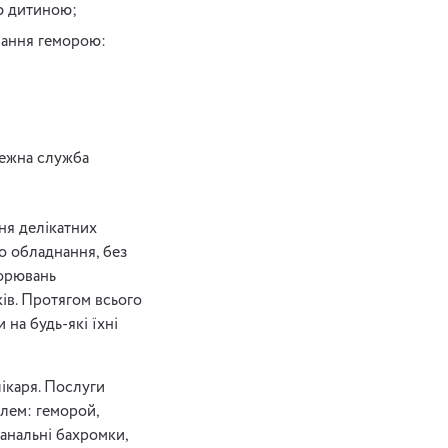
ою дитиною;
вання геморою:
лежна служба
ня делікатних
о обладнання, без
ворювань
ів. Протягом всього
 на будь-які їхні
ікаря. Послуги
лем: геморой,
анальні бахромки,