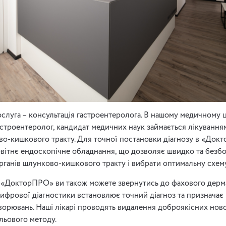
слуга – консультація гастроентеролога. В нашому медичному 
астроентеролог, кандидат медичних наук займається лікуванн
о-кишкового тракту. Для точної постановки діагнозу в «До
вітнє ендоскопічне обладнання, що дозволяє швидко та безб
органів шлунково-кишкового тракту і вибрати оптимальну схему
«ДокторПРО» ви також можете звернутись до фахового дерма
ифрової діагностики встановлює точний діагноз та призначає
ворювань. Наші лікарі проводять видалення доброякісних нов
льового методу.