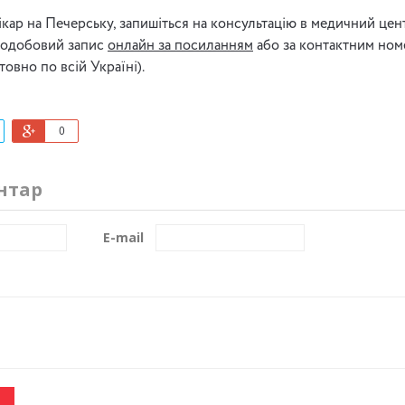
ікар на Печерську, запишіться на консультацію в медичний ц
лодобовий запис
онлайн за посиланням
або за контактним ном
овно по всій Україні).
0
нтар
E-mail