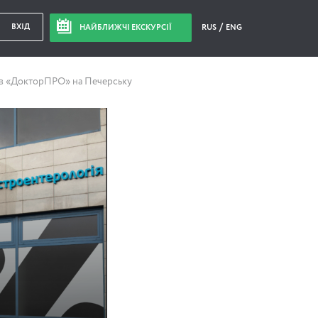
ВХІД
НАЙБЛИЖЧІ ЕКСКУРСІЇ
RUS
ENG
 в «ДокторПРО» на Печерську