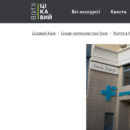
Всі екскурсії
Квести
Цікавий Київ
Цікаві матеріали про Київ
Життя в 