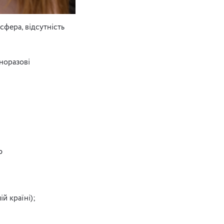
сфера, відсутність
норазові
ю
й країні);