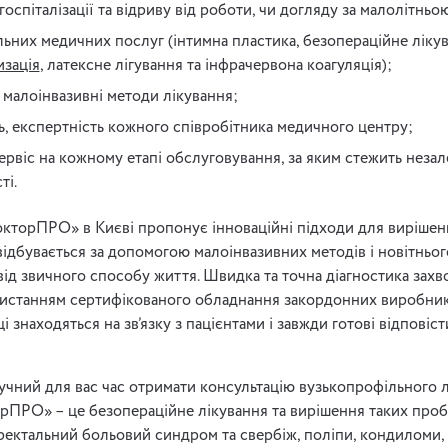
госпіталізації та відриву від роботи, чи догляду за малолітнь
льних медичних послуг (інтимна пластика, безопераційне ліку
изація
, латексне лігування та інфрачервона коагуляція);
 малоінвазивні методи лікування;
ь, експертність кожного співробітника медичного центру;
ервіс на кожному етапі обслуговування, за яким стежить неза
ті.
торПРО» в Києві пропонує інноваційні підходи для вирішен
відбувається за допомогою малоінвазивних методів і новітньог
від звичного способу життя. Швидка та точна діагностика зах
истанням сертифікованого обладнання закордонних виробник
і знаходяться на зв’язку з пацієнтами і завжди готові відповісти
ручний для вас час отримати консультацію вузькопрофільного л
рПРО» – це безопераційне лікування та вирішення таких проб
оректальний больовий синдром та свербіж, поліпи, кондиломи, 