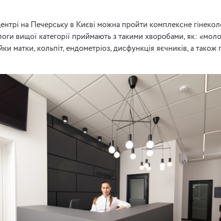
ентрі на Печерську в Києві можна пройти комплексне гінекол
логи вищої категорії приймають з такими хворобами, як: «мол
йки матки, кольпіт, ендометріоз, дисфункція яєчників, а також