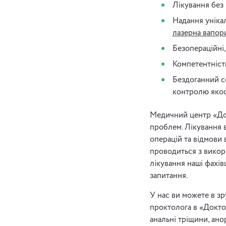
Лікування без 
Надання уніка
лазерна вапор
Безопераційні,
Компетентніст
Бездоганний с
контролю якос
Медичний центр «Док
проблем. Лікування 
операцій та відмови 
проводиться з викор
лікування наші фахівц
запитання.
У нас ви можете в з
проктолога в «Докто
анальні тріщини, ан