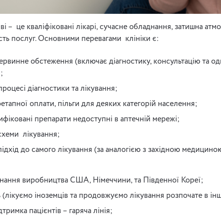
– це кваліфіковані лікарі, сучасне обладнання, затишна атмо
ість послуг. Основними перевагами клініки є:
рвинне обстеження (включає діагностику, консультацію та од
;
процесі діагностики та лікування;
тапної оплати, пільги для деяких категорій населення;
ифіковані препарати недоступні в аптечній мережі;
схеми лікування;
ідхід до самого лікування (за аналогією з західною медицино
нання виробництва США, Німеччини, та Південної Кореї;
(лікуємо іноземців та продовжуємо лікування розпочате в інші
тримка пацієнтів – гаряча лінія;