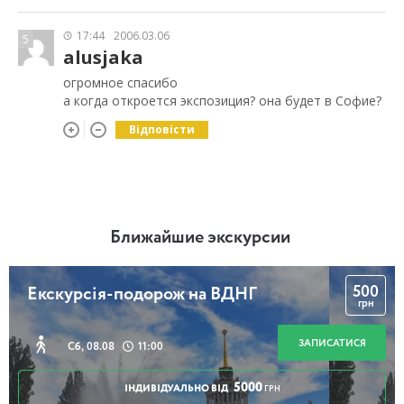
17:44
2006.03.06
5
alusjaka
огромное спасибо
а когда откроется экспозиция? она будет в Софие?
Відповісти
Ближайшие экскурсии
500
Екскурсія-подорож на ВДНГ
грн
ЗАПИСАТИСЯ
Сб, 08.08
11:00
5000
ІНДИВІДУАЛЬНО ВІД
ГРН