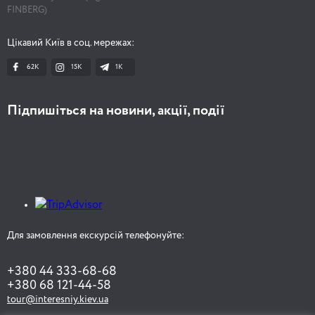
FINBERG)
Цікавий Київ в соц. мережах:
62K
15K
1К
Підпишіться на новини, акції, події
Для замовлення екскурсій телефонуйте:
+380 44 333-68-68
+380 68 121-44-58
tour@interesniy.kiev.ua