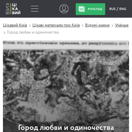
RUS
ENG
РОЗКЛАД
Цікавий Київ
Цікаві матеріали про Київ
Відомі кияни
Учёные
Город любви и одиночества
Город любви и одиночества