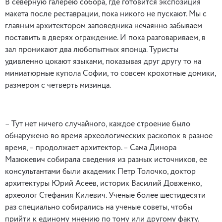
В северную галерею собора, где готовится экспозиция
макета после реставрации, пока никого не пускают. Мы с
главным архитектором заповедника нечаянно забываем
поставить в дверях ограждение. И пока разговариваем, в
зал проникают два любопытных японца. Туристы
удивленно цокают языками, показывая друг другу то на
миниатюрные купола Софии, то совсем крохотные домики,
размером с четверть мизинца.
– Тут нет ничего случайного, каждое строение было
обнаружено во время археологических раскопок в разное
время, – продолжает архитектор. – Сама Динора
Мазюкевич собирала сведения из разных источников, ее
консультантами были академик Петр Толочко, доктор
архитектуры Юрий Асеев, историк Василий Довженко,
археолог Стефания Килевич. Ученые более шестидесяти
раз специально собирались на ученые советы, чтобы
прийти к единому мнению по тому или другому факту.