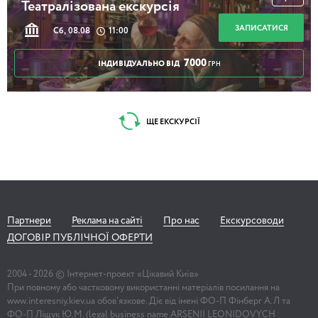
Театралізована екскурсія
ЗАПИСАТИСЯ
Сб, 08.08
11:00
7000
ІНДИВІДУАЛЬНО ВІД
ГРН
ЩЕ ЕКСКУРСІЇ
Партнери
Реклама на сайті
Про нас
Екскурсоводи
ДОГОВІР ПУБЛІЧНОЇ ОФЕРТИ
2004 -
2026
© Інтернет-проект «Цікавий Київ»
При повному або частковому використанні матеріалів посилання на
www.interesniy.kiev.ua обов'язкове. Діє від імені ФО-П Фінберг А.Л та
ФО-П Ліщук Ю.М. (legal business name ARSENII LEONIDOVYCH