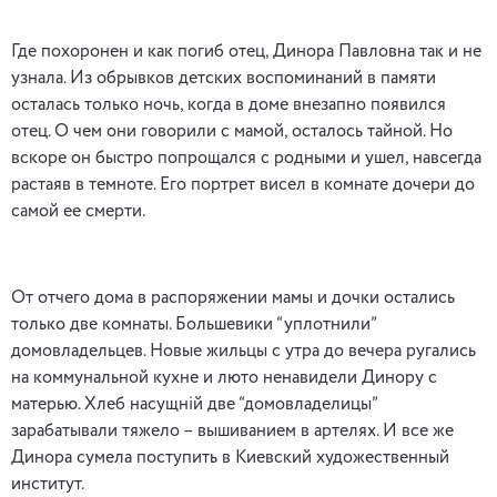
Где похоронен и как погиб отец, Динора Павловна так и не
узнала. Из обрывков детских воспоминаний в памяти
осталась только ночь, когда в доме внезапно появился
отец. О чем они говорили с мамой, осталось тайной. Но
вскоре он быстро попрощался с родными и ушел, навсегда
растаяв в темноте. Его портрет висел в комнате дочери до
самой ее смерти.
От отчего дома в распоряжении мамы и дочки остались
только две комнаты. Большевики “уплотнили”
домовладельцев. Новые жильцы с утра до вечера ругались
на коммунальной кухне и люто ненавидели Динору с
матерью. Хлеб насущній две “домовладелицы”
зарабатывали тяжело – вышиванием в артелях. И все же
Динора сумела поступить в Киевский художественный
институт.