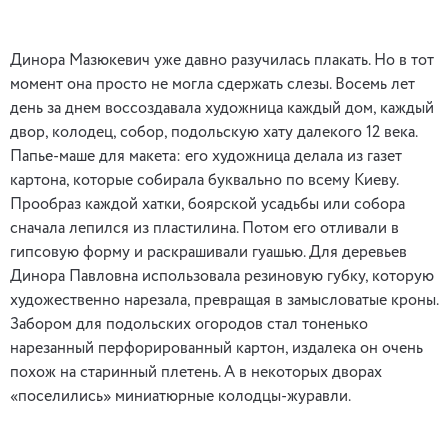
Динора Мазюкевич уже давно разучилась плакать. Но в тот
момент она просто не могла сдержать слезы. Восемь лет
день за днем воссоздавала художница каждый дом, каждый
двор, колодец, собор, подольскую хату далекого 12 века.
Папье-маше для макета: его художница делала из газет
картона, которые собирала буквально по всему Киеву.
Прообраз каждой хатки, боярской усадьбы или собора
сначала лепился из пластилина. Потом его отливали в
гипсовую форму и раскрашивали гуашью. Для деревьев
Динора Павловна использовала резиновую губку, которую
художественно нарезала, превращая в замысловатые кроны.
Забором для подольских огородов стал тоненько
нарезанный перфорированный картон, издалека он очень
похож на старинный плетень. А в некоторых дворах
«поселились» миниатюрные колодцы-журавли.