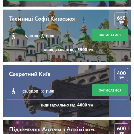
650
Таємниці Софії Київської
грн
ЗАПИСАТИСЯ
Сб, 08.08
11:00
5500
ІНДИВІДУАЛЬНО ВІД
ГРН
400
Секретний Київ
грн
ЗАПИСАТИСЯ
Сб, 08.08
11:00
4000
ІНДИВІДУАЛЬНО ВІД
ГРН
600
Підземелля Аптеки з Алхіміком.
грн