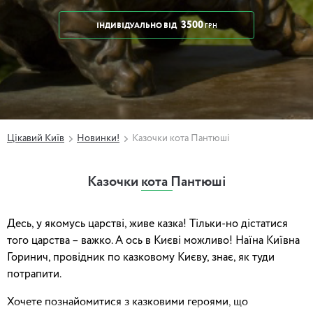
3500
ІНДИВІДУАЛЬНО
ВІД
ГРН
Цікавий Київ
Новинки!
Казочки кота Пантюші
Казочки кота Пантюші
Десь, у якомусь царстві, живе казка! Тільки-но дістатися
того царства – важко. А ось в Києві можливо! Наїна Київна
Горинич, провідник по казковому Києву, знає, як туди
потрапити.
Хочете познайомитися з казковими героями, що