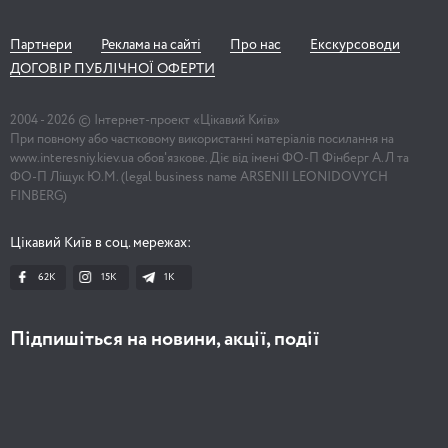
Партнери
Реклама на сайті
Про нас
Екскурсоводи
ДОГОВІР ПУБЛІЧНОЇ ОФЕРТИ
2004 -
2026
© Інтернет-проект «Цікавий Київ»
При повному або частковому використанні матеріалів посилання на
www.interesniy.kiev.ua обов'язкове. Діє від імені ФО-П Фінберг А.Л та
ФО-П Ліщук Ю.М. (legal business name ARSENII LEONIDOVYCH
FINBERG)
Цікавий Київ в соц. мережах:
62K
15K
1К
Підпишіться на новини, акції, події