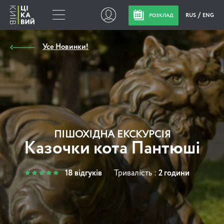
RUS
ENG
РОЗКЛАД
Усе Новинки!
ПІШОХІДНА ЕКСКУРСІЯ
Казочки кота Пантюші
18 відгуків
Тривалість :
2 години