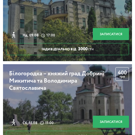
ЗАПИСАТИСЯ
Нд, 09.08
17:00
3000
ІНДИВІДУАЛЬНО ВІД
ГРН
400
Білогородка – княжий град Добрині
грн
Микитича та Володимира
Святославича
ЗАПИСАТИСЯ
Сб, 15.08
11:00