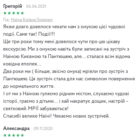
Григорій
06.06.2021
Гід:
Наїна Київна Горинич
Якже довго довелося чекати нам з онукою цієї чудової
події. Саме так! Події!!!
Ще три роки тому мені довелося чути про цю цікаву
екскурсію. Ми з онукою навіть були записані на зустріч з
Наіною Києвною та Пантюшею, але… сталася всім відома
ковідна епопея…
Два роки ми ( більше, звісно онука) мріяли про зустріч з
Пантюшею. Ця зустріч стала для нас символом повернення
до нормального життя.
І от ми з Наіною гуляємо рідним містом, слухаємо чудові
історії, граємо з дітьми… і хай накрапує дощик, настрій –
святковий. МРІЇ забуваються!
Спасибі велике Наїні! Чекаємо нових зустрічей.
Александра
09.11.2020