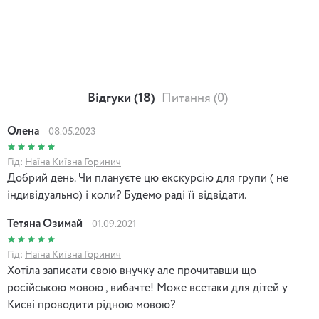
Відгуки (18)
Питання (0)
Олена
08.05.2023
Гід:
Наїна Київна Горинич
Добрий день. Чи плануєте цю екскурсію для групи ( не
індивідуально) і коли? Будемо раді її відвідати.
Тетяна Озимай
01.09.2021
Гід:
Наїна Київна Горинич
Хотіла записати свою внучку але прочитавши що
російською мовою , вибачте! Може всетаки для дітей у
Києві проводити рідною мовою?