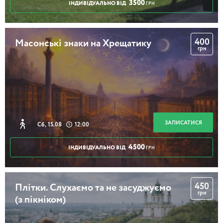
3500
ІНДИВІДУАЛЬНО ВІД
ГРН
400
Масонські знаки на Хрещатику
грн
ЗАПИСАТИСЯ
Сб, 15.08
12:00
4500
ІНДИВІДУАЛЬНО ВІД
ГРН
450
Плітки. Слухаємо та не засуджуємо
грн
(з пікніком)